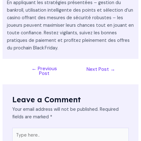
En appliquant les stratégies présentées – gestion du
bankroll, utilisation intelligente des points et sélection d’un
casino offrant des mesures de sécurité robustes – les
joueurs peuvent maximiser leurs chances tout en jouant en
toute confiance. Restez vigilants, suivez les bonnes
pratiques de paiement et profitez pleinement des offres
du prochain Black Friday.
←
Previous
Next Post
→
Post
Leave a Comment
Your email address will not be published.
Required
fields are marked
*
Type
here..