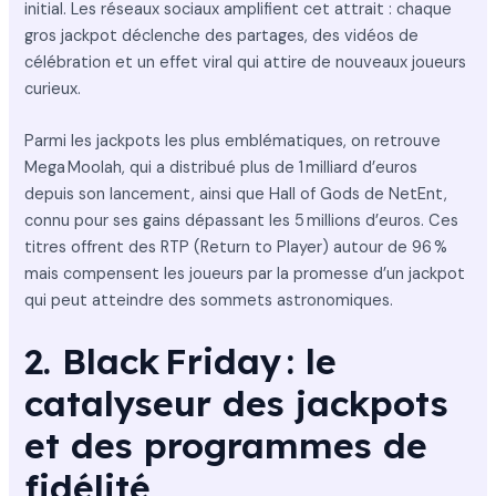
initial. Les réseaux sociaux amplifient cet attrait : chaque
gros jackpot déclenche des partages, des vidéos de
célébration et un effet viral qui attire de nouveaux joueurs
curieux.
Parmi les jackpots les plus emblématiques, on retrouve
Mega Moolah, qui a distribué plus de 1 milliard d’euros
depuis son lancement, ainsi que Hall of Gods de NetEnt,
connu pour ses gains dépassant les 5 millions d’euros. Ces
titres offrent des RTP (Return to Player) autour de 96 %
mais compensent les joueurs par la promesse d’un jackpot
qui peut atteindre des sommets astronomiques.
2. Black Friday : le
catalyseur des jackpots
et des programmes de
fidélité