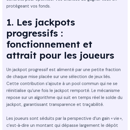
protégeant vos fonds.
1. Les jackpots
progressifs :
fonctionnement et
attrait pour les joueurs
Un jackpot progressif est alimenté par une petite fraction
de chaque mise placée sur une sélection de jeux liés.
Cette contribution s’ajoute à un pool commun qui ne se
réinitialise qu’une fois le jackpot remporté. Le mécanisme
repose sur un algorithme qui suit en temps réel le solde du
jackpot, garantissant transparence et traçabilité.
Les joueurs sont séduits par la perspective d’un gain « vie »,
c’est‑à‑dire un montant qui dépasse largement le dépôt