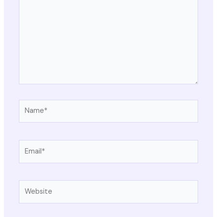
Name*
Email*
Website