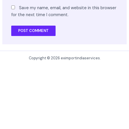
Save my name, email, and website in this browser
for the next time I comment.
Copyright © 2026 eximportindiaservices.