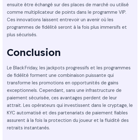
ensuite être échangé sur des places de marché ou utilisé
comme multiplicateur de points dans le programme VIP.
Ces innovations laissent entrevoir un avenir où les
programmes de fidélité seront à la fois plus immersifs et
plus sécurisés.
Conclusion
Le Black Friday, les jackpots progressifs et les programmes
de fidélité forment une combinaison puissante qui
transforme les promotions en opportunités de gains
exceptionnels. Cependant, sans une infrastructure de
paiement sécurisée, ces avantages perdent de leur
attrait. Les opérateurs qui investissent dans le cryptage, le
KYC automatisé et des partenariats de paiement fiables
assurent à la fois la protection du joueur et la fluidité des
retraits instantanés.