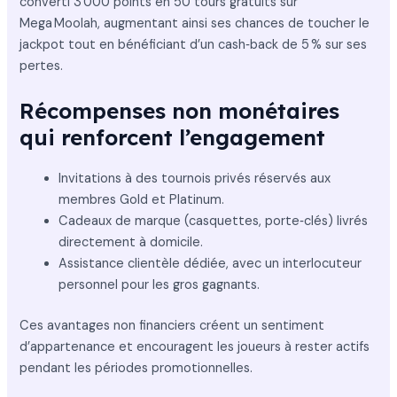
converti 3 000 points en 50 tours gratuits sur
Mega Moolah, augmentant ainsi ses chances de toucher le
jackpot tout en bénéficiant d’un cash‑back de 5 % sur ses
pertes.
Récompenses non monétaires
qui renforcent l’engagement
Invitations à des tournois privés réservés aux
membres Gold et Platinum.
Cadeaux de marque (casquettes, porte‑clés) livrés
directement à domicile.
Assistance clientèle dédiée, avec un interlocuteur
personnel pour les gros gagnants.
Ces avantages non financiers créent un sentiment
d’appartenance et encouragent les joueurs à rester actifs
pendant les périodes promotionnelles.