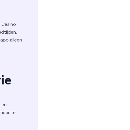
e Casino
dtijden,
 app alleen
ie
 en
meer te