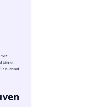
m met
al binnen
t is ideaal
aven