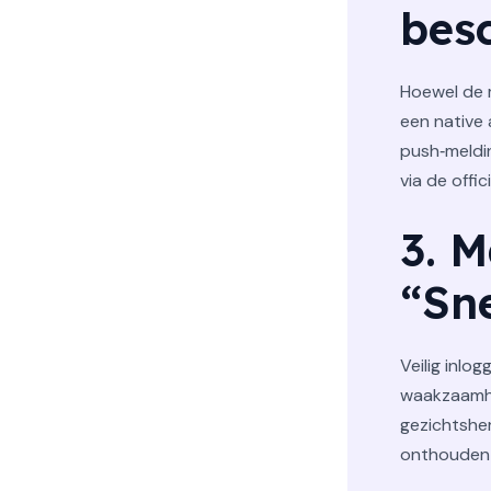
bes
Hoewel de 
een native 
push‑meldi
via de offic
3. 
“Sne
Veilig inlo
waakzaamhe
gezichtshe
onthouden 