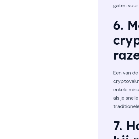
gaten voor t
6. 
cry
raz
Een van de
cryptovalu
enkele minu
als je snel
traditione
7. H