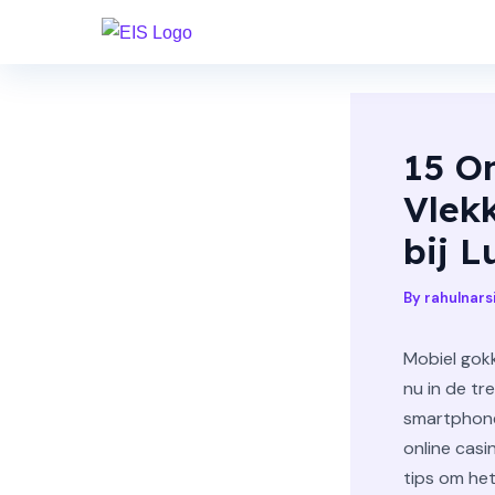
Skip
Post
to
navigation
content
15 O
Vlek
bij 
By
rahulnar
Mobiel gokk
nu in de tre
smartphone 
online casin
tips om het