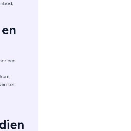
anbod,
 en
oor een
 kunt
den tot
dien