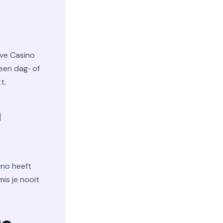
ave Casino
een dag‑ of
t.
n
ino heeft
is je nooit