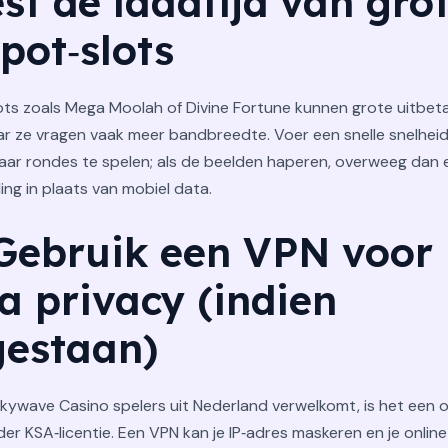
est de laadtijd van gro
pot‑slots
ots zoals Mega Moolah of Divine Fortune kunnen grote uitbeta
r ze vragen vaak meer bandbreedte. Voer een snelle snelheid
aar rondes te spelen; als de beelden haperen, overweeg dan 
ding in plaats van mobiel data.
 Gebruik een VPN voor
a privacy (indien
gestaan)
kywave Casino spelers uit Nederland verwelkomt, is het een o
er KSA‑licentie. Een VPN kan je IP‑adres maskeren en je online