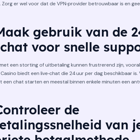
. Zorg er wel voor dat de VPN‑provider betrouwbaar is en gee
 Maak gebruik van de 
‑chat voor snelle supp
et een storting of uitbetaling kunnen frustrerend zijn, vooral
asino biedt een live‑chat die 24 uur per dag beschikbaar is.
ect een chat starten en meestal binnen enkele minuten een an
Controleer de
etalingssnelheid van j
oriete betaalmethode