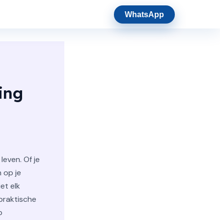
WhatsApp
ing
leven. Of je
n op je
et elk
 praktische
p