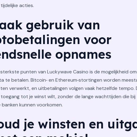
ijdelijke acties.
Maak gebruik van
ptobetalingen voor
endsnelle opnames
 sterkste punten van Luckywave Casino is de mogelijkheid o
ta te betalen. Bitcoin‑ en Ethereum‑stortingen worden meest
ten verwerkt, en uitbetalingen volgen vaak hetzelfde tempo. Di
le toegang tot je winst wilt, zonder de lange wachttijden die bij
le banken kunnen voorkomen.
oud je winsten en uitg