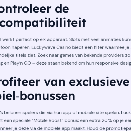
ontroleer de
compatibiliteit
el werkt perfect op elk apparaat. Slots met veel animaties ku
foon haperen. Luckywave Casino biedt een filter waarmee je 
ndelijke titels ziet. Zoek naar games van bekende providers zo
g en Play’n GO – deze staan bekend om hun responsive desig
rofiteer van exclusieve
iel‑bonussen
’s belonen spelers die via hun app of mobiele site spelen. Lu
t een speciale “Mobile Boost” bonus: een extra 20 % op je ee
anneer je deze via de mobiele app maakt. Houd de promotiepa