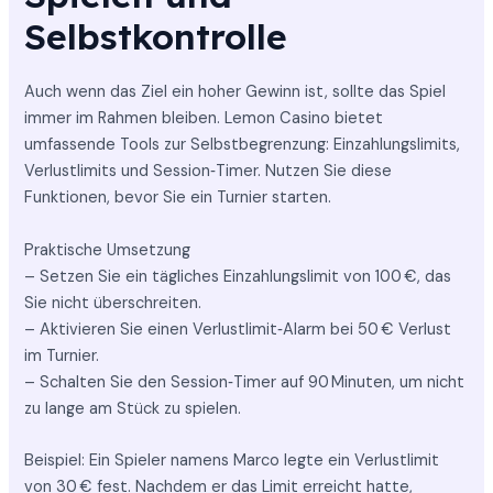
Selbstkontrolle
Auch wenn das Ziel ein hoher Gewinn ist, sollte das Spiel
immer im Rahmen bleiben. Lemon Casino bietet
umfassende Tools zur Selbstbegrenzung: Einzahlungslimits,
Verlustlimits und Session‑Timer. Nutzen Sie diese
Funktionen, bevor Sie ein Turnier starten.
Praktische Umsetzung
– Setzen Sie ein tägliches Einzahlungslimit von 100 €, das
Sie nicht überschreiten.
– Aktivieren Sie einen Verlustlimit‑Alarm bei 50 € Verlust
im Turnier.
– Schalten Sie den Session‑Timer auf 90 Minuten, um nicht
zu lange am Stück zu spielen.
Beispiel: Ein Spieler namens Marco legte ein Verlustlimit
von 30 € fest. Nachdem er das Limit erreicht hatte,