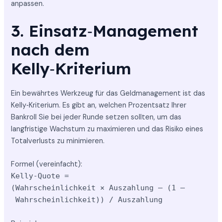
anpassen.
3. Einsatz‑Management
nach dem
Kelly‑Kriterium
Ein bewährtes Werkzeug für das Geldmanagement ist das
Kelly‑Kriterium. Es gibt an, welchen Prozentsatz Ihrer
Bankroll Sie bei jeder Runde setzen sollten, um das
langfristige Wachstum zu maximieren und das Risiko eines
Totalverlusts zu minimieren.
Formel (vereinfacht):
Kelly‑Quote =
(Wahrscheinlichkeit × Auszahlung – (1 –
Wahrscheinlichkeit)) / Auszahlung