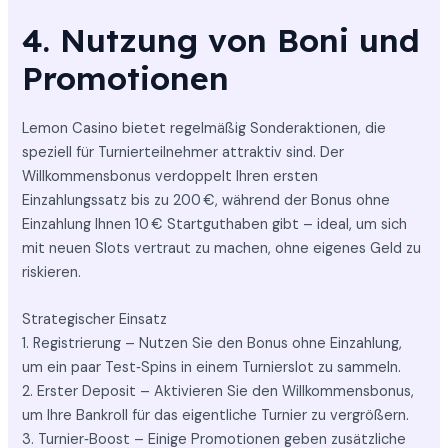
4. Nutzung von Boni und
Promotionen
Lemon Casino bietet regelmäßig Sonderaktionen, die
speziell für Turnierteilnehmer attraktiv sind. Der
Willkommensbonus verdoppelt Ihren ersten
Einzahlungssatz bis zu 200 €, während der Bonus ohne
Einzahlung Ihnen 10 € Startguthaben gibt – ideal, um sich
mit neuen Slots vertraut zu machen, ohne eigenes Geld zu
riskieren.
Strategischer Einsatz
1. Registrierung – Nutzen Sie den Bonus ohne Einzahlung,
um ein paar Test‑Spins in einem Turnierslot zu sammeln.
2. Erster Deposit – Aktivieren Sie den Willkommensbonus,
um Ihre Bankroll für das eigentliche Turnier zu vergrößern.
3. Turnier‑Boost – Einige Promotionen geben zusätzliche