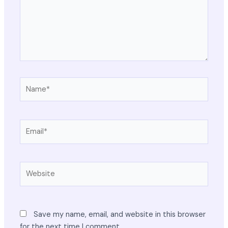
Name*
Email*
Website
Save my name, email, and website in this browser
for the next time I comment.