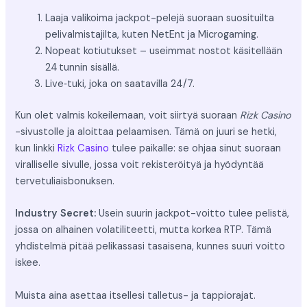
Laaja valikoima jackpot-pelejä suoraan suosituilta
pelivalmistajilta, kuten NetEnt ja Microgaming.
Nopeat kotiutukset – useimmat nostot käsitellään
24 tunnin sisällä.
Live‑tuki, joka on saatavilla 24/7.
Kun olet valmis kokeilemaan, voit siirtyä suoraan
Rizk Casino
-sivustolle ja aloittaa pelaamisen. Tämä on juuri se hetki,
kun linkki
Rizk Casino
tulee paikalle: se ohjaa sinut suoraan
viralliselle sivulle, jossa voit rekisteröityä ja hyödyntää
tervetuliaisbonuksen.
Industry Secret:
Usein suurin jackpot-voitto tulee pelistä,
jossa on alhainen volatiliteetti, mutta korkea RTP. Tämä
yhdistelmä pitää pelikassasi tasaisena, kunnes suuri voitto
iskee.
Muista aina asettaa itsellesi talletus- ja tappiorajat.