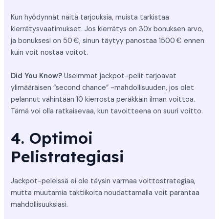
Kun hyödynnät näitä tarjouksia, muista tarkistaa
kierrätysvaatimukset. Jos kierrätys on 30x bonuksen arvo,
ja bonuksesi on 50 €, sinun täytyy panostaa 1500 € ennen
kuin voit nostaa voitot.
Did You Know?
Useimmat jackpot-pelit tarjoavat
ylimääräisen “second chance” -mahdollisuuden, jos olet
pelannut vähintään 10 kierrosta peräkkäin ilman voittoa.
Tämä voi olla ratkaisevaa, kun tavoitteena on suuri voitto.
4. Optimoi
Pelistrategiasi
Jackpot-peleissä ei ole täysin varmaa voittostrategiaa,
mutta muutamia taktiikoita noudattamalla voit parantaa
mahdollisuuksiasi.