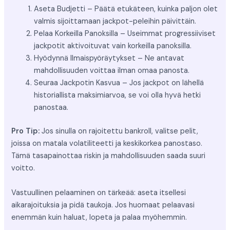
Aseta Budjetti – Päätä etukäteen, kuinka paljon olet
valmis sijoittamaan jackpot-peleihin päivittäin.
Pelaa Korkeilla Panoksilla – Useimmat progressiiviset
jackpotit aktivoituvat vain korkeilla panoksilla.
Hyödynnä Ilmaispyöräytykset – Ne antavat
mahdollisuuden voittaa ilman omaa panosta.
Seuraa Jackpotin Kasvua – Jos jackpot on lähellä
historiallista maksimiarvoa, se voi olla hyvä hetki
panostaa.
Pro Tip:
Jos sinulla on rajoitettu bankroll, valitse pelit,
joissa on matala volatiliteetti ja keskikorkea panostaso.
Tämä tasapainottaa riskin ja mahdollisuuden saada suuri
voitto.
Vastuullinen pelaaminen on tärkeää: aseta itsellesi
aikarajoituksia ja pidä taukoja. Jos huomaat pelaavasi
enemmän kuin haluat, lopeta ja palaa myöhemmin.