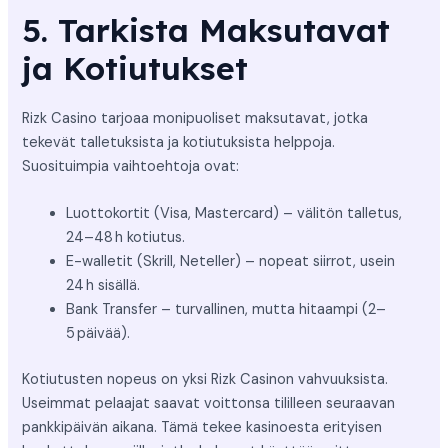
5. Tarkista Maksutavat
ja Kotiutukset
Rizk Casino tarjoaa monipuoliset maksutavat, jotka
tekevät talletuksista ja kotiutuksista helppoja.
Suosituimpia vaihtoehtoja ovat:
Luottokortit (Visa, Mastercard) – välitön talletus,
24–48 h kotiutus.
E-walletit (Skrill, Neteller) – nopeat siirrot, usein
24 h sisällä.
Bank Transfer – turvallinen, mutta hitaampi (2–
5 päivää).
Kotiutusten nopeus on yksi Rizk Casinon vahvuuksista.
Useimmat pelaajat saavat voittonsa tililleen seuraavan
pankkipäivän aikana. Tämä tekee kasinoesta erityisen