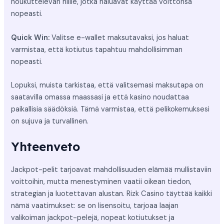
houkuttelevan niille, jotka haluavat käyttää voittonsa
nopeasti.
Quick Win:
Valitse e-wallet maksutavaksi, jos haluat
varmistaa, että kotiutus tapahtuu mahdollisimman
nopeasti.
Lopuksi, muista tarkistaa, että valitsemasi maksutapa on
saatavilla omassa maassasi ja että kasino noudattaa
paikallisia säädöksiä. Tämä varmistaa, että pelikokemuksesi
on sujuva ja turvallinen.
Yhteenveto
Jackpot-pelit tarjoavat mahdollisuuden elämää mullistaviin
voittoihin, mutta menestyminen vaatii oikean tiedon,
strategian ja luotettavan alustan. Rizk Casino täyttää kaikki
nämä vaatimukset: se on lisensoitu, tarjoaa laajan
valikoiman jackpot-pelejä, nopeat kotiutukset ja