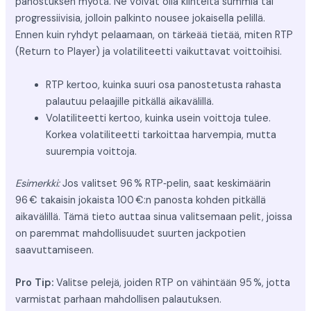
panostuksen myötä. Ne voivat olla kiinteitä summia tai
progressiivisia, jolloin palkinto nousee jokaisella pelillä.
Ennen kuin ryhdyt pelaamaan, on tärkeää tietää, miten RTP
(Return to Player) ja volatiliteetti vaikuttavat voittoihisi.
RTP kertoo, kuinka suuri osa panostetusta rahasta
palautuu pelaajille pitkällä aikavälillä.
Volatiliteetti kertoo, kuinka usein voittoja tulee.
Korkea volatiliteetti tarkoittaa harvempia, mutta
suurempia voittoja.
Esimerkki:
Jos valitset 96 % RTP‑pelin, saat keskimäärin
96 € takaisin jokaista 100 €:n panosta kohden pitkällä
aikavälillä. Tämä tieto auttaa sinua valitsemaan pelit, joissa
on paremmat mahdollisuudet suurten jackpotien
saavuttamiseen.
Pro Tip:
Valitse pelejä, joiden RTP on vähintään 95 %, jotta
varmistat parhaan mahdollisen palautuksen.