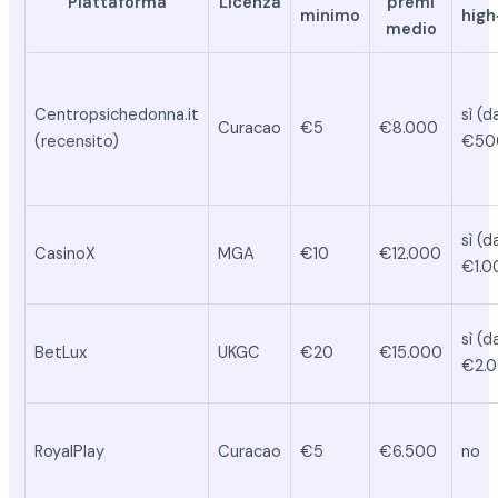
Piattaforma
Licenza
premi
minimo
high
medio
Centropsichedonna.it
sì (d
Curacao
€5
€8.000
(recensito)
€50
sì (d
CasinoX
MGA
€10
€12.000
€1.0
sì (d
BetLux
UKGC
€20
€15.000
€2.
RoyalPlay
Curacao
€5
€6.500
no