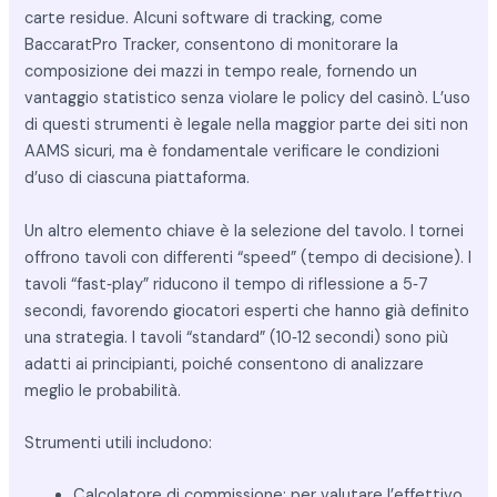
carte residue. Alcuni software di tracking, come
BaccaratPro Tracker, consentono di monitorare la
composizione dei mazzi in tempo reale, fornendo un
vantaggio statistico senza violare le policy del casinò. L’uso
di questi strumenti è legale nella maggior parte dei siti non
AAMS sicuri, ma è fondamentale verificare le condizioni
d’uso di ciascuna piattaforma.
Un altro elemento chiave è la selezione del tavolo. I tornei
offrono tavoli con differenti “speed” (tempo di decisione). I
tavoli “fast‑play” riducono il tempo di riflessione a 5‑7
secondi, favorendo giocatori esperti che hanno già definito
una strategia. I tavoli “standard” (10‑12 secondi) sono più
adatti ai principianti, poiché consentono di analizzare
meglio le probabilità.
Strumenti utili includono:
Calcolatore di commissione: per valutare l’effettivo