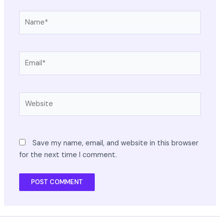
Name*
Email*
Website
Save my name, email, and website in this browser
for the next time I comment.