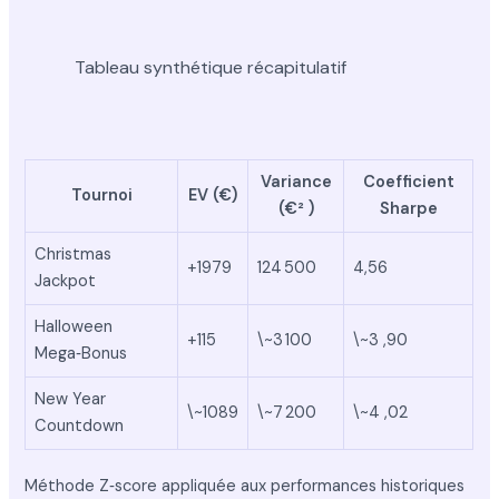
Tableau synthétique récapitulatif
Variance
Coefficient
Tournoi
EV (€)
(€² )
Sharpe
Christmas
+1979
124 500
4,56
Jackpot
Halloween
+115
\~3 100
\~3 ,90
Mega‑Bonus
New Year
\~1089
\~7 200
\~4 ,02
Countdown
Méthode Z‑score appliquée aux performances historiques