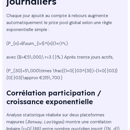
journaliers
Chaque jour ajouté au compte à rebours augmente
automatiquement le prize pool global selon une règle
exponentielle simple :
(P_{n}=B\sum_{i=1}^{n}(1+r)^i,)
avec (B=€5\,000,\ r=3 {·}%.) Après trente jours actifs,
(P_{30}=5\,000\times \frac{(1+0{·}03^{31})-(1+0{·}03)}
{0{·}03}\approx €215\,700.)
Corrélation participation /
croissance exponentielle
Analyse statistique réalisée sur deux plateformes
majeures (
Betway
,
LeoVegas
) montre une corrélation
linéaire (r=0.{·}88) entre nombre quotidien inscrit ((N_d))