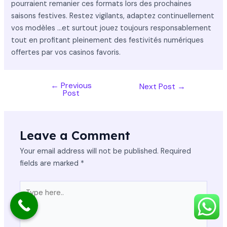
pourraient remanier ces formats lors des prochaines
saisons festives. Restez vigilants, adaptez continuellement
vos modèles …et surtout jouez toujours responsablement
tout en profitant pleinement des festivités numériques
offertes par vos casinos favoris.​
←
Previous
Next Post
→
Post
Leave a Comment
Your email address will not be published.
Required
fields are marked
*
Type
here..