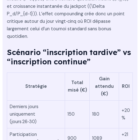
et croissance instantanée du jackpot ((\Delta
P_d/P_{d−1})). L’effet compounding crée donc un point
critique autour du jour vingt‑cinq où ROI dépasse
largement celui d’un tournoi standard sans bonus
quotidien.
Scénario “inscription tardive” vs
“inscription continue”
Gain
Total
Stratégie
attendu
ROI
misé (€)
(€)
Derniers jours
+20
uniquement
150
180
%
(jours 26‑30)
Participation
+21
900
1089