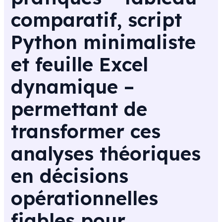
comparatif, script
Python minimaliste
et feuille Excel
dynamique –
permettant de
transformer ces
analyses théoriques
en décisions
opérationnelles
fiables pour