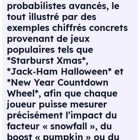
probabilistes avancés, le
tout illustré par des
exemples chiffrés concrets
provenant de jeux
populaires tels que
*Starburst Xmas*,
*Jack‑Ham Halloween* et
*New Year Countdown
Wheel*, afin que chaque
joueur puisse mesurer
précisément l’impact du
facteur « snowfall », du
boost « pumpkin » ou du