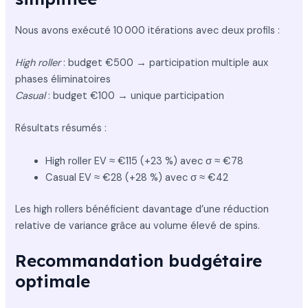
Nous avons exécuté 10 000 itérations avec deux profils :
High roller
: budget €500 → participation multiple aux
phases éliminatoires
Casual
: budget €100 → unique participation
Résultats résumés :
High roller EV ≈ €115 (+23 %) avec σ ≈ €78
Casual EV ≈ €28 (+28 %) avec σ ≈ €42
Les high rollers bénéficient davantage d’une réduction
relative de variance grâce au volume élevé de spins.
Recommandation budgétaire
optimale