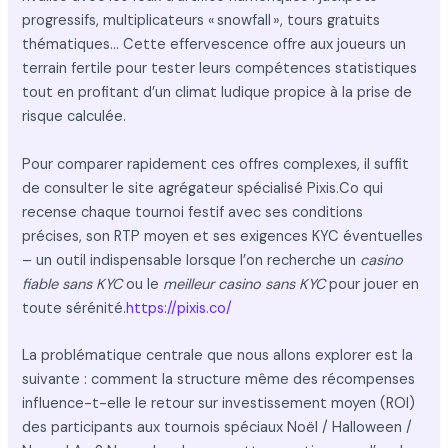
progressifs, multiplicateurs « snowfall », tours gratuits
thématiques… Cette effervescence offre aux joueurs un
terrain fertile pour tester leurs compétences statistiques
tout en profitant d’un climat ludique propice à la prise de
risque calculée.
Pour comparer rapidement ces offres complexes, il suffit
de consulter le site agrégateur spécialisé Pixis.Co qui
recense chaque tournoi festif avec ses conditions
précises, son RTP moyen et ses exigences KYC éventuelles
– un outil indispensable lorsque l’on recherche un
casino
fiable sans KYC
ou le
meilleur casino sans KYC
pour jouer en
toute sérénité.
https://pixis.co/
La problématique centrale que nous allons explorer est la
suivante : comment la structure même des récompenses
influence-t-elle le retour sur investissement moyen (ROI)
des participants aux tournois spéciaux Noël / Halloween /