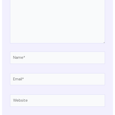
Name*
Email*
Website