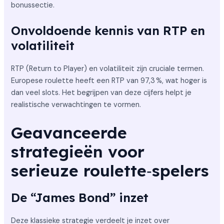
bonussectie.
Onvoldoende kennis van RTP en
volatiliteit
RTP (Return to Player) en volatiliteit zijn cruciale termen.
Europese roulette heeft een RTP van 97,3 %, wat hoger is
dan veel slots. Het begrijpen van deze cijfers helpt je
realistische verwachtingen te vormen.
Geavanceerde
strategieën voor
serieuze roulette‑spelers
De “James Bond” inzet
Deze klassieke strategie verdeelt je inzet over