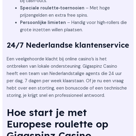
bij cash‑outs.
Speciale roulette‑toernooien
– Met hoge
prijzengelden en extra free spins.
Persoonlijke limieten
– Handig voor high‑rollers die
grote inzetten willen plaatsen.
24/7 Nederlandse klantenservice
Een veelgehoorde klacht bij online casino’s is het
ontbreken van lokale ondersteuning. Gigaspinz Casino
heeft een team van Nederlandstalige agents die 24 uur
per dag, 7 dagen per week klaarstaan. Of je nu een vraag
hebt over een storting, een bonuscode of een technische
storing, je krijgt snel en professioneel antwoord.
Hoe start je met
Europese roulette op
Gigaspinz Casino