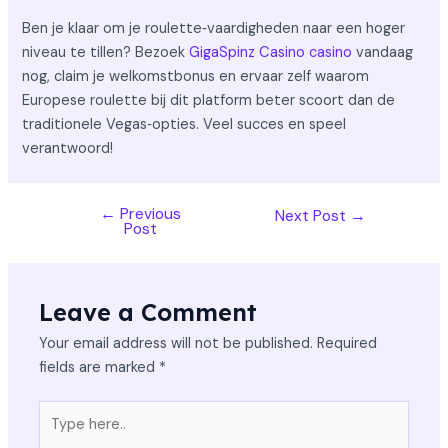
Ben je klaar om je roulette‑vaardigheden naar een hoger
niveau te tillen? Bezoek
GigaSpinz Casino casino
vandaag
nog, claim je welkomstbonus en ervaar zelf waarom
Europese roulette bij dit platform beter scoort dan de
traditionele Vegas‑opties. Veel succes en speel
verantwoord!
←
Previous
Next Post
→
Post
Leave a Comment
Your email address will not be published.
Required
fields are marked
*
Type
here..