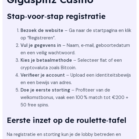
Stap‑voor‑stap registratie
Bezoek de website
– Ga naar de startpagina en klik
op “Registreren”.
Vul je gegevens in
– Naam, e‑mail, geboortedatum
en een veilig wachtwoord.
Kies je betaalmethode
– Selecteer fiat of een
cryptovaluta zoals Bitcoin.
Verifieer je account
– Upload een identiteitsbewijs
en een bewijs van adres.
Doe je eerste storting
– Profiteer van de
welkomstbonus, vaak een 100 % match tot €200 +
50 free spins.
Eerste inzet op de roulette‑tafel
Na registratie en storting kun je de lobby betreden en