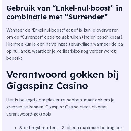
Gebruik van “Enkel‑nul‑boost” in
combinatie met “Surrender”
Wanneer de “Enkel‑nul‑boost” actief is, kun je overwegen
om de “Surrender” optie te gebruiken (indien beschikbaar).
Hiermee kun je een halve inzet terugkrijgen wanneer de bal
op nul landt, waardoor je verliesrisico nog verder wordt
beperkt.
Verantwoord gokken bij
Gigaspinz Casino
Het is belangrijk om plezier te hebben, maar ook om je
grenzen te kennen. Gigaspinz Casino biedt diverse
verantwoord‑goktools:
Stortingslimieten
– Stel een maximum bedrag per