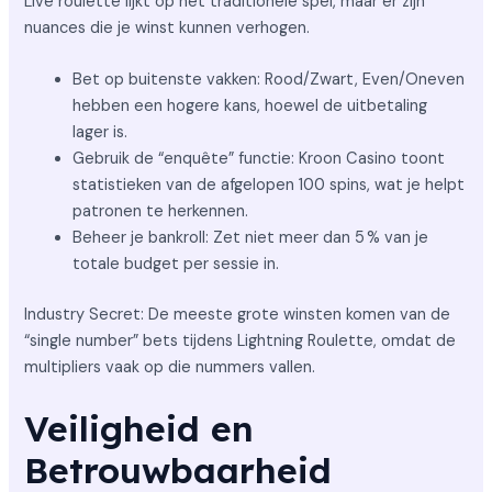
Live roulette lijkt op het traditionele spel, maar er zijn
nuances die je winst kunnen verhogen.
Bet op buitenste vakken: Rood/Zwart, Even/Oneven
hebben een hogere kans, hoewel de uitbetaling
lager is.
Gebruik de “enquête” functie: Kroon Casino toont
statistieken van de afgelopen 100 spins, wat je helpt
patronen te herkennen.
Beheer je bankroll: Zet niet meer dan 5 % van je
totale budget per sessie in.
Industry Secret: De meeste grote winsten komen van de
“single number” bets tijdens Lightning Roulette, omdat de
multipliers vaak op die nummers vallen.
Veiligheid en
Betrouwbaarheid