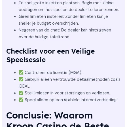
Te snel grote inzetten plaatsen: Begin met kleine
bedragen om het spel en de dealer te leren kennen.
Geen limieten instellen: Zonder limieten kun je
sneller je budget overschrijden.
Negeren van de chat: De dealer kan hints geven
over de huidige tafeltrend.
Checklist voor een Veilige
Speelsessie
Controleer de licentie (MGA).
Gebruik alleen vertrouwde betaalmethoden zoals
iDEAL.
Stel limieten in voor stortingen en verliezen.
Speel alleen op een stabiele internetverbinding.
Conclusie: Waarom
Kroon Casino de Beste