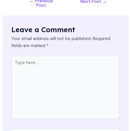
←
Previous
Next Post
→
Post
Leave a Comment
Your email address will not be published.
Required
fields are marked
*
Type
here..