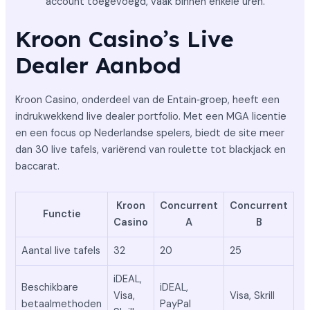
account toegevoegd, vaak binnen enkele uren.
Kroon Casino’s Live
Dealer Aanbod
Kroon Casino, onderdeel van de Entain‑groep, heeft een
indrukwekkend live dealer portfolio. Met een MGA licentie
en een focus op Nederlandse spelers, biedt de site meer
dan 30 live tafels, variërend van roulette tot blackjack en
baccarat.
Kroon
Concurrent
Concurrent
Functie
Casino
A
B
Aantal live tafels
32
20
25
iDEAL,
Beschikbare
iDEAL,
Visa,
Visa, Skrill
betaalmethoden
PayPal