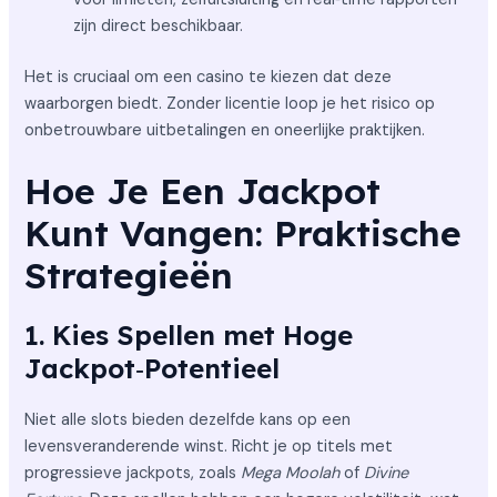
zijn direct beschikbaar.
Het is cruciaal om een casino te kiezen dat deze
waarborgen biedt. Zonder licentie loop je het risico op
onbetrouwbare uitbetalingen en oneerlijke praktijken.
Hoe Je Een Jackpot
Kunt Vangen: Praktische
Strategieën
1. Kies Spellen met Hoge
Jackpot‑Potentieel
Niet alle slots bieden dezelfde kans op een
levensveranderende winst. Richt je op titels met
progressieve jackpots, zoals
Mega Moolah
of
Divine