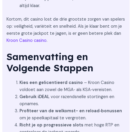
altijd klaar.
Kortom, dit casino lost de drie grootste zorgen van spelers
op: veiligheid, variëteit en snelheid. Als je klaar bent om je
eerste grote jackpot te jagen, is er geen betere plek dan
Kroon Casino casino
.
Samenvatting en
Volgende Stappen
Kies een gelicentieerd casino
– Kroon Casino
voldoet aan zowel de MGA‑ als KSA‑vereisten.
Gebruik iDEAL
voor razendsnelle stortingen en
opnames.
Profiteer van de welkomst- en reload‑bonussen
om je speelkapitaal te vergroten.
Richt je op progressieve slots
met hoge RTP en