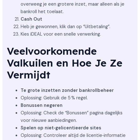
overweeg je een grotere inzet, maar alleen als je
bankroll het toelaat.
Cash Out
Heb je gewonnen, klik dan op “Uitbetaling”.
Kies iDEAL voor een snelle verwerking.
Veelvoorkomende
Valkuilen en Hoe Je Ze
Vermijdt
Te grote inzetten zonder bankrollbeheer
Oplossing: Gebruik de 5 % regel.
Bonussen negeren
Oplossing: Check de “Bonussen” pagina dagelijks
voor nieuwe aanbiedingen.
Spelen op niet‑gelicentieerde sites
Oplossing: Controleer altijd de licentie‑informatie