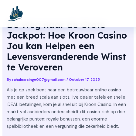
Skip
Post
to
navigation
content
De Weg naar de Grote
Jackpot: Hoe Kroon Casino
Jou kan Helpen een
Levensveranderende Winst
te Veroveren
By
rahulnarsinge007@gmail.com
/
October 17, 2025
Als je op zoek bent naar een betrouwbaar online casino
met een breed scala aan slots, live dealer tafels en snelle
iDEAL betalingen, kom je al snel uit bij Kroon Casino. In een
markt vol aanbieders onderscheidt dit casino zich op drie
belangrijke punten: royale bonussen, een enorme
spelbibliotheek en een vergunning die zekerheid biedt.