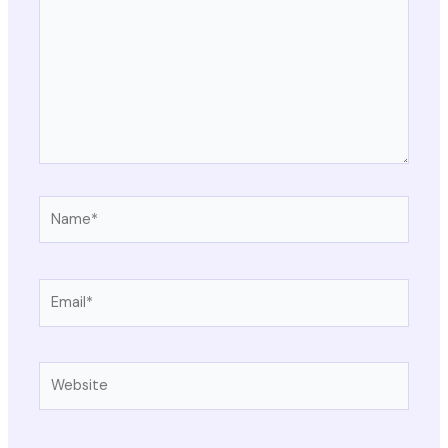
Name*
Email*
Website