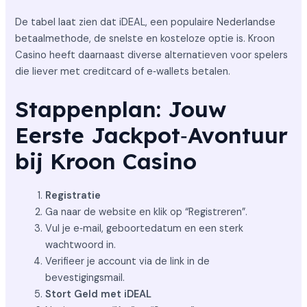
De tabel laat zien dat iDEAL, een populaire Nederlandse
betaalmethode, de snelste en kosteloze optie is. Kroon
Casino heeft daarnaast diverse alternatieven voor spelers
die liever met creditcard of e‑wallets betalen.
Stappenplan: Jouw
Eerste Jackpot‑Avontuur
bij Kroon Casino
Registratie
Ga naar de website en klik op “Registreren”.
Vul je e‑mail, geboortedatum en een sterk
wachtwoord in.
Verifieer je account via de link in de
bevestigingsmail.
Stort Geld met iDEAL