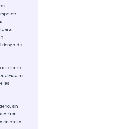
tas
rampa de
as
l para
en
l riesgo de
o mi dinero
, divido mi
e las
erlo, sin
a evitar
s en stake