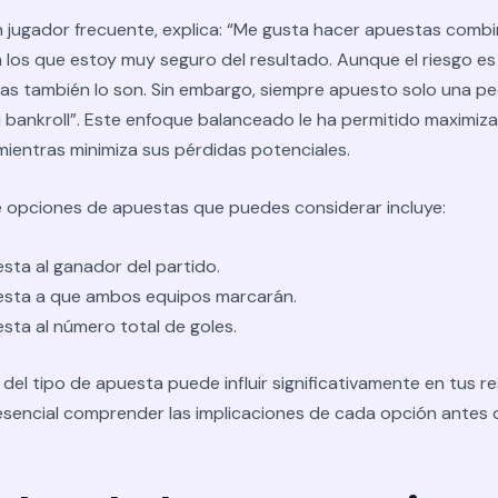
n jugador frecuente, explica: “Me gusta hacer apuestas comb
 los que estoy muy seguro del resultado. Aunque el riesgo es
s también lo son. Sin embargo, siempre apuesto solo una p
 bankroll”. Este enfoque balanceado le ha permitido maximiza
ientras minimiza sus pérdidas potenciales.
de opciones de apuestas que puedes considerar incluye:
sta al ganador del partido.
sta a que ambos equipos marcarán.
sta al número total de goles.
 del tipo de apuesta puede influir significativamente en tus r
 esencial comprender las implicaciones de cada opción antes 