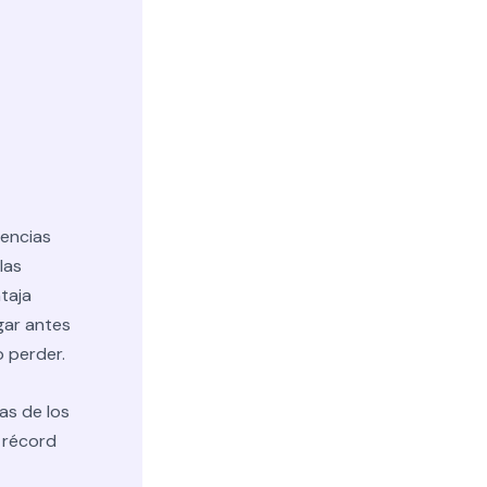
dencias
las
taja
gar antes
o perder.
as de los
 récord