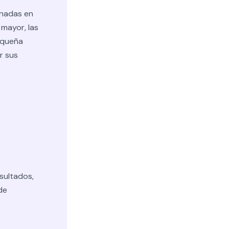
inadas en
 mayor, las
equeña
r sus
esultados,
de