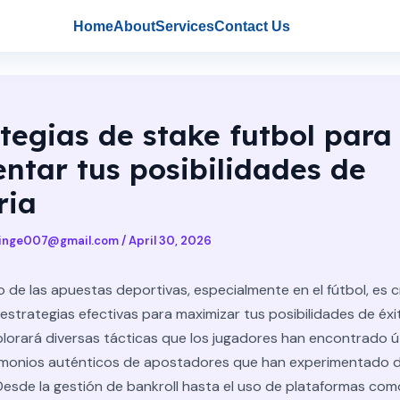
Home
About
Services
Contact Us
tegias de stake futbol para
ntar tus posibilidades de
ria
singe007@gmail.com
/
April 30, 2026
 de las apuestas deportivas, especialmente en el fútbol, es c
 estrategias efectivas para maximizar tus posibilidades de éxi
plorará diversas tácticas que los jugadores han encontrado úti
monios auténticos de apostadores que han experimentado d
Desde la gestión de bankroll hasta el uso de plataformas co