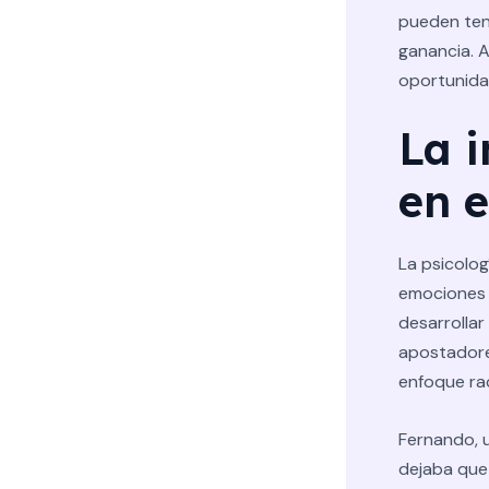
pueden ten
ganancia. A
oportunida
La i
en e
La psicolog
emociones p
desarrollar
apostadore
enfoque ra
Fernando, u
dejaba que