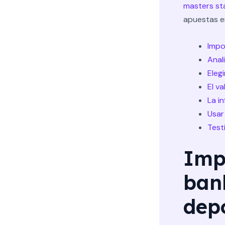
masters st
apuestas en
Impo
Anal
Eleg
El v
La in
Usar
Test
Impo
ban
dep