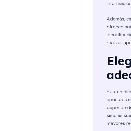
información
Además, es
ofrecen aná
identificac
realizar ap
Eleg
ade
Existen dif
apuestas s
depende de 
simples su
mayores re