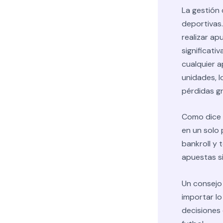
La gestión 
deportivas.
realizar ap
significati
cualquier a
unidades, l
pérdidas g
Como dice
en un solo 
bankroll y 
apuestas si
Un consejo 
importar lo
decisiones