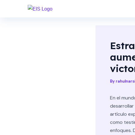
Skip
Post
to
navigation
content
Estra
aume
victo
By
rahulnar
En el mundo
desarrollar
artículo ex
como testi
enfoques. 