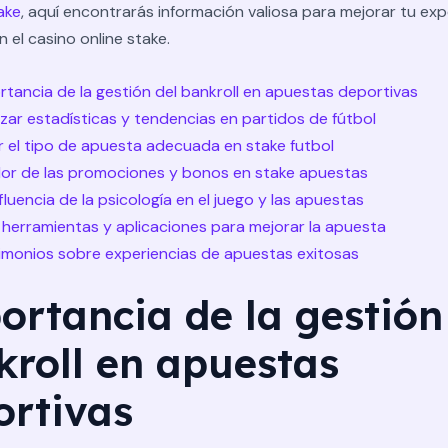
ake
, aquí encontrarás información valiosa para mejorar tu exp
 el casino online stake.
rtancia de la gestión del bankroll en apuestas deportivas
izar estadísticas y tendencias en partidos de fútbol
ir el tipo de apuesta adecuada en stake futbol
alor de las promociones y bonos en stake apuestas
fluencia de la psicología en el juego y las apuestas
 herramientas y aplicaciones para mejorar la apuesta
imonios sobre experiencias de apuestas exitosas
rtancia de la gestión
kroll en apuestas
ortivas