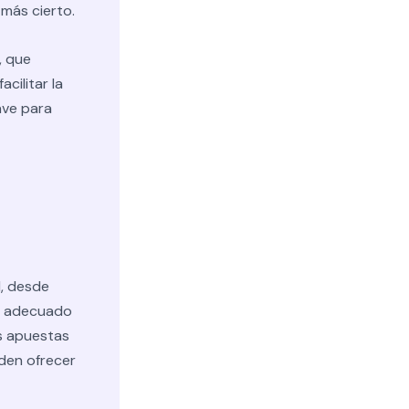
 más cierto.
, que
cilitar la
ave para
l, desde
po adecuado
as apuestas
den ofrecer