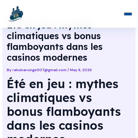
Skip
Post
to
navigation
content
Été en jeu : mythes
climatiques vs bonus
flamboyants dans les
casinos modernes
By
rahulnarsinge007@gmail.com
/
May 8, 2026
Été en jeu : mythes
climatiques vs
bonus flamboyants
dans les casinos