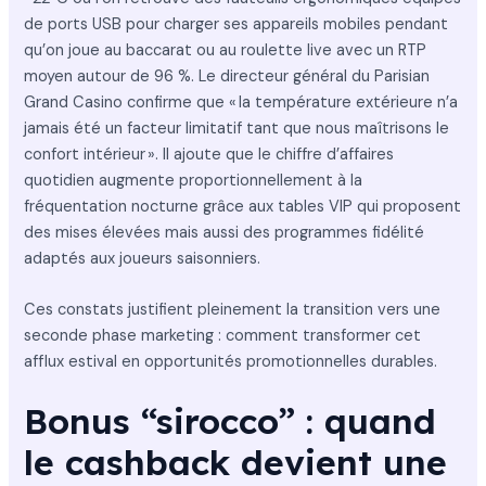
de ports USB pour charger ses appareils mobiles pendant
qu’on joue au baccarat ou au roulette live avec un RTP
moyen autour de 96 %. Le directeur général du Parisian
Grand Casino confirme que « la température extérieure n’a
jamais été un facteur limitatif tant que nous maîtrisons le
confort intérieur ». Il ajoute que le chiffre d’affaires
quotidien augmente proportionnellement à la
fréquentation nocturne grâce aux tables VIP qui proposent
des mises élevées mais aussi des programmes fidélité
adaptés aux joueurs saisonniers.
Ces constats justifient pleinement la transition vers une
seconde phase marketing : comment transformer cet
afflux estival en opportunités promotionnelles durables.
Bonus “sirocco” : quand
le cashback devient une