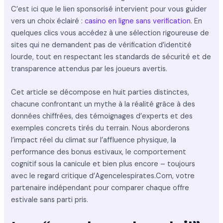
C’est ici que le lien sponsorisé intervient pour vous guider
vers un choix éclairé :
casino en ligne sans verification
. En
quelques clics vous accédez à une sélection rigoureuse de
sites qui ne demandent pas de vérification d’identité
lourde, tout en respectant les standards de sécurité et de
transparence attendus par les joueurs avertis.
Cet article se décompose en huit parties distinctes,
chacune confrontant un mythe à la réalité grâce à des
données chiffrées, des témoignages d’experts et des
exemples concrets tirés du terrain. Nous aborderons
l’impact réel du climat sur l’affluence physique, la
performance des bonus estivaux, le comportement
cognitif sous la canicule et bien plus encore – toujours
avec le regard critique d’Agencelespirates.Com, votre
partenaire indépendant pour comparer chaque offre
estivale sans parti pris.