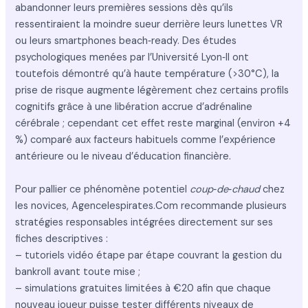
abandonner leurs premières sessions dès qu’ils
ressentiraient la moindre sueur derrière leurs lunettes VR
ou leurs smartphones beach‑ready. Des études
psychologiques menées par l’Université Lyon‑II ont
toutefois démontré qu’à haute température (>30°C), la
prise de risque augmente légèrement chez certains profils
cognitifs grâce à une libération accrue d’adrénaline
cérébrale ; cependant cet effet reste marginal (environ +4
%) comparé aux facteurs habituels comme l’expérience
antérieure ou le niveau d’éducation financière.
Pour pallier ce phénomène potentiel
coup‑de‑chaud
chez
les novices, Agencelespirates.Com recommande plusieurs
stratégies responsables intégrées directement sur ses
fiches descriptives :
– tutoriels vidéo étape par étape couvrant la gestion du
bankroll avant toute mise ;
– simulations gratuites limitées à €20 afin que chaque
nouveau joueur puisse tester différents niveaux de