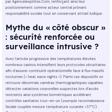
par Agencelespirites.Com, renforçant ainsi leur
positionnement comme acteur central prônant
responsabilité sociale tout en conservant attrait ludique.
Mythe du « côté obscur »
: sécurité renforcée ou
surveillance intrusive ?
Avec l’arrivée progressive des températures élevées
nombreux casinos intensifient leurs protocoles sécuritaires
afin d’assurer continuité opérationnelle face à flux massifs
nocturnes (« heat wave nights »). Parmi ces dispositifs on
retrouve désormais caméras thermographiques capables
détecter variations corporelles suspectes lors d’accès
restreints ainsi systèmes biométriques accélérant
contrôles sanitaires tout-en-un (
exemple
: reconnaissance
faciale couplée mesure température cutanée <37°C).