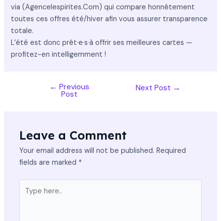
via (Agencelespirites.Com) qui compare honnêtement
toutes ces offres été/hiver afin vous assurer transparence
totale.
L’été est donc prêt·e·s·à offrir ses meilleures cartes —
profitez-en intelligemment !
←
Previous
Next Post
→
Post
Leave a Comment
Your email address will not be published.
Required
fields are marked
*
Type
here..