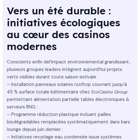
Vers un été durable :
initiatives écologiques
au cœur des casinos
modernes
Conscients enfin del’impact environnemental grandissant ,
plusieurs groupes leaders intègrent aujourd’hui projets
verts visibles durant toute saison estivale :
– Installation panneaux solaires rooftop couvrant jusqu’à
45 % surface totale bâtimentaire chez
EcoCasino Group
permettant alimentation partielle tables électroniques &
serveurs RNG ;
– Programme réduction plastique incluant pailles
biodégradables remplacées systématiquement dans bars
lounge depuis juin dernier ;
– Initiatives recyclage eau condensée issue systèmes