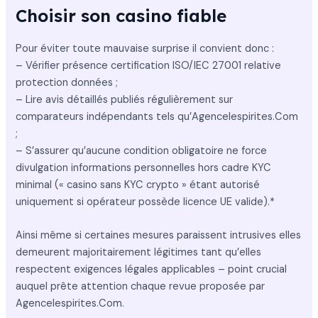
Choisir son casino fiable
Pour éviter toute mauvaise surprise il convient donc :
– Vérifier présence certification ISO/IEC 27001 relative
protection données ;
– Lire avis détaillés publiés régulièrement sur
comparateurs indépendants tels qu’Agencelespirites.Com
;
– S’assurer qu’aucune condition obligatoire ne force
divulgation informations personnelles hors cadre KYC
minimal (« casino sans KYC crypto » étant autorisé
uniquement si opérateur possède licence UE valide).*
Ainsi même si certaines mesures paraissent intrusives elles
demeurent majoritairement légitimes tant qu’elles
respectent exigences légales applicables – point crucial
auquel prête attention chaque revue proposée par
Agencelespirites.Com.