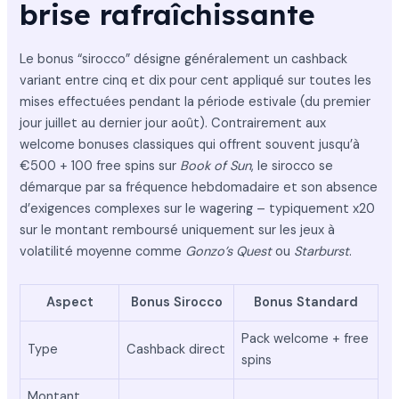
brise rafraîchissante
Le bonus “sirocco” désigne généralement un cashback
variant entre cinq et dix pour cent appliqué sur toutes les
mises effectuées pendant la période estivale (du premier
jour juillet au dernier jour août). Contrairement aux
welcome bonuses classiques qui offrent souvent jusqu’à
€500 + 100 free spins sur
Book of Sun
, le sirocco se
démarque par sa fréquence hebdomadaire et son absence
d’exigences complexes sur le wagering – typiquement x20
sur le montant remboursé uniquement sur les jeux à
volatilité moyenne comme
Gonzo’s Quest
ou
Starburst
.
Aspect
Bonus Sirocco
Bonus Standard
Pack welcome + free
Type
Cashback direct
spins
Montant