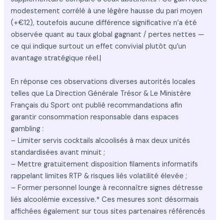
modestement corrélé à une légère hausse du pari moyen
(+€12), toutefois aucune différence significative n’a été
observée quant au taux global gagnant / pertes nettes —
ce qui indique surtout un effet convivial plutôt qu’un
avantage stratégique réel.|
En réponse ces observations diverses autorités locales
telles que La Direction Générale Trésor & Le Ministère
Français du Sport ont publié recommandations afin
garantir consommation responsable dans espaces
gambling :
– Limiter servis cocktails alcoolisés à max deux unités
standardisées avant minuit ;
– Mettre gratuitement disposition filaments informatifs
rappelant limites RTP & risques liés volatilité élevée ;
– Former personnel lounge à reconnaître signes détresse
liés alcoolémie excessive.* Ces mesures sont désormais
affichées également sur tous sites partenaires référencés