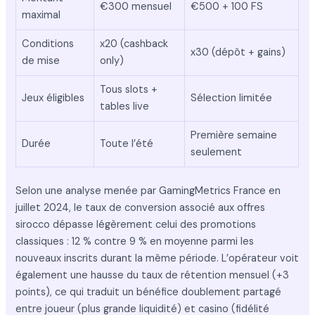
€300 mensuel
€500 + 100 FS
maximal
Conditions
x20 (cashback
x30 (dépôt + gains)
de mise
only)
Tous slots +
Jeux éligibles
Sélection limitée
tables live
Première semaine
Durée
Toute l’été
seulement
Selon une analyse menée par GamingMetrics France en
juillet 2024, le taux de conversion associé aux offres
sirocco dépasse légèrement celui des promotions
classiques : 12 % contre 9 % en moyenne parmi les
nouveaux inscrits durant la même période. L’opérateur voit
également une hausse du taux de rétention mensuel (+3
points), ce qui traduit un bénéfice doublement partagé
entre joueur (plus grande liquidité) et casino (fidélité