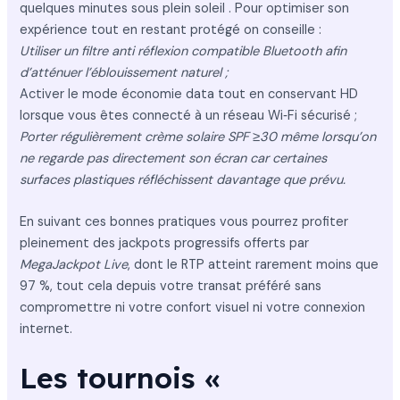
quelques minutes sous plein soleil . Pour optimiser son
expérience tout en restant protégé on conseille :
Utiliser un filtre anti réflexion compatible Bluetooth afin
d’atténuer l’éblouissement naturel ;
Activer le mode économie data tout en conservant HD
lorsque vous êtes connecté à un réseau Wi‑Fi sécurisé ;
Porter régulièrement crème solaire SPF ≥30 même lorsqu’on
ne regarde pas directement son écran car certaines
surfaces plastiques réfléchissent davantage que prévu.
En suivant ces bonnes pratiques vous pourrez profiter
pleinement des jackpots progressifs offerts par
MegaJackpot Live
, dont le RTP atteint rarement moins que
97 %, tout cela depuis votre transat préféré sans
compromettre ni votre confort visuel ni votre connexion
internet.
Les tournois «