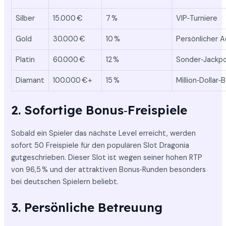
Silber
15.000 €
7 %
VIP‑Turniere
Gold
30.000 €
10 %
Persönlicher 
Platin
60.000 €
12 %
Sonder‑Jackp
Diamant
100.000 €+
15 %
Million‑Dollar
2. Sofortige Bonus‑Freispiele
Sobald ein Spieler das nächste Level erreicht, werden
sofort 50 Freispiele für den populären Slot Dragonia
gutgeschrieben. Dieser Slot ist wegen seiner hohen RTP
von 96,5 % und der attraktiven Bonus‑Runden besonders
bei deutschen Spielern beliebt.
3. Persönliche Betreuung