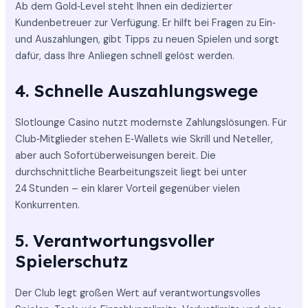
Ab dem Gold‑Level steht Ihnen ein dedizierter
Kundenbetreuer zur Verfügung. Er hilft bei Fragen zu Ein‑
und Auszahlungen, gibt Tipps zu neuen Spielen und sorgt
dafür, dass Ihre Anliegen schnell gelöst werden.
4. Schnelle Auszahlungswege
Slotlounge Casino nutzt modernste Zahlungslösungen. Für
Club‑Mitglieder stehen E‑Wallets wie Skrill und Neteller,
aber auch Sofortüberweisungen bereit. Die
durchschnittliche Bearbeitungszeit liegt bei unter
24 Stunden – ein klarer Vorteil gegenüber vielen
Konkurrenten.
5. Verantwortungsvoller
Spielerschutz
Der Club legt großen Wert auf verantwortungsvolles