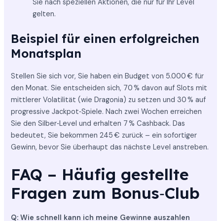
Sie nach speziellen Aktionen, die nur für Ihr Level
gelten.
Beispiel für einen erfolgreichen
Monatsplan
Stellen Sie sich vor, Sie haben ein Budget von 5.000 € für
den Monat. Sie entscheiden sich, 70 % davon auf Slots mit
mittlerer Volatilität (wie Dragonia) zu setzen und 30 % auf
progressive Jackpot‑Spiele. Nach zwei Wochen erreichen
Sie den Silber‑Level und erhalten 7 % Cashback. Das
bedeutet, Sie bekommen 245 € zurück – ein sofortiger
Gewinn, bevor Sie überhaupt das nächste Level anstreben.
FAQ – Häufig gestellte
Fragen zum Bonus‑Club
Q: Wie schnell kann ich meine Gewinne auszahlen