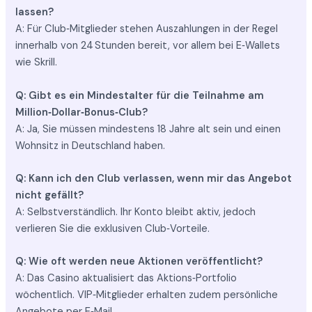
lassen?
A: Für Club‑Mitglieder stehen Auszahlungen in der Regel
innerhalb von 24 Stunden bereit, vor allem bei E‑Wallets
wie Skrill.
Q: Gibt es ein Mindestalter für die Teilnahme am
Million‑Dollar‑Bonus‑Club?
A: Ja, Sie müssen mindestens 18 Jahre alt sein und einen
Wohnsitz in Deutschland haben.
Q: Kann ich den Club verlassen, wenn mir das Angebot
nicht gefällt?
A: Selbstverständlich. Ihr Konto bleibt aktiv, jedoch
verlieren Sie die exklusiven Club‑Vorteile.
Q: Wie oft werden neue Aktionen veröffentlicht?
A: Das Casino aktualisiert das Aktions‑Portfolio
wöchentlich. VIP‑Mitglieder erhalten zudem persönliche
Angebote per E‑Mail.