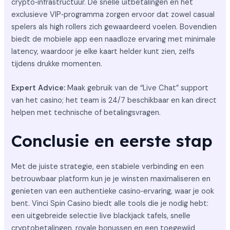
crypto‑infrastructuur. De snelle uitbetalingen en het
exclusieve VIP‑programma zorgen ervoor dat zowel casual
spelers als high rollers zich gewaardeerd voelen. Bovendien
biedt de mobiele app een naadloze ervaring met minimale
latency, waardoor je elke kaart helder kunt zien, zelfs
tijdens drukke momenten.
Expert Advice:
Maak gebruik van de “Live Chat” support
van het casino; het team is 24/7 beschikbaar en kan direct
helpen met technische of betalingsvragen.
Conclusie en eerste stap
Met de juiste strategie, een stabiele verbinding en een
betrouwbaar platform kun je je winsten maximaliseren en
genieten van een authentieke casino‑ervaring, waar je ook
bent. Vinci Spin Casino biedt alle tools die je nodig hebt:
een uitgebreide selectie live blackjack tafels, snelle
cryptobetalingen, royale bonussen en een toegewijd