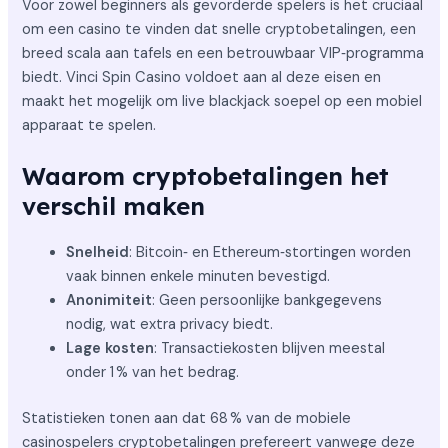
Voor zowel beginners als gevorderde spelers is het cruciaal
om een casino te vinden dat snelle cryptobetalingen, een
breed scala aan tafels en een betrouwbaar VIP‑programma
biedt. Vinci Spin Casino voldoet aan al deze eisen en
maakt het mogelijk om live blackjack soepel op een mobiel
apparaat te spelen.
Waarom cryptobetalingen het
verschil maken
Snelheid
: Bitcoin‑ en Ethereum‑stortingen worden
vaak binnen enkele minuten bevestigd.
Anonimiteit
: Geen persoonlijke bankgegevens
nodig, wat extra privacy biedt.
Lage kosten
: Transactiekosten blijven meestal
onder 1 % van het bedrag.
Statistieken tonen aan dat 68 % van de mobiele
casinospelers cryptobetalingen prefereert vanwege deze