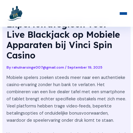
Skip
Post
to
navigation
content
Expertstrategieën voor
Live Blackjack op Mobiele
Apparaten bij Vinci Spin
Casino
By
rahulnarsinge007@gmail.com
/
September 19, 2025
Mobiele spelers zoeken steeds meer naar een authentieke
casino‑ervaring zonder hun bank te verlaten. Het
combineren van een live dealer tafel met een smartphone
of tablet brengt echter specifieke obstakels met zich mee.
Veel platforms hebben trage video‑feeds, beperkte
betalingsopties of onduidelijke bonusvoorwaarden,
waardoor de speelervaring onder druk komt te staan.