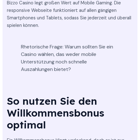
Bizzo Casino legt großen Wert auf Mobile Gaming. Die
responsive Webseite funktioniert auf allen gängigen
Smartphones und Tablets, sodass Sie jederzeit und überall
spielen können.
Rhetorische Frage: Warum sollten Sie ein
Casino wählen, das weder mobile
Unterstützung noch schnelle
Auszahlungen bietet?
So nutzen Sie den
Willkommensbonus
optimal