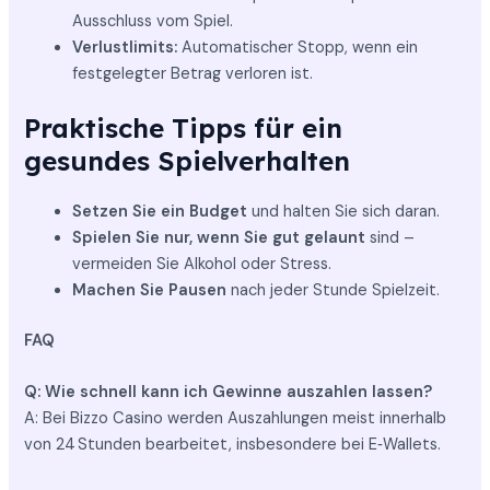
Ausschluss vom Spiel.
Verlustlimits:
Automatischer Stopp, wenn ein
festgelegter Betrag verloren ist.
Praktische Tipps für ein
gesundes Spielverhalten
Setzen Sie ein Budget
und halten Sie sich daran.
Spielen Sie nur, wenn Sie gut gelaunt
sind –
vermeiden Sie Alkohol oder Stress.
Machen Sie Pausen
nach jeder Stunde Spielzeit.
FAQ
Q: Wie schnell kann ich Gewinne auszahlen lassen?
A: Bei Bizzo Casino werden Auszahlungen meist innerhalb
von 24 Stunden bearbeitet, insbesondere bei E‑Wallets.