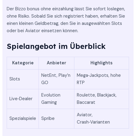
Der Bizzo bonus ohne einzahlung lässt Sie sofort loslegen,
ohne Risiko. Sobald Sie sich registriert haben, erhalten Sie
einen kleinen Geldbetrag, den Sie in ausgewählten Slots
oder bei Aviator einsetzen können.
Spielangebot im Überblick
Kategorie
Anbieter
Highlights
NetEnt, Play’n
Mega‑Jackpots, hohe
Slots
GO
RTP
Evolution
Roulette, Blackjack,
Live‑Dealer
Gaming
Baccarat
Aviator,
Spezialspiele
Spribe
Crash‑Varianten