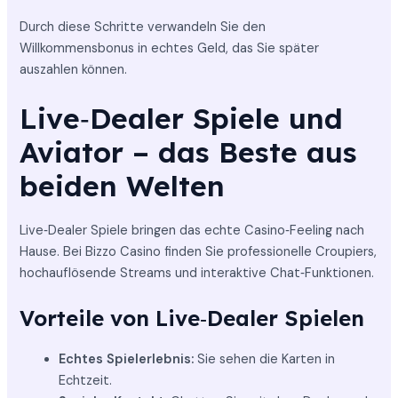
Durch diese Schritte verwandeln Sie den
Willkommensbonus in echtes Geld, das Sie später
auszahlen können.
Live‑Dealer Spiele und
Aviator – das Beste aus
beiden Welten
Live‑Dealer Spiele bringen das echte Casino‑Feeling nach
Hause. Bei Bizzo Casino finden Sie professionelle Croupiers,
hochauflösende Streams und interaktive Chat‑Funktionen.
Vorteile von Live‑Dealer Spielen
Echtes Spielerlebnis:
Sie sehen die Karten in
Echtzeit.