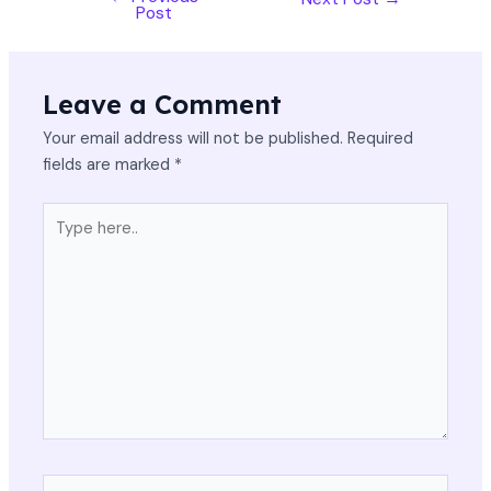
Post
Leave a Comment
Your email address will not be published.
Required
fields are marked
*
Type
here..
Name*