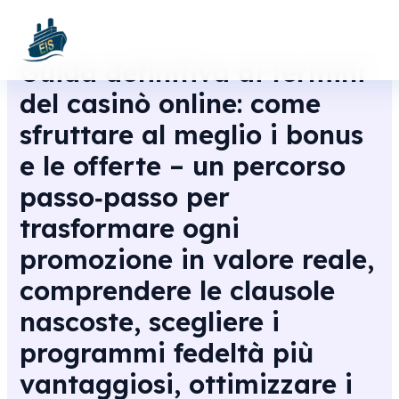
Skip
Post
to
navigation
content
Guida definitiva ai termini
del casinò online: come
sfruttare al meglio i bonus
e le offerte – un percorso
passo‑passo per
trasformare ogni
promozione in valore reale,
comprendere le clausole
nascoste, scegliere i
programmi fedeltà più
vantaggiosi, ottimizzare i