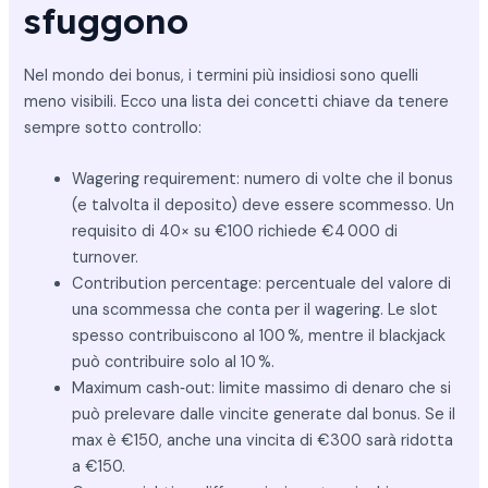
sfuggono
Nel mondo dei bonus, i termini più insidiosi sono quelli
meno visibili. Ecco una lista dei concetti chiave da tenere
sempre sotto controllo:
Wagering requirement: numero di volte che il bonus
(e talvolta il deposito) deve essere scommesso. Un
requisito di 40× su €100 richiede €4 000 di
turnover.
Contribution percentage: percentuale del valore di
una scommessa che conta per il wagering. Le slot
spesso contribuiscono al 100 %, mentre il blackjack
può contribuire solo al 10 %.
Maximum cash‑out: limite massimo di denaro che si
può prelevare dalle vincite generate dal bonus. Se il
max è €150, anche una vincita di €300 sarà ridotta
a €150.