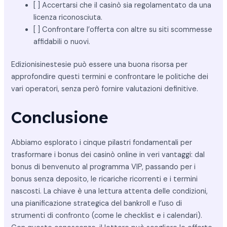
[ ] Accertarsi che il casinò sia regolamentato da una
licenza riconosciuta.
[ ] Confrontare l’offerta con altre su siti scommesse
affidabili o nuovi.
Edizionisinestesie può essere una buona risorsa per
approfondire questi termini e confrontare le politiche dei
vari operatori, senza però fornire valutazioni definitive.
Conclusione
Abbiamo esplorato i cinque pilastri fondamentali per
trasformare i bonus dei casinò online in veri vantaggi: dal
bonus di benvenuto al programma VIP, passando per i
bonus senza deposito, le ricariche ricorrenti e i termini
nascosti. La chiave è una lettura attenta delle condizioni,
una pianificazione strategica del bankroll e l’uso di
strumenti di confronto (come le checklist e i calendari).