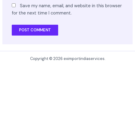
Save my name, email, and website in this browser
for the next time I comment.
Copyright © 2026 eximportindiaservices.