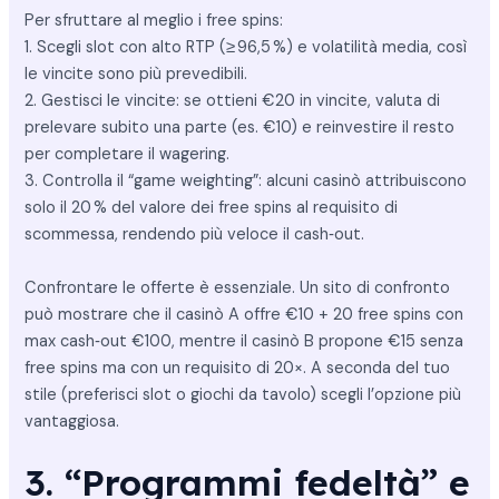
Per sfruttare al meglio i free spins:
1. Scegli slot con alto RTP (≥ 96,5 %) e volatilità media, così
le vincite sono più prevedibili.
2. Gestisci le vincite: se ottieni €20 in vincite, valuta di
prelevare subito una parte (es. €10) e reinvestire il resto
per completare il wagering.
3. Controlla il “game weighting”: alcuni casinò attribuiscono
solo il 20 % del valore dei free spins al requisito di
scommessa, rendendo più veloce il cash‑out.
Confrontare le offerte è essenziale. Un sito di confronto
può mostrare che il casinò A offre €10 + 20 free spins con
max cash‑out €100, mentre il casinò B propone €15 senza
free spins ma con un requisito di 20×. A seconda del tuo
stile (preferisci slot o giochi da tavolo) scegli l’opzione più
vantaggiosa.
3. “Programmi fedeltà” e