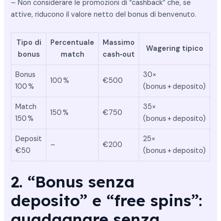
– Non considerare le promozioni di “cashback” che, se
attive, riducono il valore netto del bonus di benvenuto.
Tipo di
Percentuale
Massimo
Wagering tipico
bonus
match
cash‑out
Bonus
30×
100 %
€500
100 %
(bonus + deposito)
Match
35×
150 %
€750
150 %
(bonus + deposito)
Deposit
25×
–
€200
€50
(bonus + deposito)
2. “Bonus senza
deposito” e “free spins”:
guadagnare senza