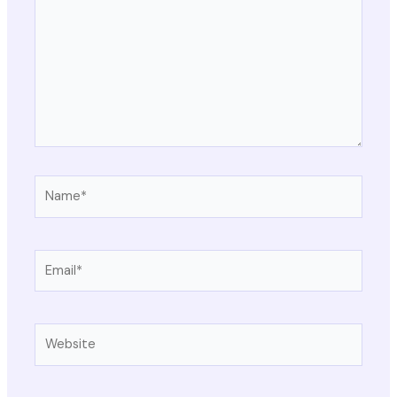
Name*
Email*
Website