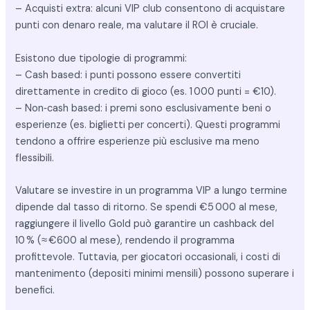
– Acquisti extra: alcuni VIP club consentono di acquistare
punti con denaro reale, ma valutare il ROI è cruciale.
Esistono due tipologie di programmi:
– Cash based: i punti possono essere convertiti
direttamente in credito di gioco (es. 1 000 punti = €10).
– Non‑cash based: i premi sono esclusivamente beni o
esperienze (es. biglietti per concerti). Questi programmi
tendono a offrire esperienze più esclusive ma meno
flessibili.
Valutare se investire in un programma VIP a lungo termine
dipende dal tasso di ritorno. Se spendi €5 000 al mese,
raggiungere il livello Gold può garantire un cashback del
10 % (≈ €600 al mese), rendendo il programma
profittevole. Tuttavia, per giocatori occasionali, i costi di
mantenimento (depositi minimi mensili) possono superare i
benefici.