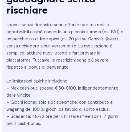
rischiare
I bonus senza deposito sono offerte rare ma molto
appetibili: il casinò concede una piccola somma (es. €10) o
un pacchetto di free spins (es. 20 giri su
Gonzo’s Quest
)
senza richiedere alcun versamento. La motivazione è
semplice: attirare nuovi utenti e farli provare la
piattaforma. Tuttavia, le restrizioni sono più severe
rispetto ai bonus di benvenuto.
Le limitazioni tipiche includono:
– Max cash‑out: spesso €50‑€100, indipendentemente
dalle vincite.
– Giochi idonei: solo slot specifiche, con contributo al
wagering del 100 %; giochi da tavolo di solito esclusi.
– Scadenza: 48‑72 ore per utilizzare i free spins, 7 giorni
per il cash‑bonus.