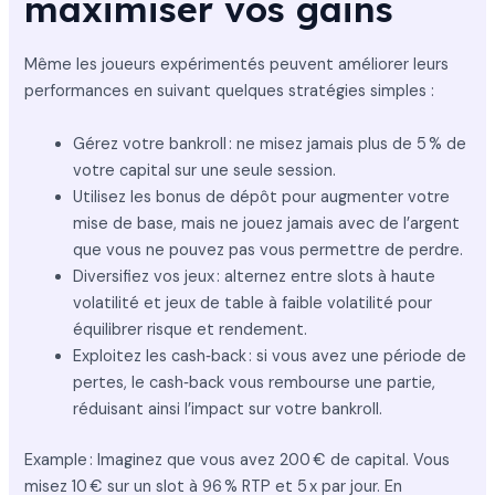
maximiser vos gains
Même les joueurs expérimentés peuvent améliorer leurs
performances en suivant quelques stratégies simples :
Gérez votre bankroll : ne misez jamais plus de 5 % de
votre capital sur une seule session.
Utilisez les bonus de dépôt pour augmenter votre
mise de base, mais ne jouez jamais avec de l’argent
que vous ne pouvez pas vous permettre de perdre.
Diversifiez vos jeux : alternez entre slots à haute
volatilité et jeux de table à faible volatilité pour
équilibrer risque et rendement.
Exploitez les cash‑back : si vous avez une période de
pertes, le cash‑back vous rembourse une partie,
réduisant ainsi l’impact sur votre bankroll.
Example : Imaginez que vous avez 200 € de capital. Vous
misez 10 € sur un slot à 96 % RTP et 5 x par jour. En