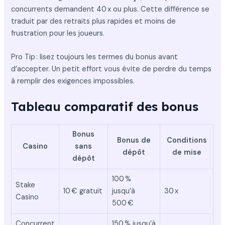
concurrents demandent 40 x ou plus. Cette différence se
traduit par des retraits plus rapides et moins de
frustration pour les joueurs.
Pro Tip : lisez toujours les termes du bonus avant
d’accepter. Un petit effort vous évite de perdre du temps
à remplir des exigences impossibles.
Tableau comparatif des bonus
Bonus
Bonus de
Conditions
Casino
sans
dépôt
de mise
dépôt
100 %
Stake
10 € gratuit
jusqu’à
30 x
Casino
500 €
Concurrent
150 % jusqu’à