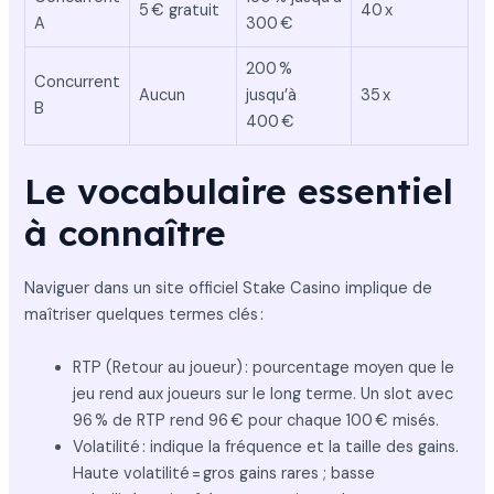
5 € gratuit
40 x
A
300 €
200 %
Concurrent
Aucun
jusqu’à
35 x
B
400 €
Le vocabulaire essentiel
à connaître
Naviguer dans un site officiel Stake Casino implique de
maîtriser quelques termes clés :
RTP (Retour au joueur) : pourcentage moyen que le
jeu rend aux joueurs sur le long terme. Un slot avec
96 % de RTP rend 96 € pour chaque 100 € misés.
Volatilité : indique la fréquence et la taille des gains.
Haute volatilité = gros gains rares ; basse