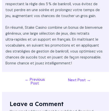
respectant la règle des 5 % de bankroll, vous évitez de
tout perdre en une soirée et prolongez votre temps de
jeu, augmentant vos chances de toucher un gros gain.
En résumé, Stake Casino combine un bonus de bienvenue
généreux, une large sélection de jeux, des retraits
ultra‑rapides et un support en français. En maîtrisant le
vocabulaire, en suivant les promotions et en appliquant
des stratégies de gestion de bankroll, vous optimisez vos
chances de succès tout en jouant de façon responsable.
Bonne chance et jouez intelligemment !
←
Previous
Next Post
→
Post
Leave a Comment