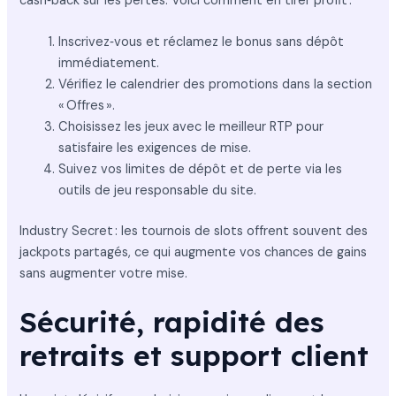
cash‑back sur les pertes. Voici comment en tirer profit :
Inscrivez‑vous et réclamez le bonus sans dépôt
immédiatement.
Vérifiez le calendrier des promotions dans la section
« Offres ».
Choisissez les jeux avec le meilleur RTP pour
satisfaire les exigences de mise.
Suivez vos limites de dépôt et de perte via les
outils de jeu responsable du site.
Industry Secret : les tournois de slots offrent souvent des
jackpots partagés, ce qui augmente vos chances de gains
sans augmenter votre mise.
Sécurité, rapidité des
retraits et support client