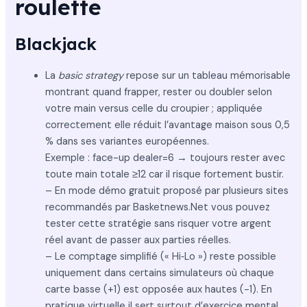
roulette
Blackjack
La
basic strategy
repose sur un tableau mémorisable
montrant quand frapper, rester ou doubler selon
votre main versus celle du croupier ; appliquée
correctement elle réduit l’avantage maison sous 0,5
% dans ses variantes européennes.
Exemple : face-up dealer=6 → toujours rester avec
toute main totale ≥12 car il risque fortement bustir.
– En mode démo gratuit proposé par plusieurs sites
recommandés par Basketnews.Net vous pouvez
tester cette stratégie sans risquer votre argent
réel avant de passer aux parties réelles.
– Le comptage simplifié (« Hi‑Lo ») reste possible
uniquement dans certains simulateurs où chaque
carte basse (+1) est opposée aux hautes (-1). En
pratique virtuelle il sert surtout d’exercice mental