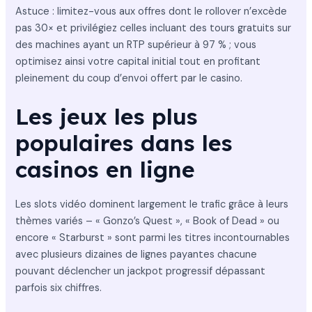
Astuce : limitez-vous aux offres dont le rollover n’excède
pas 30× et privilégiez celles incluant des tours gratuits sur
des machines ayant un RTP supérieur à 97 % ; vous
optimisez ainsi votre capital initial tout en profitant
pleinement du coup d’envoi offert par le casino.
Les jeux les plus
populaires dans les
casinos en ligne
Les slots vidéo dominent largement le trafic grâce à leurs
thèmes variés – « Gonzo’s Quest », « Book of Dead » ou
encore « Starburst » sont parmi les titres incontournables
avec plusieurs dizaines de lignes payantes chacune
pouvant déclencher un jackpot progressif dépassant
parfois six chiffres.