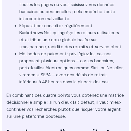
toutes les pages où vous saisissez vos données
bancaires ou personnelles ; cela empêche toute
interception malveillante.
Réputation : consultez régulièrement
Basketnews.Net qui agrège les retours utilisateurs
et attribue une note globale basée sur
transparence, rapidité des retraits et service client.
Méthodes de paiement : privilégiez les casinos
proposant plusieurs options – cartes bancaires,
portefeuilles électroniques comme Skrill ou Neteller,
virements SEPA – avec des délais de retrait
inférieurs à 48 heures dans la plupart des cas.
En combinant ces quatre points vous obtenez une matrice
décisionnelle simple : si l’un d’eux fait défaut, il vaut mieux
continuer vos recherches plutôt que risquer votre argent
sur une plateforme douteuse.