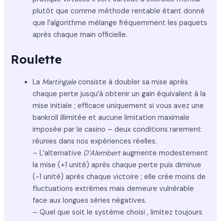
plutôt que comme méthode rentable étant donné
que l’algorithme mélange fréquemment les paquets
après chaque main officielle.
Roulette
La
Martingale
consiste à doubler sa mise après
chaque perte jusqu’à obtenir un gain équivalent à la
mise initiale ; efficace uniquement si vous avez une
bankroll illimitée et aucune limitation maximale
imposée par le casino – deux conditions rarement
réunies dans nos expériences réelles.
– L’alternative
D’Alembert
augmente modestement
la mise (+1 unité) après chaque perte puis diminue
(-1 unité) après chaque victoire ; elle crée moins de
fluctuations extrêmes mais demeure vulnérable
face aux longues séries négatives.
– Quel que soit le système choisi , limitez toujours