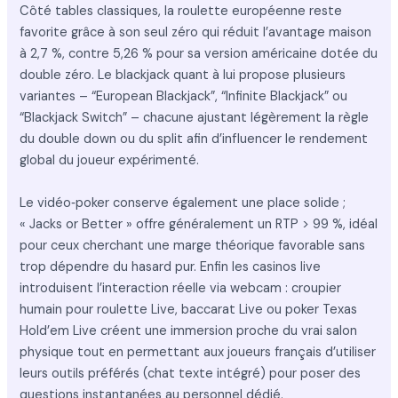
Côté tables classiques, la roulette européenne reste
favorite grâce à son seul zéro qui réduit l’avantage maison
à 2,7 %, contre 5,26 % pour sa version américaine dotée du
double zéro. Le blackjack quant à lui propose plusieurs
variantes – “European Blackjack”, “Infinite Blackjack” ou
“Blackjack Switch” – chacune ajustant légèrement la règle
du double down ou du split afin d’influencer le rendement
global du joueur expérimenté.
Le vidéo‑poker conserve également une place solide ;
« Jacks or Better » offre généralement un RTP > 99 %, idéal
pour ceux cherchant une marge théorique favorable sans
trop dépendre du hasard pur. Enfin les casinos live
introduisent l’interaction réelle via webcam : croupier
humain pour roulette Live, baccarat Live ou poker Texas
Hold’em Live créent une immersion proche du vrai salon
physique tout en permettant aux joueurs français d’utiliser
leurs outils préférés (chat texte intégré) pour poser des
questions instantanées au personnel dédié.