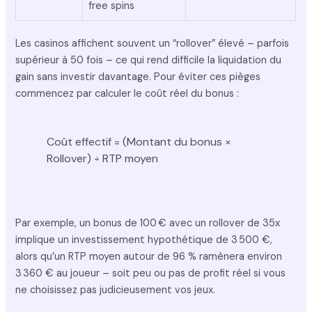
free spins
Les casinos affichent souvent un “rollover” élevé – parfois
supérieur à 50 fois – ce qui rend difficile la liquidation du
gain sans investir davantage. Pour éviter ces pièges
commencez par calculer le coût réel du bonus :
Coût effectif = (Montant du bonus ×
Rollover) ÷ RTP moyen
Par exemple, un bonus de 100 € avec un rollover de 35x
implique un investissement hypothétique de 3 500 €,
alors qu’un RTP moyen autour de 96 % ramènera environ
3 360 € au joueur – soit peu ou pas de profit réel si vous
ne choisissez pas judicieusement vos jeux.