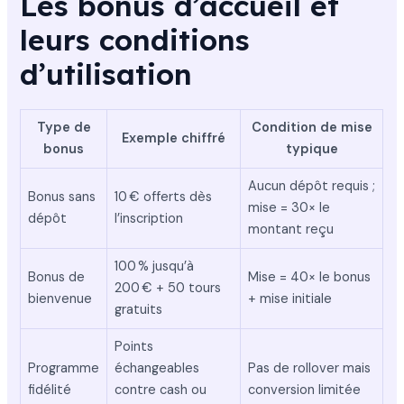
Les bonus d’accueil et
leurs conditions
d’utilisation
Type de
Condition de mise
Exemple chiffré
bonus
typique
Aucun dépôt requis ;
Bonus sans
10 € offerts dès
mise = 30× le
dépôt
l’inscription
montant reçu
100 % jusqu’à
Bonus de
Mise = 40× le bonus
200 € + 50 tours
bienvenue
+ mise initiale
gratuits
Points
Programme
échangeables
Pas de rollover mais
fidélité
contre cash ou
conversion limitée