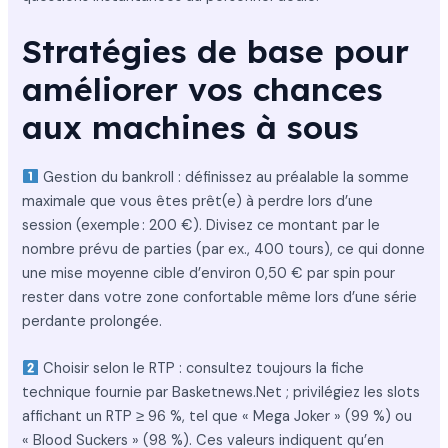
Stratégies de base pour
améliorer vos chances
aux machines à sous
Gestion du bankroll : définissez au préalable la somme
maximale que vous êtes prêt(e) à perdre lors d’une
session (exemple : 200 €). Divisez ce montant par le
nombre prévu de parties (par ex., 400 tours), ce qui donne
une mise moyenne cible d’environ 0,50 € par spin pour
rester dans votre zone confortable même lors d’une série
perdante prolongée.
Choisir selon le RTP : consultez toujours la fiche
technique fournie par Basketnews.Net ; privilégiez les slots
affichant un RTP ≥ 96 %, tel que « Mega Joker » (99 %) ou
« Blood Suckers » (98 %). Ces valeurs indiquent qu’en