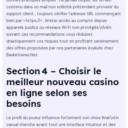
bonnes pratiques simples : ne jamais cliquer sur un lien
contenu dans un mail non sollicité prétendant provenir du
support client ; toujours vérifier l’adresse URL commençant
bien par « https://» ; limiter accès au compte depuis
appareils publics ou réseaux Wi‑Fi non protégés.\n\nEn
suivant ces recommandations vous réduisez
drastiquement vos risques tout en profitant sereinement
des offres proposées par nos partenaires évalués chez
Basketnews.Net.
Section 4 – Choisir le
meilleur nouveau casino
en ligne selon ses
besoins
Le profil du joueur influence fortement son choix final.\nUn
casual cherche avant tout une interface intuitive et des