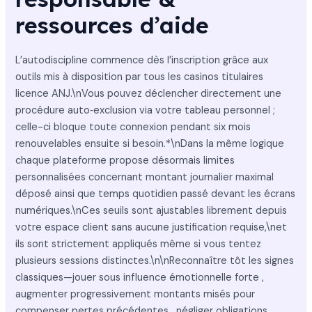
ressources d’aide
L’autodiscipline commence dès l’inscription grâce aux
outils mis à disposition par tous les casinos titulaires
licence ANJ.\nVous pouvez déclencher directement une
procédure auto‑exclusion via votre tableau personnel ;
celle-ci bloque toute connexion pendant six mois
renouvelables ensuite si besoin.*\nDans la même logique
chaque plateforme propose désormais limites
personnalisées concernant montant journalier maximal
déposé ainsi que temps quotidien passé devant les écrans
numériques.\nCes seuils sont ajustables librement depuis
votre espace client sans aucune justification requise,\net
ils sont strictement appliqués même si vous tentez
plusieurs sessions distinctes.\n\nReconnaître tôt les signes
classiques—jouer sous influence émotionnelle forte ,
augmenter progressivement montants misés pour
compenser pertes précédentes , négliger obligations