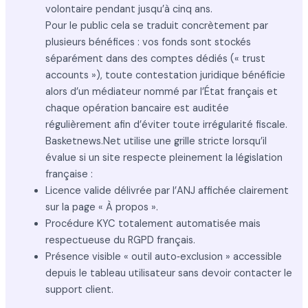
volontaire pendant jusqu’à cinq ans.
Pour le public cela se traduit concrètement par
plusieurs bénéfices : vos fonds sont stockés
séparément dans des comptes dédiés (« trust
accounts »), toute contestation juridique bénéficie
alors d’un médiateur nommé par l’État français et
chaque opération bancaire est auditée
régulièrement afin d’éviter toute irrégularité fiscale.
Basketnews.Net utilise une grille stricte lorsqu’il
évalue si un site respecte pleinement la législation
française :
Licence valide délivrée par l’ANJ affichée clairement
sur la page « À propos ».
Procédure KYC totalement automatisée mais
respectueuse du RGPD français.
Présence visible « outil auto‑exclusion » accessible
depuis le tableau utilisateur sans devoir contacter le
support client.