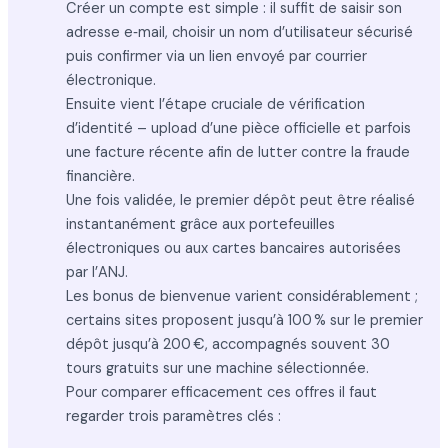
Créer un compte est simple : il suffit de saisir son
adresse e‑mail, choisir un nom d’utilisateur sécurisé
puis confirmer via un lien envoyé par courrier
électronique.
Ensuite vient l’étape cruciale de vérification
d’identité – upload d’une pièce officielle et parfois
une facture récente afin de lutter contre la fraude
financière.
Une fois validée, le premier dépôt peut être réalisé
instantanément grâce aux portefeuilles
électroniques ou aux cartes bancaires autorisées
par l’ANJ.
Les bonus de bienvenue varient considérablement ;
certains sites proposent jusqu’à 100 % sur le premier
dépôt jusqu’à 200 €, accompagnés souvent 30
tours gratuits sur une machine sélectionnée.
Pour comparer efficacement ces offres il faut
regarder trois paramètres clés :