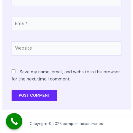
Email*
Website
Save my name, email, and website in this browser
for the next time I comment.
Copyright © 2026 eximportindiaservices.