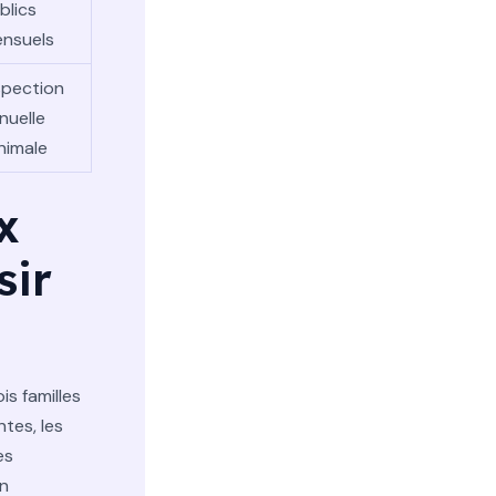
blics
nsuels
spection
nuelle
nimale
x
sir
is familles
ntes, les
es
in