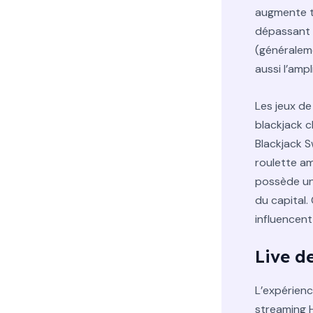
augmente t
dépassant 
(généraleme
aussi l’amp
Les jeux de
blackjack c
Blackjack S
roulette a
possède un
du capital
influencen
Live d
L’expérienc
streaming H