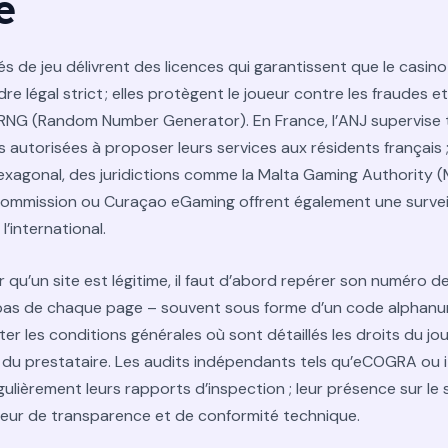
e
és de jeu délivrent des licences qui garantissent que le casin
re légal strict ; elles protègent le joueur contre les fraudes e
 RNG (Random Number Generator). En France, l’ANJ supervise 
 autorisées à proposer leurs services aux résidents français 
hexagonal, des juridictions comme la Malta Gaming Authority (
ommission ou Curaçao eGaming offrent également une survei
l’international.
er qu’un site est légitime, il faut d’abord repérer son numéro d
 bas de chaque page – souvent sous forme d’un code alphan
ter les conditions générales où sont détaillés les droits du jou
s du prestataire. Les audits indépendants tels qu’eCOGRA ou 
gulièrement leurs rapports d’inspection ; leur présence sur le 
teur de transparence et de conformité technique.