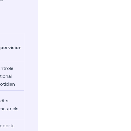
pervision
ntrôle
tional
otidien
dits
imestriels
pports