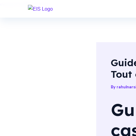
Skip
Post
eximportindiaservices.
to
navigation
content
Guid
Tout
By
rahulnar
Gu
ca