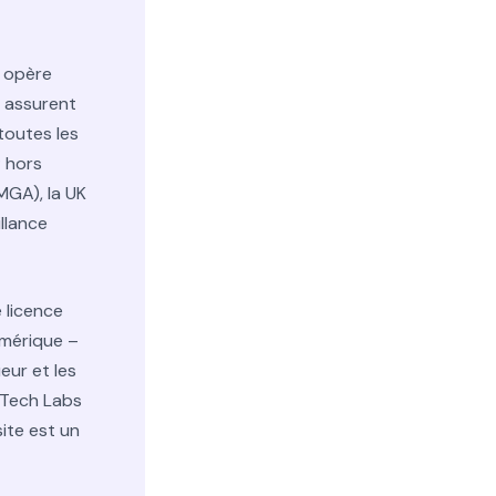
o opère
t assurent
toutes les
; hors
MGA), la UK
llance
e licence
umérique –
eur et les
iTech Labs
site est un