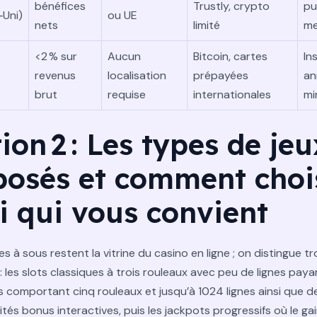
bénéfices
Trustly, crypto
pu
Uni)
ou UE
nets
limité
me
<2 % sur
Aucun
Bitcoin, cartes
In
revenus
localisation
prépayées
an
brut
requise
internationales
mi
ion 2 : Les types de jeu
posés et comment choi
i qui vous convient
s à sous restent la vitrine du casino en ligne ; on distingue tro
 : les slots classiques à trois rouleaux avec peu de lignes paya
s comportant cinq rouleaux et jusqu’à 1024 lignes ainsi que d
ités bonus interactives, puis les jackpots progressifs où le ga