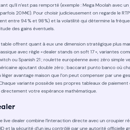
ant qu’il n’est pas remporté (exemple : Mega Moolah avec un
parfois 20 M€). Pour choisir judicieusement on regarde le RT
nt entre 94 % et 98 %) et la volatilité qui détermine la fréqu
litude des gains éventuels.
 table offrent quant à eux une dimension stratégique plus ma
lassique avec règle « dealer stands on soft 17 », variantes co
witch ou Spanish 21 ; roulette européenne avec zéro simple v
méricaine ajoutant double zéro ; baccarat punto banco où c
 léger avantage maison que l’on peut compenser par une gest
. Chaque variante possède ses propres tableaux de paiement 
t directement votre espérance mathématique.​
ealer
e live dealer combine l’interaction directe avec un croupier rée
D et la sécurité d’un jeu contrôlé par une autorité officielle 