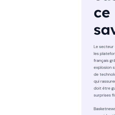
ce
sa
Le secteur 
les platefo
français gr
explosion s
de technol
qui rassuren
doit être g
surprises fi
Basketnews