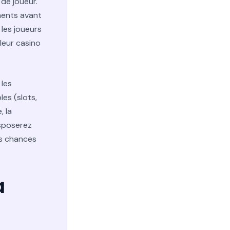
de joueur.
ements avant
les joueurs
leur casino
 les
les (slots,
, la
isposerez
os chances
a