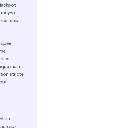
 jackpot
P moyen
ence mais
rquée :
mme
ersus
haque main
ion stricte
qui
l via
grâce aux