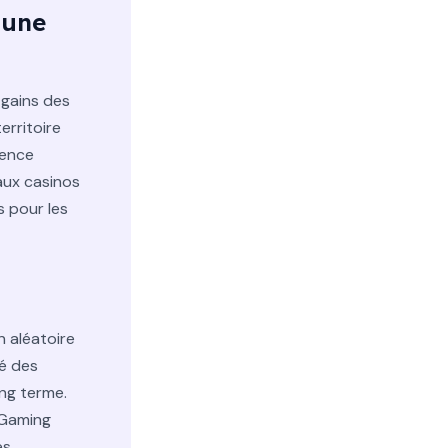
 une
 gains des
erritoire
cence
aux casinos
s pour les
n aléatoire
té des
ng terme.
u Gaming
es