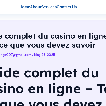
Home
About
Services
Contact Us
e complet du casino en lign
 ce que vous devez savoir
singe007@gmail.com
/
May 26, 2025
ide complet du
sino en ligne – T
 que vous devez