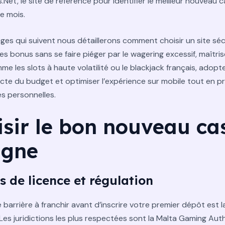
Net, le site de référence pour identifier le meilleur nouveau 
e mois.
ges qui suivent nous détaillerons comment choisir un site séc
es bonus sans se faire piéger par le wagering excessif, maîtrise
e les slots à haute volatilité ou le blackjack français, adopt
icte du budget et optimiser l’expérience sur mobile tout en 
s personnelles.
isir le bon nouveau ca
igne
s de licence et régulation
 barrière à franchir avant d’inscrire votre premier dépôt est l
Les juridictions les plus respectées sont la Malta Gaming Aut