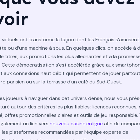
voir
 virtuels ont transformé la façon dont les Français s’amusent
tte ou d’une machine à sous. En quelques clics, on accède à 
e titres, aux promotions les plus alléchantes et à la promesse
 ! Cette démocratisation s’est accélérée grâce aux smartpho
et aux connexions haut débit qui permettent de jouer partou
ro parisien ou sur la terrasse d’un café du Sud‑Ouest.
les joueurs à naviguer dans cet univers dense, nous vous pré
turé autour des critères les plus fiables : licences reconnues,
ié, offres promotionnelles claires et outils de jeu responsable.
également un lien vers
nouveau casino en ligne
afin de compar
 les plateformes recommandées par l’équipe experte de