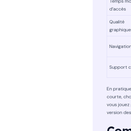
Temps mo
d’accès
Qualité
graphique
Navigatio
Support c
En pratique
courte, cho
vous jouez 
version des
Com