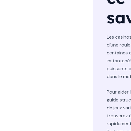
sa
Les casinos
d’une roule
centaines d
instantané
puissants 
dans le mét
Pour aider 
guide struc
de jeux var
trouverez 
rapidement