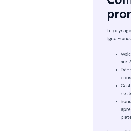
pro
Le paysage
ligne Franc
Welc
sur
S
Dépo
cons
Cash
nett
Bonu
aprè
plat