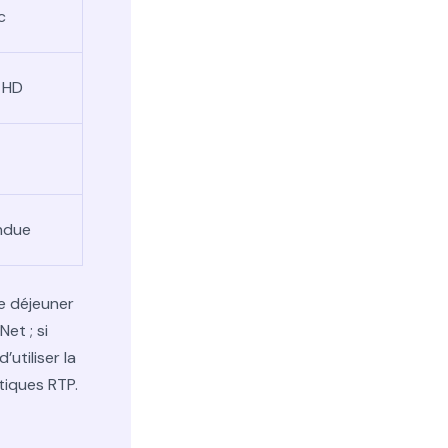
c
l HD
ndue
se déjeuner
et ; si
utiliser la
tiques RTP.