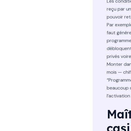
Les conditi
reçu par un
pouvoir ret
Par exemple
faut génére
programmes
débloquent
privés voir
Monter dan
mois — chif
“Programme 
beaucoup d’
l’activatio
Maît
casi