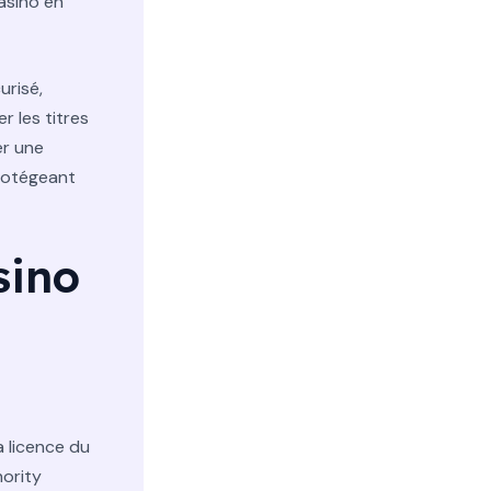
casino en
urisé,
r les titres
er une
protégeant
sino
a licence du
hority