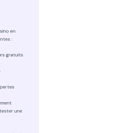
sino en
ntes :
s gratuits
s
 pertes
ement
 tester une