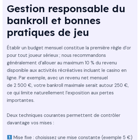
Gestion responsable du
bankroll et bonnes
pratiques de jeu
Établir un budget mensuel constitue la première règle d’or
pour tout joueur sérieux ; nous recommandons
généralement d’allouer au maximum 10 % du revenu
disponible aux activités récréatives incluant le casino en
ligne. Par exemple, avec un revenu net mensuel
de 2 500 €, votre bankroll maximale serait autour 250 €,
ce qui limite naturellement l’exposition aux pertes
importantes.
Deux techniques courantes permettent de contrôler
davantage vos mises :
Mise fixe : choisissez une mise constante (exemple 5 €)