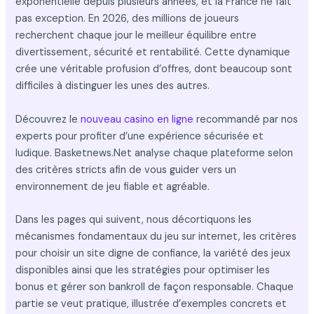
exponentielle depuis plusieurs années, et la France ne fait
pas exception. En 2026, des millions de joueurs
recherchent chaque jour le meilleur équilibre entre
divertissement, sécurité et rentabilité. Cette dynamique
crée une véritable profusion d’offres, dont beaucoup sont
difficiles à distinguer les unes des autres.
Découvrez le
nouveau casino en ligne
recommandé par nos
experts pour profiter d’une expérience sécurisée et
ludique. Basketnews.Net analyse chaque plateforme selon
des critères stricts afin de vous guider vers un
environnement de jeu fiable et agréable.
Dans les pages qui suivent, nous décortiquons les
mécanismes fondamentaux du jeu sur internet, les critères
pour choisir un site digne de confiance, la variété des jeux
disponibles ainsi que les stratégies pour optimiser les
bonus et gérer son bankroll de façon responsable. Chaque
partie se veut pratique, illustrée d’exemples concrets et