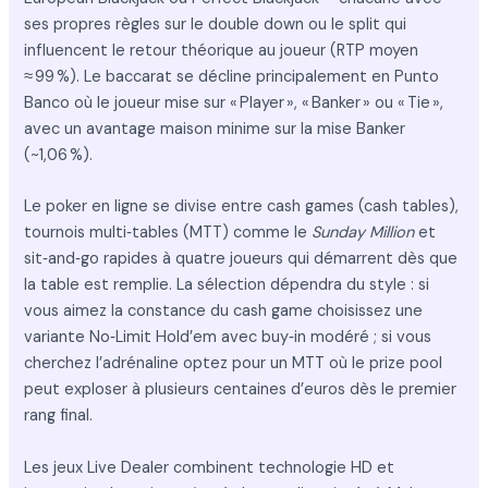
ses propres règles sur le double down ou le split qui
influencent le retour théorique au joueur (RTP moyen
≈ 99 %). Le baccarat se décline principalement en Punto
Banco où le joueur mise sur « Player », « Banker » ou « Tie »,
avec un avantage maison minime sur la mise Banker
(~1,06 %).
Le poker en ligne se divise entre cash games (cash tables),
tournois multi‑tables (MTT) comme le
Sunday Million
et
sit‑and‑go rapides à quatre joueurs qui démarrent dès que
la table est remplie. La sélection dépendra du style : si
vous aimez la constance du cash game choisissez une
variante No‑Limit Hold’em avec buy‑in modéré ; si vous
cherchez l’adrénaline optez pour un MTT où le prize pool
peut exploser à plusieurs centaines d’euros dès le premier
rang final.
Les jeux Live Dealer combinent technologie HD et