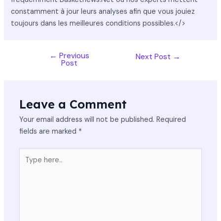
constamment à jour leurs analyses afin que vous jouiez
toujours dans les meilleures conditions possibles.</>
←
Previous
Next Post
→
Post
Leave a Comment
Your email address will not be published.
Required
fields are marked
*
Type
here..