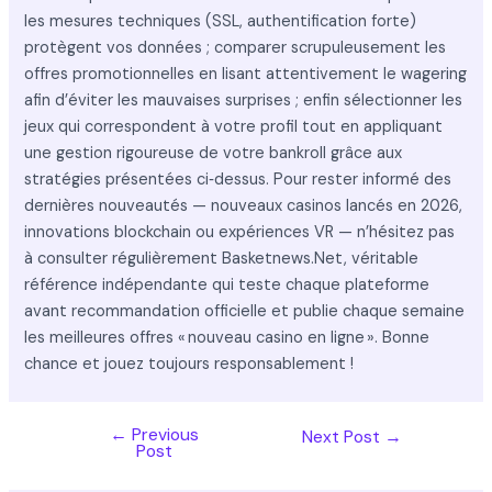
les mesures techniques (SSL, authentification forte)
protègent vos données ; comparer scrupuleusement les
offres promotionnelles en lisant attentivement le wagering
afin d’éviter les mauvaises surprises ; enfin sélectionner les
jeux qui correspondent à votre profil tout en appliquant
une gestion rigoureuse de votre bankroll grâce aux
stratégies présentées ci‑dessus. Pour rester informé des
dernières nouveautés — nouveaux casinos lancés en 2026,
innovations blockchain ou expériences VR — n’hésitez pas
à consulter régulièrement Basketnews.Net, véritable
référence indépendante qui teste chaque plateforme
avant recommandation officielle et publie chaque semaine
les meilleures offres « nouveau casino en ligne ». Bonne
chance et jouez toujours responsablement !
←
Previous
Next Post
→
Post