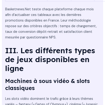
Basketnews.Net teste chaque plateforme chaque mois
afin d’actualiser ces tableaux avec les dernières
promotions disponibles en France. Leur méthodologie
repose sur des critères objectifs : temps de chargement,
taux de conversion dépôt‑retrait et satisfaction client
mesurée par questionnaire NPS.
III. Les différents types
de jeux disponibles en
ligne
Machines à sous vidéo & slots
classiques
Les slots vidéo dominent le trafic grâce à leurs thèmes
variés – fantasy (« Gates of Olympus »), cinéma (« Jurassic