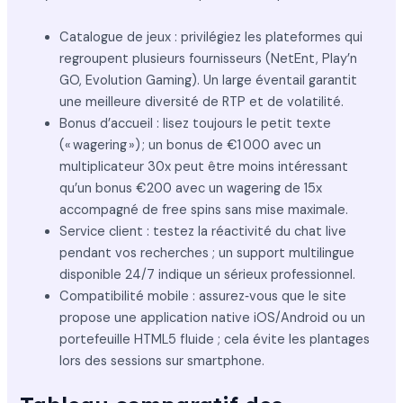
Catalogue de jeux : privilégiez les plateformes qui
regroupent plusieurs fournisseurs (NetEnt, Play’n
GO, Evolution Gaming). Un large éventail garantit
une meilleure diversité de RTP et de volatilité.
Bonus d’accueil : lisez toujours le petit texte
(« wagering ») ; un bonus de €1 000 avec un
multiplicateur 30x peut être moins intéressant
qu’un bonus €200 avec un wagering de 15x
accompagné de free spins sans mise maximale.
Service client : testez la réactivité du chat live
pendant vos recherches ; un support multilingue
disponible 24/7 indique un sérieux professionnel.
Compatibilité mobile : assurez‑vous que le site
propose une application native iOS/Android ou un
portefeuille HTML5 fluide ; cela évite les plantages
lors des sessions sur smartphone.