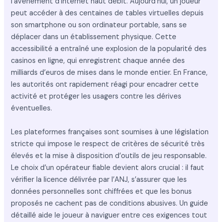
l’avènement d’Internet haut débit. Aujourd’hui, un joueur
peut accéder à des centaines de tables virtuelles depuis
son smartphone ou son ordinateur portable, sans se
déplacer dans un établissement physique. Cette
accessibilité a entraîné une explosion de la popularité des
casinos en ligne, qui enregistrent chaque année des
milliards d’euros de mises dans le monde entier. En France,
les autorités ont rapidement réagi pour encadrer cette
activité et protéger les usagers contre les dérives
éventuelles.
Les plateformes françaises sont soumises à une législation
stricte qui impose le respect de critères de sécurité très
élevés et la mise à disposition d’outils de jeu responsable.
Le choix d’un opérateur fiable devient alors crucial : il faut
vérifier la licence délivrée par l’ANJ, s’assurer que les
données personnelles sont chiffrées et que les bonus
proposés ne cachent pas de conditions abusives. Un guide
détaillé aide le joueur à naviguer entre ces exigences tout