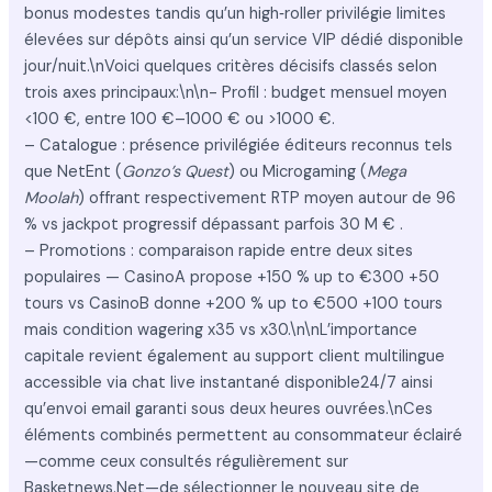
bonus modestes tandis qu’un high‑roller privilégie limites
élevées sur dépôts ainsi qu’un service VIP dédié disponible
jour/nuit.\nVoici quelques critères décisifs classés selon
trois axes principaux:\n\n- Profil : budget mensuel moyen
<100 €, entre 100 €–1000 € ou >1000 €.
– Catalogue : présence privilégiée éditeurs reconnus tels
que NetEnt (
Gonzo’s Quest
) ou Microgaming (
Mega
Moolah
) offrant respectivement RTP moyen autour de 96
% vs jackpot progressif dépassant parfois 30 M € .
– Promotions : comparaison rapide entre deux sites
populaires — CasinoA propose +150 % up to €300 +50
tours vs CasinoB donne +200 % up to €500 +100 tours
mais condition wagering x35 vs x30.\n\nL’importance
capitale revient également au support client multilingue
accessible via chat live instantané disponible24/7 ainsi
qu’envoi email garanti sous deux heures ouvrées.\nCes
éléments combinés permettent au consommateur éclairé
—comme ceux consultés régulièrement sur
Basketnews.Net—de sélectionner le nouveau site de