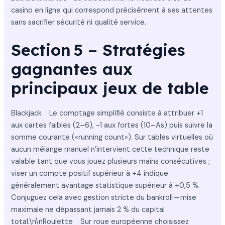
casino en ligne qui correspond précisément à ses attentes
sans sacrifier sécurité ni qualité service.
Section 5 – Stratégies
gagnantes aux
principaux jeux de table
Blackjack Le comptage simplifié consiste à attribuer +1
aux cartes faibles (2–6), -1 aux fortes (10–As) puis suivre la
somme courante («​running count​»). Sur tables virtuelles où
aucun mélange manuel n’intervient cette technique reste
valable tant que vous jouez plusieurs mains consécutives ;
viser un compte positif supérieur à +4 indique
généralement avantage statistique supérieur à +0,5 %.
Conjuguez cela avec gestion stricte du bankroll — mise
maximale ne dépassant jamais 2 % du capital
total.\n\nRoulette Sur roue européenne choisissez