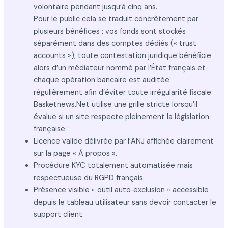
volontaire pendant jusqu’à cinq ans.
Pour le public cela se traduit concrètement par
plusieurs bénéfices : vos fonds sont stockés
séparément dans des comptes dédiés (« trust
accounts »), toute contestation juridique bénéficie
alors d’un médiateur nommé par l’État français et
chaque opération bancaire est auditée
régulièrement afin d’éviter toute irrégularité fiscale.
Basketnews.Net utilise une grille stricte lorsqu’il
évalue si un site respecte pleinement la législation
française :
Licence valide délivrée par l’ANJ affichée clairement
sur la page « À propos ».
Procédure KYC totalement automatisée mais
respectueuse du RGPD français.
Présence visible « outil auto‑exclusion » accessible
depuis le tableau utilisateur sans devoir contacter le
support client.