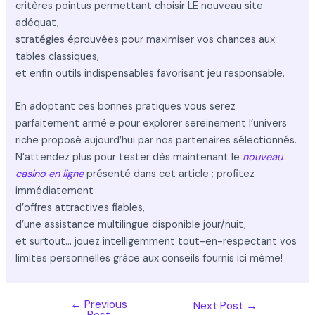
critères pointus permettant choisir LE nouveau site
adéquat,
stratégies éprouvées pour maximiser vos chances aux
tables classiques,
et enfin outils indispensables favorisant jeu responsable.​
En adoptant ces bonnes pratiques vous serez
parfaitement armé·e pour explorer sereinement l’univers
riche proposé aujourd’hui par nos partenaires sélectionnés.
N’attendez plus pour tester dès maintenant le
nouveau
casino en ligne
présenté dans cet article ; profitez
immédiatement
d’offres attractives fiables,
d’une assistance multilingue disponible jour/nuit,
et surtout… jouez intelligemment tout-en-respectant vos
limites personnelles grâce aux conseils fournis ici même!
←
Previous
Next Post
→
Post