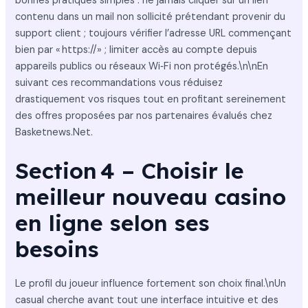
bonnes pratiques simples : ne jamais cliquer sur un lien
contenu dans un mail non sollicité prétendant provenir du
support client ; toujours vérifier l’adresse URL commençant
bien par « https://» ; limiter accès au compte depuis
appareils publics ou réseaux Wi‑Fi non protégés.\n\nEn
suivant ces recommandations vous réduisez
drastiquement vos risques tout en profitant sereinement
des offres proposées par nos partenaires évalués chez
Basketnews.Net.
Section 4 – Choisir le
meilleur nouveau casino
en ligne selon ses
besoins
Le profil du joueur influence fortement son choix final.\nUn
casual cherche avant tout une interface intuitive et des