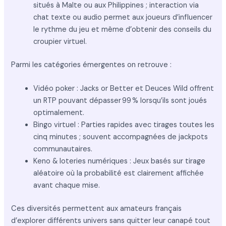
situés à Malte ou aux Philippines ; interaction via
chat texte ou audio permet aux joueurs d’influencer
le rythme du jeu et même d’obtenir des conseils du
croupier virtuel.
Parmi les catégories émergentes on retrouve :
Vidéo poker : Jacks or Better et Deuces Wild offrent
un RTP pouvant dépasser 99 % lorsqu’ils sont joués
optimalement.
Bingo virtuel : Parties rapides avec tirages toutes les
cinq minutes ; souvent accompagnées de jackpots
communautaires.
Keno & loteries numériques : Jeux basés sur tirage
aléatoire où la probabilité est clairement affichée
avant chaque mise.
Ces diversités permettent aux amateurs français
d’explorer différents univers sans quitter leur canapé tout