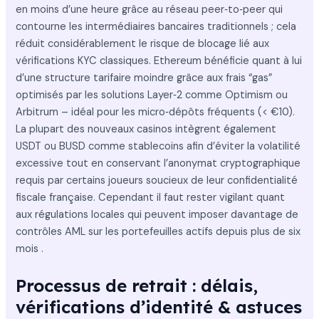
en moins d’une heure grâce au réseau peer‑to‑peer qui
contourne les intermédiaires bancaires traditionnels ; cela
réduit considérablement le risque de blocage lié aux
vérifications KYC classiques. Ethereum bénéficie quant à lui
d’une structure tarifaire moindre grâce aux frais “gas”
optimisés par les solutions Layer‑2 comme Optimism ou
Arbitrum – idéal pour les micro‑dépôts fréquents (< €10).
La plupart des nouveaux casinos intègrent également
USDT ou BUSD comme stablecoins afin d’éviter la volatilité
excessive tout en conservant l’anonymat cryptographique
requis par certains joueurs soucieux de leur confidentialité
fiscale française. Cependant il faut rester vigilant quant
aux régulations locales qui peuvent imposer davantage de
contrôles AML sur les portefeuilles actifs depuis plus de six
mois .
Processus de retrait : délais,
vérifications d’identité & astuces