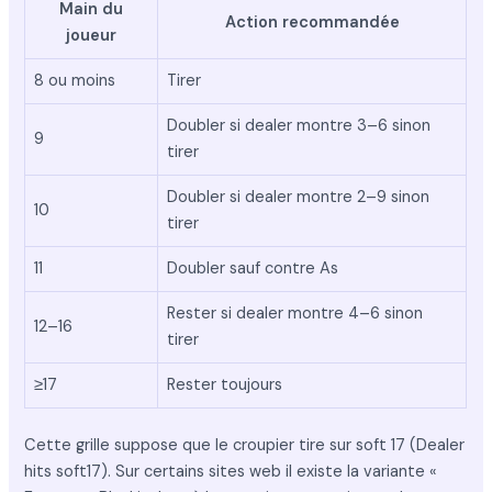
Main du
Action recommandée
joueur
8 ou moins
Tirer
Doubler si dealer montre 3–6 sinon
9
tirer
Doubler si dealer montre 2–9 sinon
10
tirer
11
Doubler sauf contre As
Rester si dealer montre 4–6 sinon
12–16
tirer
≥17
Rester toujours
Cette grille suppose que le croupier tire sur soft 17 (Dealer
hits soft17). Sur certains sites web il existe la variante «