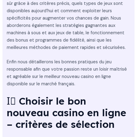
sûr grâce à des critères précis, quels types de jeux sont
disponibles aujourd’hui et comment exploiter leurs
spécificités pour augmenter vos chances de gain. Nous
aborderons également les stratégies gagnantes aux
machines à sous et aux jeux de table, le fonctionnement
des bonus et programmes de fidélité, ainsi que les
meilleures méthodes de paiement rapides et sécurisées.
Enfin nous détaillerons les bonnes pratiques du jeu
responsable afin que votre passion reste un loisir maîtrisé
et agréable sur le meilleur nouveau casino en ligne
disponible sur le marché français.
I️⃣ Choisir le bon
nouveau casino en ligne
– critères de sélection