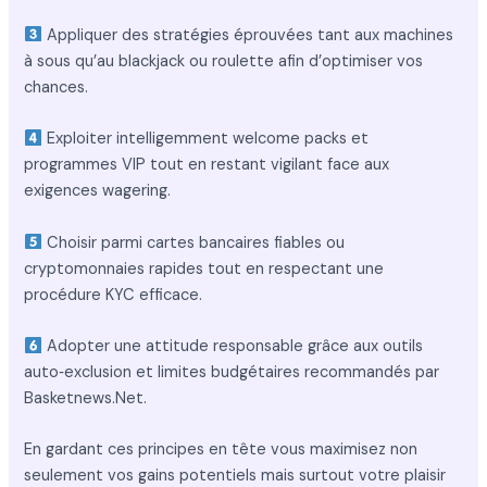
Appliquer des stratégies éprouvées tant aux machines
à sous qu’au blackjack ou roulette afin d’optimiser vos
chances.
Exploiter intelligemment welcome packs et
programmes VIP tout en restant vigilant face aux
exigences wagering.
Choisir parmi cartes bancaires fiables ou
cryptomonnaies rapides tout en respectant une
procédure KYC efficace.
Adopter une attitude responsable grâce aux outils
auto‑exclusion et limites budgétaires recommandés par
Basketnews.Net.
En gardant ces principes en tête vous maximisez non
seulement vos gains potentiels mais surtout votre plaisir