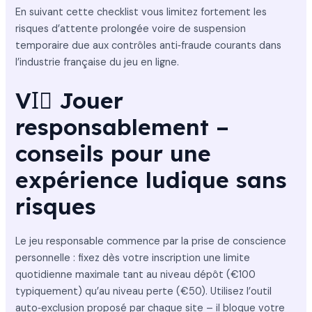
En suivant cette checklist vous limitez fortement les
risques d’attente prolongée voire de suspension
temporaire due aux contrôles anti‑fraude courants dans
l’industrie française du jeu en ligne.
VI️⃣ Jouer
responsablement –
conseils pour une
expérience ludique sans
risques
Le jeu responsable commence par la prise de conscience
personnelle : fixez dès votre inscription une limite
quotidienne maximale tant au niveau dépôt (€100
typiquement) qu’au niveau perte (€50). Utilisez l’outil
auto‑exclusion proposé par chaque site – il bloque votre