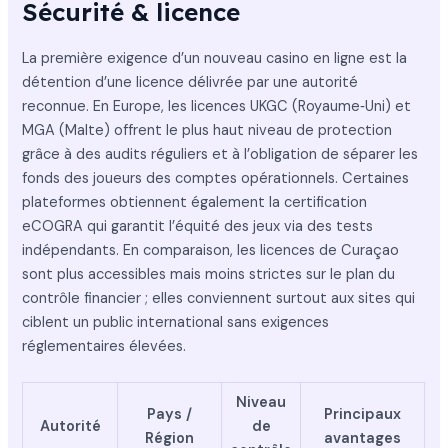
Sécurité & licence
La première exigence d’un nouveau casino en ligne est la
détention d’une licence délivrée par une autorité
reconnue. En Europe, les licences UKGC (Royaume‑Uni) et
MGA (Malte) offrent le plus haut niveau de protection
grâce à des audits réguliers et à l’obligation de séparer les
fonds des joueurs des comptes opérationnels. Certaines
plateformes obtiennent également la certification
eCOGRA qui garantit l’équité des jeux via des tests
indépendants. En comparaison, les licences de Curaçao
sont plus accessibles mais moins strictes sur le plan du
contrôle financier ; elles conviennent surtout aux sites qui
ciblent un public international sans exigences
réglementaires élevées.
Niveau
Pays /
Principaux
Autorité
de
Région
avantages