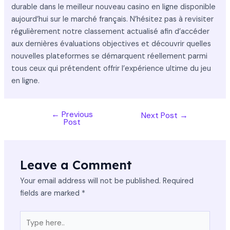
durable dans le meilleur nouveau casino en ligne disponible
aujourd’hui sur le marché français. N’hésitez pas à revisiter
régulièrement notre classement actualisé afin d’accéder
aux dernières évaluations objectives et découvrir quelles
nouvelles plateformes se démarquent réellement parmi
tous ceux qui prétendent offrir l’expérience ultime du jeu
en ligne.
←
Previous
Next Post
→
Post
Leave a Comment
Your email address will not be published.
Required
fields are marked
*
Type
here..