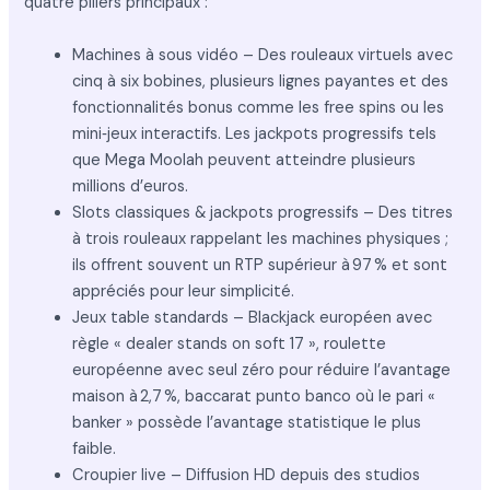
quatre piliers principaux :
Machines à sous vidéo – Des rouleaux virtuels avec
cinq à six bobines, plusieurs lignes payantes et des
fonctionnalités bonus comme les free spins ou les
mini‑jeux interactifs. Les jackpots progressifs tels
que Mega Moolah peuvent atteindre plusieurs
millions d’euros.
Slots classiques & jackpots progressifs – Des titres
à trois rouleaux rappelant les machines physiques ;
ils offrent souvent un RTP supérieur à 97 % et sont
appréciés pour leur simplicité.
Jeux table standards – Blackjack européen avec
règle « dealer stands on soft 17 », roulette
européenne avec seul zéro pour réduire l’avantage
maison à 2,7 %, baccarat punto banco où le pari «
banker » possède l’avantage statistique le plus
faible.
Croupier live – Diffusion HD depuis des studios