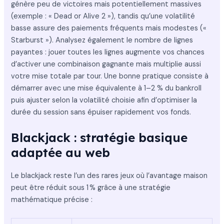
génère peu de victoires mais potentiellement massives
(exemple : « Dead or Alive 2 »), tandis qu’une volatilité
basse assure des paiements fréquents mais modestes («
Starburst »). Analysez également le nombre de lignes
payantes : jouer toutes les lignes augmente vos chances
d’activer une combinaison gagnante mais multiplie aussi
votre mise totale par tour. Une bonne pratique consiste à
démarrer avec une mise équivalente à 1–2 % du bankroll
puis ajuster selon la volatilité choisie afin d’optimiser la
durée du session sans épuiser rapidement vos fonds.
Blackjack : stratégie basique
adaptée au web
Le blackjack reste l’un des rares jeux où l’avantage maison
peut être réduit sous 1 % grâce à une stratégie
mathématique précise :