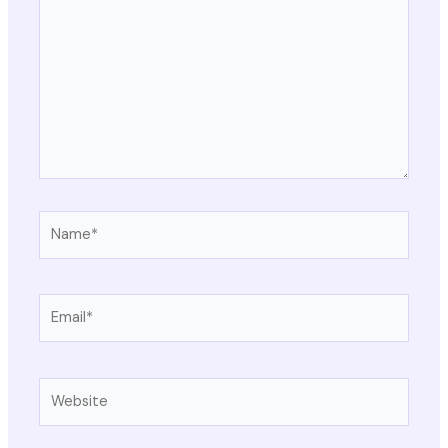
Name*
Email*
Website