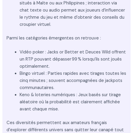
situés à Malte ou aux Philippines ; interaction via
chat texte ou audio permet aux joueurs d’influencer
le rythme du jeu et même d’obtenir des conseils du
croupier virtuel.
Parmi les catégories émergentes on retrouve :
Vidéo poker : Jacks or Better et Deuces Wild offrent
un RTP pouvant dépasser 99 % lorsqu’ils sont joués
optimalement.
Bingo virtuel : Parties rapides avec tirages toutes les
cinq minutes ; souvent accompagnées de jackpots
communautaires.
Keno & loteries numériques : Jeux basés sur tirage
aléatoire où la probabilité est clairement affichée
avant chaque mise.
Ces diversités permettent aux amateurs français
d’explorer différents univers sans quitter leur canapé tout