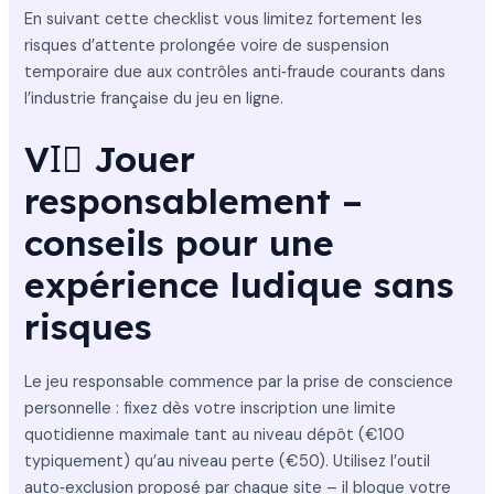
En suivant cette checklist vous limitez fortement les
risques d’attente prolongée voire de suspension
temporaire due aux contrôles anti‑fraude courants dans
l’industrie française du jeu en ligne.
VI️⃣ Jouer
responsablement –
conseils pour une
expérience ludique sans
risques
Le jeu responsable commence par la prise de conscience
personnelle : fixez dès votre inscription une limite
quotidienne maximale tant au niveau dépôt (€100
typiquement) qu’au niveau perte (€50). Utilisez l’outil
auto‑exclusion proposé par chaque site – il bloque votre