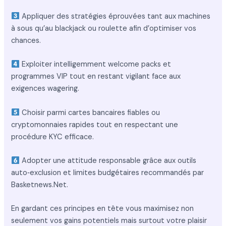
Appliquer des stratégies éprouvées tant aux machines
à sous qu’au blackjack ou roulette afin d’optimiser vos
chances.
Exploiter intelligemment welcome packs et
programmes VIP tout en restant vigilant face aux
exigences wagering.
Choisir parmi cartes bancaires fiables ou
cryptomonnaies rapides tout en respectant une
procédure KYC efficace.
Adopter une attitude responsable grâce aux outils
auto‑exclusion et limites budgétaires recommandés par
Basketnews.Net.
En gardant ces principes en tête vous maximisez non
seulement vos gains potentiels mais surtout votre plaisir