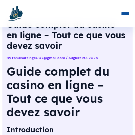
Skip
Post
to
navigation
content
Guide complet du casino
en ligne – Tout ce que vous
devez savoir
By
rahulnarsinge007@gmail.com
/
August 20, 2025
Guide complet du
casino en ligne –
Tout ce que vous
devez savoir
Introduction