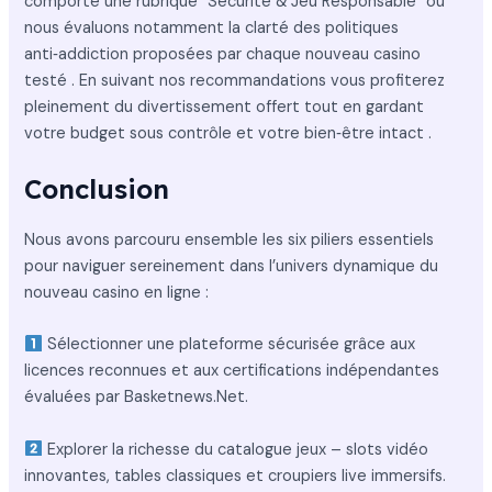
comporte une rubrique “Sécurité & Jeu Responsable” où
nous évaluons notamment la clarté des politiques
anti‑addiction proposées par chaque nouveau casino
testé . En suivant nos recommandations vous profiterez
pleinement du divertissement offert tout en gardant
votre budget sous contrôle et votre bien‑être intact .
Conclusion
Nous avons parcouru ensemble les six piliers essentiels
pour naviguer sereinement dans l’univers dynamique du
nouveau casino en ligne :
Sélectionner une plateforme sécurisée grâce aux
licences reconnues et aux certifications indépendantes
évaluées par Basketnews.Net.
Explorer la richesse du catalogue jeux – slots vidéo
innovantes, tables classiques et croupiers live immersifs.