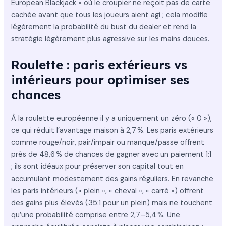
European Blackjack » où le croupier ne reçoit pas de carte
cachée avant que tous les joueurs aient agi ; cela modifie
légèrement la probabilité du bust du dealer et rend la
stratégie légèrement plus agressive sur les mains douces.
Roulette : paris extérieurs vs
intérieurs pour optimiser ses
chances
À la roulette européenne il y a uniquement un zéro (« 0 »),
ce qui réduit l’avantage maison à 2,7 %. Les paris extérieurs
comme rouge/noir, pair/impair ou manque/passe offrent
près de 48,6 % de chances de gagner avec un paiement 1:1
; ils sont idéaux pour préserver son capital tout en
accumulant modestement des gains réguliers. En revanche
les paris intérieurs (« plein », « cheval », « carré ») offrent
des gains plus élevés (35:1 pour un plein) mais ne touchent
qu’une probabilité comprise entre 2,7–5,4 %. Une