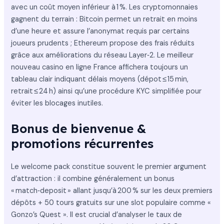
avec un coût moyen inférieur à 1 %. Les cryptomonnaies
gagnent du terrain : Bitcoin permet un retrait en moins
d’une heure et assure l’anonymat requis par certains
joueurs prudents ; Ethereum propose des frais réduits
grâce aux améliorations du réseau Layer‑2. Le meilleur
nouveau casino en ligne France affichera toujours un
tableau clair indiquant délais moyens (dépot ≤ 15 min,
retrait ≤ 24 h) ainsi qu’une procédure KYC simplifiée pour
éviter les blocages inutiles.
Bonus de bienvenue &
promotions récurrentes
Le welcome pack constitue souvent le premier argument
d’attraction : il combine généralement un bonus
« match‑deposit » allant jusqu’à 200 % sur les deux premiers
dépôts + 50 tours gratuits sur une slot populaire comme «
Gonzo’s Quest ». Il est crucial d’analyser le taux de