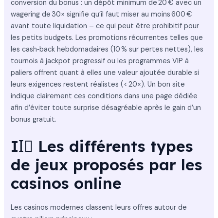
conversion du bonus : un dépôt minimum de 20 € avec un
wagering de 30× signifie qu’il faut miser au moins 600 €
avant toute liquidation – ce qui peut être prohibitif pour
les petits budgets. Les promotions récurrentes telles que
les cash‑back hebdomadaires (10 % sur pertes nettes), les
tournois à jackpot progressif ou les programmes VIP à
paliers offrent quant à elles une valeur ajoutée durable si
leurs exigences restent réalistes (< 20×). Un bon site
indique clairement ces conditions dans une page dédiée
afin d’éviter toute surprise désagréable après le gain d’un
bonus gratuit.
II️⃣ Les différents types
de jeux proposés par les
casinos online
Les casinos modernes classent leurs offres autour de