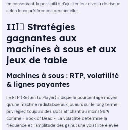
en conservant la possibilité d’ajuster leur niveau de risque
selon leurs préférences personnelles.
III️⃣ Stratégies
gagnantes aux
machines à sous et aux
jeux de table
Machines à sous : RTP, volatilité
& lignes payantes
Le RTP (Return to Player) indique le pourcentage moyen
qu’une machine redistribue aux joueurs sur le long terme ;
privilégiez toujours des slots affichant au moins 96 %
comme « Book of Dead ». La volatilité détermine la
fréquence et l’amplitude des gains : une volatilité élevée