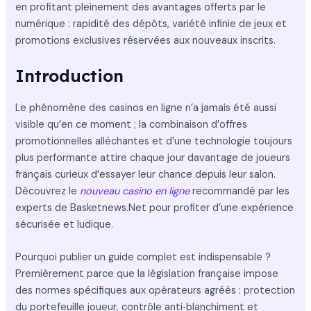
en profitant pleinement des avantages offerts par le
numérique : rapidité des dépôts, variété infinie de jeux et
promotions exclusives réservées aux nouveaux inscrits.
Introduction
Le phénomène des casinos en ligne n’a jamais été aussi
visible qu’en ce moment ; la combinaison d’offres
promotionnelles alléchantes et d’une technologie toujours
plus performante attire chaque jour davantage de joueurs
français curieux d’essayer leur chance depuis leur salon.
Découvrez le
nouveau casino en ligne
recommandé par les
experts de Basketnews.Net pour profiter d’une expérience
sécurisée et ludique.
Pourquoi publier un guide complet est indispensable ?
Premièrement parce que la législation française impose
des normes spécifiques aux opérateurs agréés : protection
du portefeuille joueur, contrôle anti‑blanchiment et