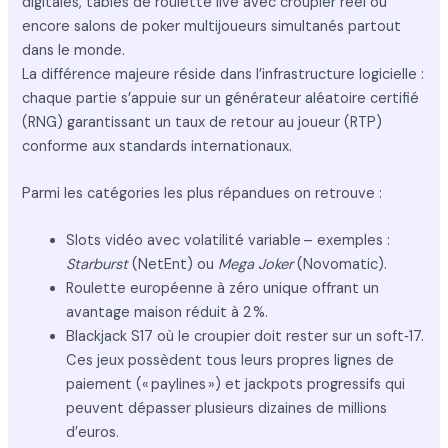
digitales, tables de roulette live avec croupier réel ou
encore salons de poker multijoueurs simultanés partout
dans le monde.
La différence majeure réside dans l’infrastructure logicielle :
chaque partie s’appuie sur un générateur aléatoire certifié
(RNG) garantissant un taux de retour au joueur (RTP)
conforme aux standards internationaux.
Parmi les catégories les plus répandues on retrouve :
Slots vidéo avec volatilité variable – exemples :
Starburst
(NetEnt) ou
Mega Joker
(Novomatic).
Roulette européenne à zéro unique offrant un
avantage maison réduit à 2 %.
Blackjack S17 où le croupier doit rester sur un soft‑17.
Ces jeux possèdent tous leurs propres lignes de
paiement (« paylines ») et jackpots progressifs qui
peuvent dépasser plusieurs dizaines de millions
d’euros.