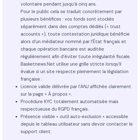
volontaire pendant jusqu’à cinq ans.
Pour le public cela se traduit concrètement par
plusieurs bénéfices : vos fonds sont stockés
séparément dans des comptes dédiés (« trust
accounts »), toute contestation juridique bénéficie
alors d’un médiateur nommé par l’État français et
chaque opération bancaire est auditée
régulièrement afin d’éviter toute irrégularité fiscale.
Basketnews.Net utilise une grille stricte lorsqu’il
évalue si un site respecte pleinement la législation
française :
Licence valide délivrée par l’ANJ affichée clairement
sur la page « À propos ».
Procédure KYC totalement automatisée mais
respectueuse du RGPD français.
Présence visible « outil auto‑exclusion » accessible
depuis le tableau utilisateur sans devoir contacter le
support client.