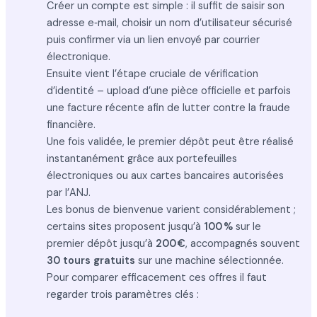
Créer un compte est simple : il suffit de saisir son
adresse e‑mail, choisir un nom d’utilisateur sécurisé
puis confirmer via un lien envoyé par courrier
électronique.
Ensuite vient l’étape cruciale de vérification
d’identité – upload d’une pièce officielle et parfois
une facture récente afin de lutter contre la fraude
financière.
Une fois validée, le premier dépôt peut être réalisé
instantanément grâce aux portefeuilles
électroniques ou aux cartes bancaires autorisées
par l’ANJ.
Les bonus de bienvenue varient considérablement ;
certains sites proposent jusqu’à
100 %
sur le
premier dépôt jusqu’à
200 €
, accompagnés souvent
30 tours gratuits
sur une machine sélectionnée.
Pour comparer efficacement ces offres il faut
regarder trois paramètres clés :