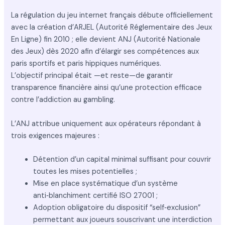
La régulation du jeu internet français débute officiellement
avec la création d’ARJEL (Autorité Réglementaire des Jeux
En Ligne) fin 2010 ; elle devient ANJ (Autorité Nationale
des Jeux) dès 2020 afin d’élargir ses compétences aux
paris sportifs et paris hippiques numériques.
L’objectif principal était —et reste—de garantir
transparence financière ainsi qu’une protection efficace
contre l’addiction au gambling.
L’ANJ attribue uniquement aux opérateurs répondant à
trois exigences majeures :
Détention d’un capital minimal suffisant pour couvrir
toutes les mises potentielles ;
Mise en place systématique d’un système
anti‑blanchiment certifié ISO 27001 ;
Adoption obligatoire du dispositif “self‑exclusion”
permettant aux joueurs souscrivant une interdiction