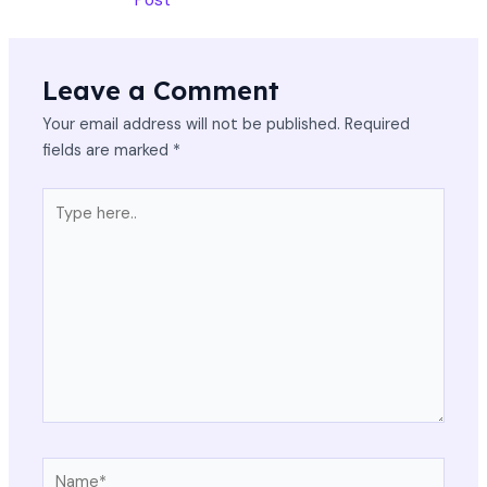
Leave a Comment
Your email address will not be published.
Required
fields are marked
*
Type
here..
Name*