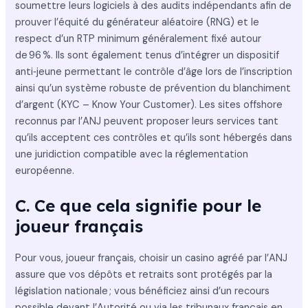
soumettre leurs logiciels à des audits indépendants afin de
prouver l’équité du générateur aléatoire (RNG) et le
respect d’un RTP minimum généralement fixé autour
de 96 %. Ils sont également tenus d’intégrer un dispositif
anti‑jeune permettant le contrôle d’âge lors de l’inscription
ainsi qu’un système robuste de prévention du blanchiment
d’argent (KYC – Know Your Customer). Les sites offshore
reconnus par l’ANJ peuvent proposer leurs services tant
qu’ils acceptent ces contrôles et qu’ils sont hébergés dans
une juridiction compatible avec la réglementation
européenne.
C. Ce que cela signifie pour le
joueur français
Pour vous, joueur français, choisir un casino agréé par l’ANJ
assure que vos dépôts et retraits sont protégés par la
législation nationale ; vous bénéficiez ainsi d’un recours
possible devant l’Autorité ou via les tribunaux français en