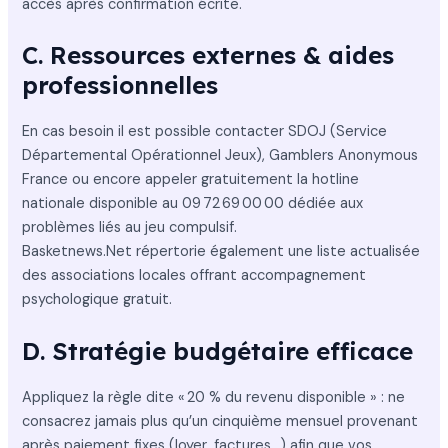
accès après confirmation écrite.
C.​ Ressources externes & aides
professionnelles
En cas besoin il est possible contacter SDOJ (Service
Départemental Opérationnel Jeux), Gamblers Anonymous
France ou encore appeler gratuitement la hotline
nationale disponible au 09 72 69 00 00 dédiée aux
problèmes liés au jeu compulsif.
Basketnews.Net répertorie également une liste actualisée
des associations locales offrant accompagnement
psychologique gratuit.
D.​ Stratégie budgétaire efficace
Appliquez la règle dite « 20 % du revenu disponible » : ne
consacrez jamais plus qu’un cinquième mensuel provenant
après paiement fixes (loyer, factures…) afin que vos