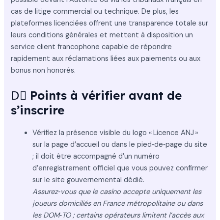
cas de litige commercial ou technique. De plus, les
plateformes licenciées offrent une transparence totale sur
leurs conditions générales et mettent à disposition un
service client francophone capable de répondre
rapidement aux réclamations liées aux paiements ou aux
bonus non honorés.
D️⃣ Points à vérifier avant de
s’inscrire
Vérifiez la présence visible du logo « Licence ANJ »
sur la page d’accueil ou dans le pied‑de‑page du site
; il doit être accompagné d’un numéro
d’enregistrement officiel que vous pouvez confirmer
sur le site gouvernemental dédié.
Assurez‑vous que le casino accepte uniquement les
joueurs domiciliés en France métropolitaine ou dans
les DOM‑TO ; certains opérateurs limitent l’accès aux