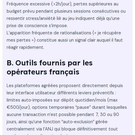
Fréquence excessive (>2h/jour), pertes supérieures au
budget prévu pendant plusieurs sessions consécutives ou
ressentir stress/anxiété lié au jeu indiquent déjà qu’une
prise de conscience s’impose.
L’apparition fréquente de rationalisations (« je récupère
mes pertes ») constitue aussi un signal clair auquel il faut
réagir rapidement.
B. Outils fournis par les
opérateurs français
Les plateformes agréées proposent directement depuis
leur interface utilisateur différents leviers préventifs :
limites auto‑imposées sur dépôt quotidien/mois (max
€500/jour), options temporaires “pause” durant lesquelles
aucune transaction n’est possible pendant 7, 30 ou 90
jours, ainsi qu’une fonction “auto‑exclusion” gérée
centralement via l’ANJ qui bloque définitivement tout