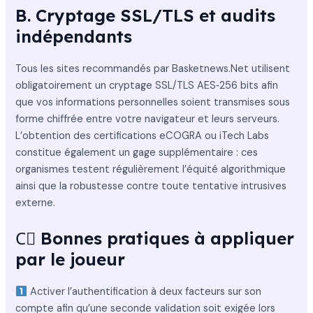
B. Cryptage SSL/TLS et audits
indépendants
Tous les sites recommandés par Basketnews.Net utilisent
obligatoirement un cryptage SSL/TLS AES‑256 bits afin
que vos informations personnelles soient transmises sous
forme chiffrée entre votre navigateur et leurs serveurs.
L’obtention des certifications eCOGRA ou iTech Labs
constitue également un gage supplémentaire : ces
organismes testent régulièrement l’équité algorithmique
ainsi que la robustesse contre toute tentative intrusives
externe.
C️⃣ Bonnes pratiques à appliquer
par le joueur
Activer l’authentification à deux facteurs sur son
compte afin qu’une seconde validation soit exigée lors