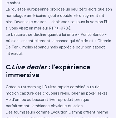
le sabot.
La roulette européenne propose un seul zéro alors que son
homologue américaine ajoute double zéro augmentant
ainsi l’avantage maison – choisissez toujours la version EU
si vous visez un meilleur RTP (~97%).
Le baccarat se décline quant à lui entre « Punto Banco »
où c’est essentiellement la chance qui décide et « Chemin
De Fer », moins répandu mais apprécié pour son aspect
interactif.
C.
Live dealer
: l’expérience
immersive
Grâce au streaming HD ultra‑rapide combiné au suivi
motion capture des croupiers réels, jouer au poker Texas
Hold’em ou au baccarat live reproduit presque
parfaitement l’ambiance physique du salon.
Des fournisseurs comme Evolution Gaming offrent même