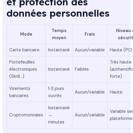
et protection des
données personnelles
Temps
Niveau 
Mode
Frais
moyen
sécuri
Carte bancaire
Instantané
Aucun/variable
Haute (PCI
Portefeuilles
Très haute
électroniques
Instantané
Faibles
(authentifi
(Skrill…)
forte)
Virements
1‑3 jours
Aucun/variable
Haute
bancaires
ouvrés
Instantané
Variable sel
Cryptomonnaies
→
Aucun/variable
plateforme
minutes