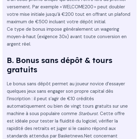
versement. Par exemple « WELCOME200 » peut doubler
votre mise initiale jusqu’à €200 tout en offrant un plafond
maximum de €500 incluant votre dépôt initial.
Ce type de bonus impose généralement un wagering
moyen‑à‑haut (exigence 30x) avant toute conversion en
argent réel.
B. Bonus sans dépôt & tours
gratuits
Le bonus sans dépôt permet au joueur novice d’essayer
quelques jeux sans engager son propre capital dès
l’inscription : il peut s’agir de €10 crédités
automatiquement ou bien de vingt tours gratuits sur une
machine à sous populaire comme
Starburst
. Cette offre
est idéale pour tester la fluidité du logiciel, vérifier la
rapidité des retraits et juger si le casino répond aux
standards attendus par Basketnews.Net concernant