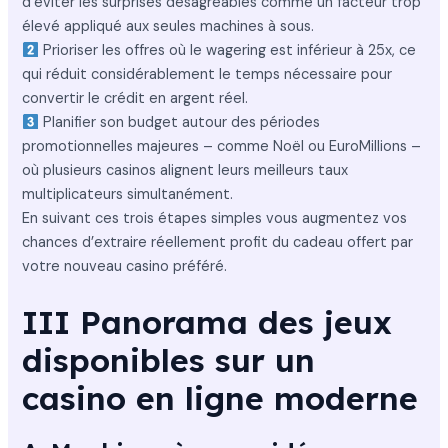
d’éviter les surprises désagréables comme un facteur trop
élevé appliqué aux seules machines à sous.
Prioriser les offres où le wagering est inférieur à 25x, ce
qui réduit considérablement le temps nécessaire pour
convertir le crédit en argent réel.
Planifier son budget autour des périodes
promotionnelles majeures – comme Noël ou EuroMillions –
où plusieurs casinos alignent leurs meilleurs taux
multiplicateurs simultanément.
En suivant ces trois étapes simples vous augmentez vos
chances d’extraire réellement profit du cadeau offert par
votre nouveau casino préféré.
III Panorama des jeux
disponibles sur un
casino en ligne moderne