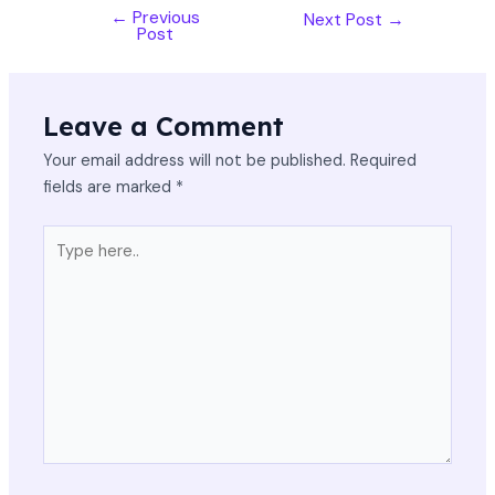
←
Previous
Next Post
→
Post
Leave a Comment
Your email address will not be published.
Required
fields are marked
*
Type
here..