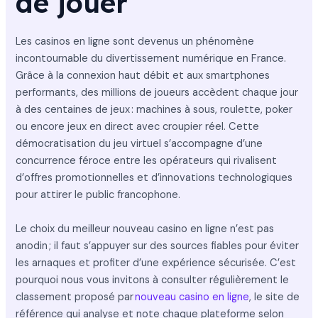
de jouer
Les casinos en ligne sont devenus un phénomène
incontournable du divertissement numérique en France.
Grâce à la connexion haut débit et aux smartphones
performants, des millions de joueurs accèdent chaque jour
à des centaines de jeux : machines à sous, roulette, poker
ou encore jeux en direct avec croupier réel. Cette
démocratisation du jeu virtuel s’accompagne d’une
concurrence féroce entre les opérateurs qui rivalisent
d’offres promotionnelles et d’innovations technologiques
pour attirer le public francophone.
Le choix du meilleur nouveau casino en ligne n’est pas
anodin ; il faut s’appuyer sur des sources fiables pour éviter
les arnaques et profiter d’une expérience sécurisée. C’est
pourquoi nous vous invitons à consulter régulièrement le
classement proposé par
nouveau casino en ligne
, le site de
référence qui analyse et note chaque plateforme selon