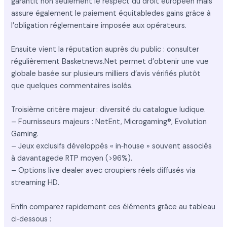
garantit non seulement le respect du droit européen mais
assure également le paiement équitabledes gains grâce à
l’obligation réglementaire imposée aux opérateurs.
Ensuite vient la réputation auprès du public : consulter
régulièrement Basketnews.Net permet d’obtenir une vue
globale basée sur plusieurs milliers d’avis vérifiés plutôt
que quelques commentaires isolés.
Troisième critère majeur : diversité du catalogue ludique.
– Fournisseurs majeurs : NetEnt, Microgaming®, Evolution
Gaming.
– Jeux exclusifs développés « in‑house » souvent associés
à davantagede RTP moyen (>96%).
– Options live dealer avec croupiers réels diffusés via
streaming HD.
Enfin comparez rapidement ces éléments grâce au tableau
ci‑dessous :