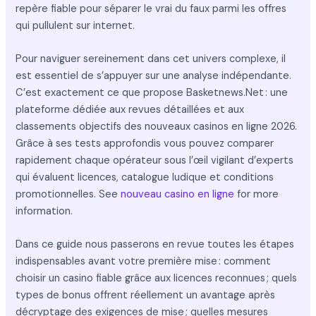
repère fiable pour séparer le vrai du faux parmi les offres
qui pullulent sur internet.
Pour naviguer sereinement dans cet univers complexe, il
est essentiel de s’appuyer sur une analyse indépendante.
C’est exactement ce que propose Basketnews.Net : une
plateforme dédiée aux revues détaillées et aux
classements objectifs des nouveaux casinos en ligne 2026.
Grâce à ses tests approfondis vous pouvez comparer
rapidement chaque opérateur sous l’œil vigilant d’experts
qui évaluent licences, catalogue ludique et conditions
promotionnelles. See
nouveau casino en ligne
for more
information.
Dans ce guide nous passerons en revue toutes les étapes
indispensables avant votre première mise : comment
choisir un casino fiable grâce aux licences reconnues ; quels
types de bonus offrent réellement un avantage après
décryptage des exigences de mise ; quelles mesures