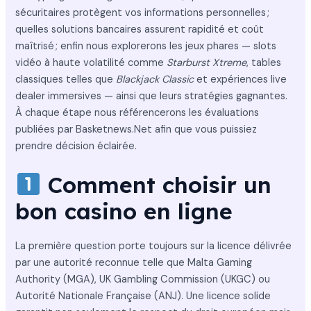
sécuritaires protègent vos informations personnelles ;
quelles solutions bancaires assurent rapidité et coût
maîtrisé ; enfin nous explorerons les jeux phares — slots
vidéo à haute volatilité comme
Starburst Xtreme
, tables
classiques telles que
Blackjack Classic
et expériences live
dealer immersives — ainsi que leurs stratégies gagnantes.
À chaque étape nous référencerons les évaluations
publiées par Basketnews.Net afin que vous puissiez
prendre décision éclairée.
Comment choisir un
bon casino en ligne
La première question porte toujours sur la licence délivrée
par une autorité reconnue telle que Malta Gaming
Authority (MGA), UK Gambling Commission (UKGC) ou
Autorité Nationale Française (ANJ). Une licence solide