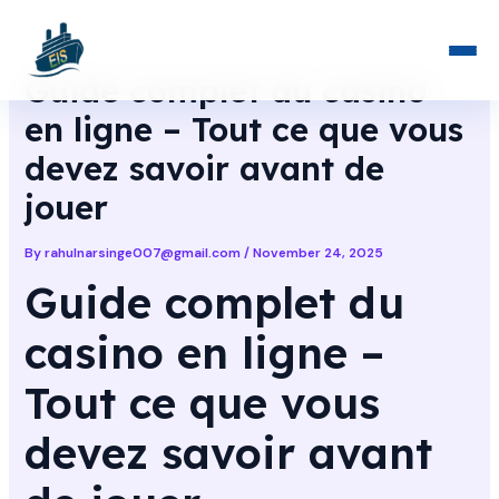
Skip
Post
to
navigation
content
Guide complet du casino
en ligne – Tout ce que vous
devez savoir avant de
jouer
By
rahulnarsinge007@gmail.com
/
November 24, 2025
Guide complet du
casino en ligne –
Tout ce que vous
devez savoir avant