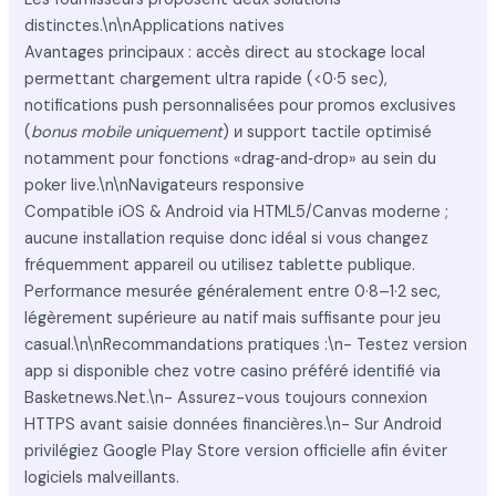
distinctes.\n\nApplications natives
Avantages principaux : accès direct au stockage local
permettant chargement ultra rapide (<0·5 sec),
notifications push personnalisées pour promos exclusives
(
bonus mobile uniquement
) и support tactile optimisé
notamment pour fonctions «drag‑and‑drop» au sein du
poker live.\n\nNavigateurs responsive
Compatible iOS & Android via HTML5/Canvas moderne ;
aucune installation requise donc idéal si vous changez
fréquemment appareil ou utilisez tablette publique.
Performance mesurée généralement entre 0·8–1·2 sec,
légèrement supérieure au natif mais suffisante pour jeu
casual.\n\nRecommandations pratiques :\n- Testez version
app si disponible chez votre casino préféré identifié via
Basketnews.Net.\n- Assurez-vous toujours connexion
HTTPS avant saisie données financières.\n- Sur Android
privilégiez Google Play Store version officielle afin éviter
logiciels malveillants.