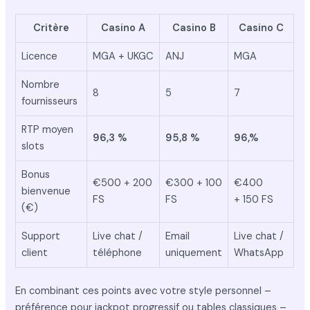
Critère
Casino A
Casino B
Casino C
Licence
MGA + UKGC
ANJ
MGA
Nombre
8
5
7
fournisseurs
RTP moyen
96,3 %
95,8 %
96,%
slots
Bonus
€500 + 200
€300 + 100
€400
bienvenue
FS
FS
+ 150 FS
(€)
Support
Live chat /
Email
Live chat /
client
téléphone
uniquement
WhatsApp
En combinant ces points avec votre style personnel –
préférence pour jackpot progressif ou tables classiques –