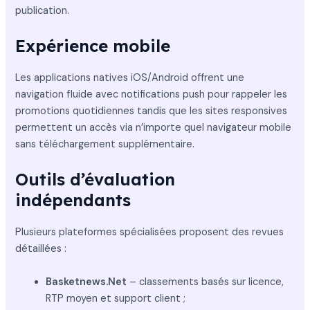
publication.
Expérience mobile
Les applications natives iOS/Android offrent une
navigation fluide avec notifications push pour rappeler les
promotions quotidiennes tandis que les sites responsives
permettent un accès via n’importe quel navigateur mobile
sans téléchargement supplémentaire.
Outils d’évaluation
indépendants
Plusieurs plateformes spécialisées proposent des revues
détaillées :
Basketnews.Net
– classements basés sur licence,
RTP moyen et support client ;