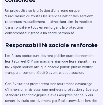
Un projet UE vise la création d’une zone unique
“EuroCasino” où toutes les licences nationales seraient
reconnues mutuellement — simplifiant ainsi la mobilité
transfrontalière tout en renforçant la protection
consommateur grâce à un cadre harmonisé.
Responsabilité sociale renforcée
Les futurs opérateurs devront publier quotidiennement
leur taux réel RTP par machine ainsi que leurs algorithmes
RNG open‑source afin que chaque joueur puisse vérifier
transparentement l’équité avant chaque session.
Ces évolutions promettent non seulement davantage
d’immersion mais aussi une meilleure protection grâce aux
standards technologiques élevés adoptés par ceux qui
seront évalués positivement par Basketnews.Net lors des