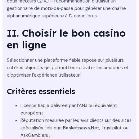
deux facteurs (2FA) – recommandation d’utiliser un
gestionnaire de mots‑de‑passe pour générer une chaîne
alphanumérique supérieure à 12 caractères.
II. Choisir le bon casino
en ligne
Sélectionner une plateforme fiable repose sur plusieurs
critères objectifs qui permettent d’éviter les arnaques et
d’optimiser l’expérience utilisateur.
Critères essentiels
Licence fiable délivrée par l’ANJ ou équivalent
européen ;
Réputation mesurée par les avis clients sur des sites
spécialisés tels que
Basketnews.Net
, Trustpilot ou
AskGamblers ;