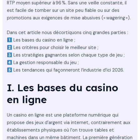
RTP moyen supérieur à 96 %. Sans une veille constante, il
est facile de tomber sur un site peu fiable ou sur des
promotions aux exigences de mise abusives (« wagering »).
Dans cet article nous décortiquons cinq grandes parties :
Les bases du casino en ligne ;
Les critères pour choisir le meilleur site ;
Les stratégies gagnantes selon chaque type de jeu ;
La gestion responsable du jeu ;
Les tendances qui façonneront l’industrie d’ici 2026.
I. Les bases du casino
en ligne
Un casino en ligne est une plateforme numérique qui
propose des jeux d’argent via internet, contrairement aux
établissements physiques où l’on trouve tables et
machines dans un même bâtiment. La première génération