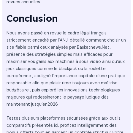
revues annuelles.
Conclusion
Nous avons passé en revue le cadre légal français
strictement encadré par l’ANJ, détaillé comment choisir un
site fiable parmi ceux analysés par Basketnews.Net,
présenté des stratégies simples mais efficaces pour
maximiser vos gains aux machines à sous vidéo ainsi qu’aux
jeux classiques comme le blackjack ou la roulette
européenne , souligné l’importance capitale d’une pratique
responsable afin que plaisir rime toujours avec maîtrise
budgétaire , puis exploré les innovations technologiques
majeures qui redessineront le paysage ludique dès
maintenant jusqu’en​2026.
Testez plusieurs plateformes sécurisées grâce aux outils
comparatifs présentés ici, profitez intelligemment des
bonus offerts tout en gardant un contrôle strict sur votre