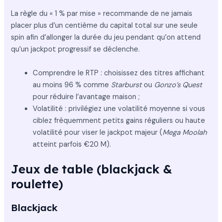
La règle du « 1 % par mise » recommande de ne jamais
placer plus d’un centième du capital total sur une seule
spin afin d’allonger la durée du jeu pendant qu’on attend
qu’un jackpot progressif se déclenche.
Comprendre le RTP : choisissez des titres affichant
au moins 96 % comme
Starburst
ou
Gonzo’s Quest
pour réduire l’avantage maison ;
Volatilité : privilégiez une volatilité moyenne si vous
ciblez fréquemment petits gains réguliers ou haute
volatilité pour viser le jackpot majeur (
Mega Moolah
atteint parfois €20 M).
Jeux de table (blackjack &
roulette)
Blackjack