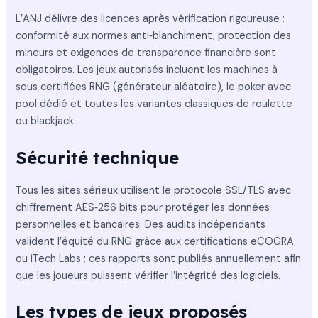
L’ANJ délivre des licences après vérification rigoureuse :
conformité aux normes anti‑blanchiment, protection des
mineurs et exigences de transparence financière sont
obligatoires. Les jeux autorisés incluent les machines à
sous certifiées RNG (générateur aléatoire), le poker avec
pool dédié et toutes les variantes classiques de roulette
ou blackjack.
Sécurité technique
Tous les sites sérieux utilisent le protocole SSL/TLS avec
chiffrement AES‑256 bits pour protéger les données
personnelles et bancaires. Des audits indépendants
valident l’équité du RNG grâce aux certifications eCOGRA
ou iTech Labs ; ces rapports sont publiés annuellement afin
que les joueurs puissent vérifier l’intégrité des logiciels.
Les types de jeux proposés