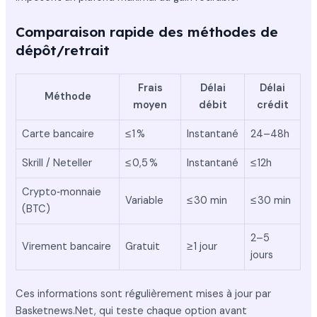
Comparaison rapide des méthodes de
dépôt/retrait
Frais
Délai
Délai
Méthode
moyen
débit
crédit
Carte bancaire
≤ 1 %
Instantané
24–48h
Skrill / Neteller
≤ 0,5 %
Instantané
≤ 12h
Crypto‑monnaie
Variable
≤ 30 min
≤ 30 min
(BTC)
2–5
Virement bancaire
Gratuit
≥ 1 jour
jours
Ces informations sont régulièrement mises à jour par
Basketnews.Net, qui teste chaque option avant