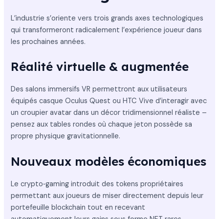
L’industrie s’oriente vers trois grands axes technologiques
qui transformeront radicalement l’expérience joueur dans
les prochaines années.
Réalité virtuelle & augmentée
Des salons immersifs VR permettront aux utilisateurs
équipés casque Oculus Quest ou HTC Vive d’interagir avec
un croupier avatar dans un décor tridimensionnel réaliste –
pensez aux tables rondes où chaque jeton possède sa
propre physique gravitationnelle.
Nouveaux modèles économiques
Le crypto‑gaming introduit des tokens propriétaires
permettant aux joueurs de miser directement depuis leur
portefeuille blockchain tout en recevant