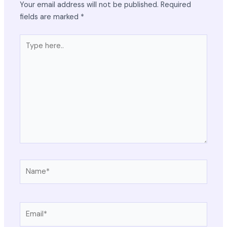
Your email address will not be published.
Required
fields are marked
*
Type
here..
Name*
Email*