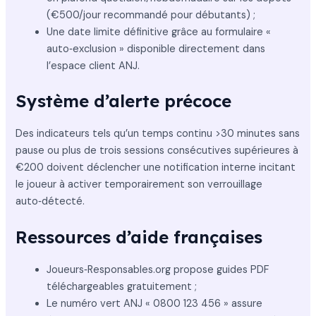
(€500/jour recommandé pour débutants) ;
Une date limite définitive grâce au formulaire «
auto‑exclusion » disponible directement dans
l’espace client ANJ.
Système d’alerte précoce
Des indicateurs tels qu’un temps continu >30 minutes sans
pause ou plus de trois sessions consécutives supérieures à
€200 doivent déclencher une notification interne incitant
le joueur à activer temporairement son verrouillage
auto‑détecté.
Ressources d’aide françaises
Joueurs‑Responsables.org propose guides PDF
téléchargeables gratuitement ;
Le numéro vert ANJ « 0800 123 456 » assure