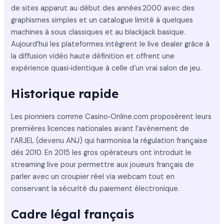
de sites apparut au début des années 2000 avec des
graphismes simples et un catalogue limité à quelques
machines à sous classiques et au blackjack basique.
Aujourd’hui les plateformes intègrent le live dealer grâce à
la diffusion vidéo haute définition et offrent une
expérience quasi‑identique à celle d’un vrai salon de jeu.
Historique rapide
Les pionniers comme Casino‑Online.com proposèrent leurs
premières licences nationales avant l’avènement de
l’ARJEL (devenu ANJ) qui harmonisa la régulation française
dès 2010. En 2015 les gros opérateurs ont introduit le
streaming live pour permettre aux joueurs français de
parler avec un croupier réel via webcam tout en
conservant la sécurité du paiement électronique.
Cadre légal français