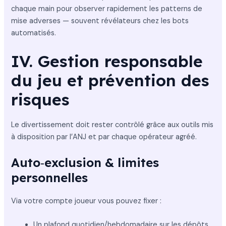
chaque main pour observer rapidement les patterns de
mise adverses — souvent révélateurs chez les bots
automatisés.
IV. Gestion responsable
du jeu et prévention des
risques
Le divertissement doit rester contrôlé grâce aux outils mis
à disposition par l’ANJ et par chaque opérateur agréé.
Auto‑exclusion & limites
personnelles
Via votre compte joueur vous pouvez fixer :
Un plafond quotidien/hebdomadaire sur les dépôts