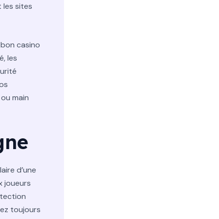
 les sites
 bon casino
é, les
urité
vos
n ou main
gne
laire d’une
x joueurs
otection
tez toujours