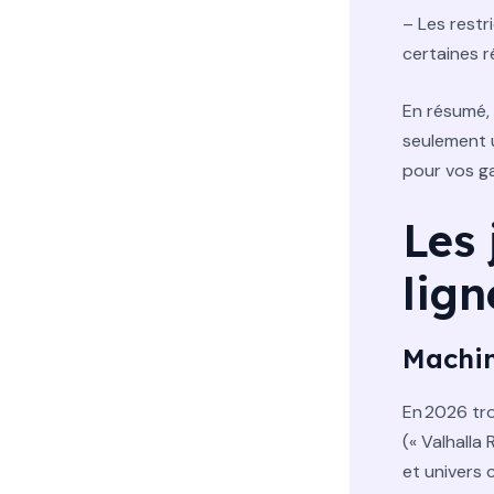
– Les restr
certaines r
En résumé, 
seulement u
pour vos ga
Les 
lign
Machin
En 2026 tro
(« Valhalla
et univers c