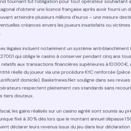
nd tournant fut l’obligation pour tout opérateur souhaitant
gonal d’obtenir une licence française après avoir fourni un 
uvant atteindre plusieurs millions d’euros – une mesure dest
ventuelles créances envers les joueurs insatisfaits ou victimes
.
ces légales incluent notamment un système anti‑blanchiment
O 27001 qui oblige le casino à conserver pendant cinq ans tous
elatifs aux transactions financières supérieures à 10 000 €, a
identité réelle du joueur via une procédure KYC renforcée (pièce
+ justificatif domicile). Basketnews.Net souligne dans ses revue
pérateurs respectent pleinement ces standards sans recouri
s tiers douteux.
 fiscal, les gains réalisés sur un casino agréé sont soumis au 
 unique fixé à 30 % dès lors que le montant annuel dépasse 1 5
vent déclarer leurs revenus issus du jeu dans leur déclaration 