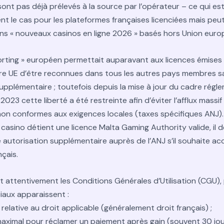
sont pas déjà prélevés à la source par l’opérateur – ce qui es
t le cas pour les plateformes françaises licenciées mais peut
ins « nouveaux casinos en ligne 2026 » basés hors Union euro
orting » européen permettait auparavant aux licences émises
e UE d’être reconnues dans tous les autres pays membres s
plémentaire ; toutefois depuis la mise à jour du cadre régl
2023 cette liberté a été restreinte afin d’éviter l’afflux massif
on conformes aux exigences locales (taxes spécifiques ANJ). 
casino détient une licence Malta Gaming Authority valide, il 
 autorisation supplémentaire auprès de l’ANJ s’il souhaite a
nçais.
it attentivement les Conditions Générales d’Utilisation (CGU), 
iaux apparaissent :
 relative au droit applicable (généralement droit français) ;
maximal pour réclamer un paiement après gain (souvent 30 jour