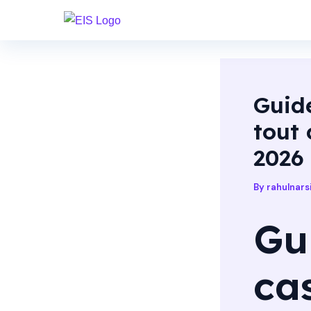
Skip
Post
to
navigation
content
Guide
tout
2026
By
rahulnar
Gu
cas