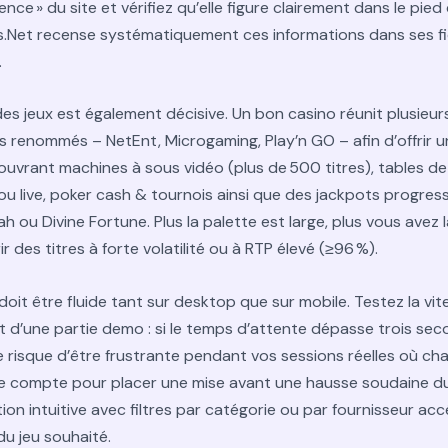
cence » du site et vérifiez qu’elle figure clairement dans le pied
.Net recense systématiquement ces informations dans ses f
.
des jeux est également décisive. Un bon casino réunit plusieur
s renommés – NetEnt, Microgaming, Play’n GO – afin d’offrir 
ouvrant machines à sous vidéo (plus de 500 titres), tables de
ou live, poker cash & tournois ainsi que des jackpots progress
 ou Divine Fortune. Plus la palette est large, plus vous avez 
r des titres à forte volatilité ou à RTP élevé (≥96 %).
 doit être fluide tant sur desktop que sur mobile. Testez la vi
 d’une partie demo : si le temps d’attente dépasse trois sec
e risque d’être frustrante pendant vos sessions réelles où ch
de compte pour placer une mise avant une hausse soudaine du
ion intuitive avec filtres par catégorie ou par fournisseur accé
u jeu souhaité.