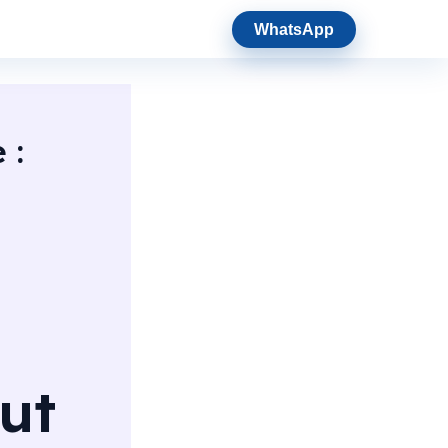
WhatsApp
 :
n
out