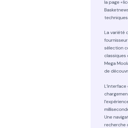
la page « li
Basketnews
techniques
La variété 
fournisseur
sélection c
classiques 
Mega Moolah
de découvri
L’interface
chargement
l’expérienc
millisecon
Une navigat
recherche d