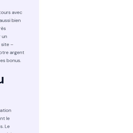
etours avec
aussi bien
rès
r un
 site –
votre argent
des bonus.
u
lation
nt le
s. Le