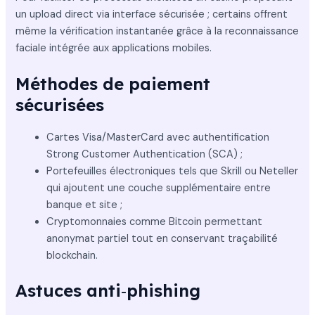
un upload direct via interface sécurisée ; certains offrent
même la vérification instantanée grâce à la reconnaissance
faciale intégrée aux applications mobiles.
Méthodes de paiement
sécurisées
Cartes Visa/MasterCard avec authentification
Strong Customer Authentication (SCA) ;
Portefeuilles électroniques tels que Skrill ou Neteller
qui ajoutent une couche supplémentaire entre
banque et site ;
Cryptomonnaies comme Bitcoin permettant
anonymat partiel tout en conservant traçabilité
blockchain.
Astuces anti‑phishing