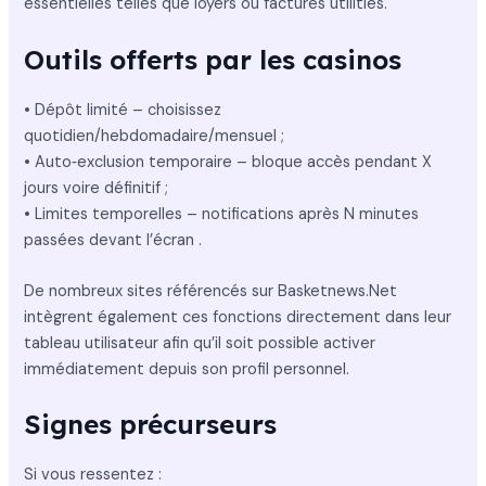
essentielles telles que loyers ou factures utilities.
Outils offerts par les casinos
• Dépôt limité – choisissez
quotidien/hebdomadaire/mensuel ;
• Auto‑exclusion temporaire – bloque accès pendant X
jours voire définitif ;
• Limites temporelles – notifications après N minutes
passées devant l’écran .
De nombreux sites référencés sur Basketnews.Net
intègrent également ces fonctions directement dans leur
tableau utilisateur afin qu’il soit possible activer
immédiatement depuis son profil personnel.
Signes précurseurs
Si vous ressentez :