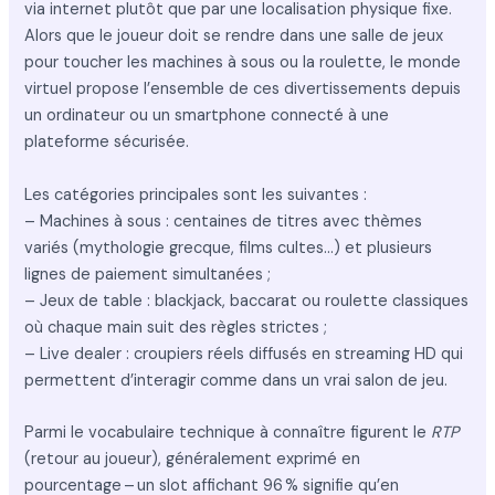
via internet plutôt que par une localisation physique fixe.
Alors que le joueur doit se rendre dans une salle de jeux
pour toucher les machines à sous ou la roulette, le monde
virtuel propose l’ensemble de ces divertissements depuis
un ordinateur ou un smartphone connecté à une
plateforme sécurisée.
Les catégories principales sont les suivantes :
– Machines à sous : centaines de titres avec thèmes
variés (mythologie grecque, films cultes…) et plusieurs
lignes de paiement simultanées ;
– Jeux de table : blackjack, baccarat ou roulette classiques
où chaque main suit des règles strictes ;
– Live dealer : croupiers réels diffusés en streaming HD qui
permettent d’interagir comme dans un vrai salon de jeu.
Parmi le vocabulaire technique à connaître figurent le
RTP
(retour au joueur), généralement exprimé en
pourcentage – un slot affichant 96 % signifie qu’en