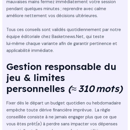
mauvaises mains fermez immédiatement votre session
pendant quelques minutes ; reprendre avec calme
améliore nettement vos décisions ultérieures.
Tous ces conseils sont validés quotidiennement par notre
équipe éditoriale chez Basketnews.Net, qui teste
lui‑même chaque variante afin de garantir pertinence et
applicabilité immédiate.
Gestion responsable du
jeu & limites
personnelles
(≈ 310 mots)
Fixer dès le départ un budget quotidien ou hebdomadaire
empêche toute dérive financière imprévue. La règle
conseillée consiste à ne jamais engager plus que ce que
vous êtes prêt(e) à perdre sans impacter vos dépenses