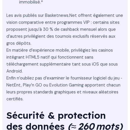
immobilisé.*
Les avis publiés sur Basketnews.Net offrent également une
vision comparative entre programmes VIP : certains sites
proposent jusqu’à 30 % de cashback mensuel alors que
d’autres privilégient des tournois exclusifs réservés aux
gros dépôts.
En matière d’expérience mobile, privilégiez les casinos
intégrant HTML5 natif qui fonctionnent sans
téléchargement supplémentaire tant sous iOS que sous
Android.
Enfin n’oubliez pas d’examiner le fournisseur logiciel du jeu ‑
NetEnt, Play’n GO ou Evolution Gaming apportent chacun
leurs propres standards graphiques et niveaux aléatoires
certifiés.
Sécurité & protection
des données
(≈ 260 mots)