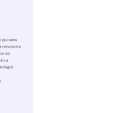
e jeu sans
la rencontre
nce où
 à La
intégré.
e
e.