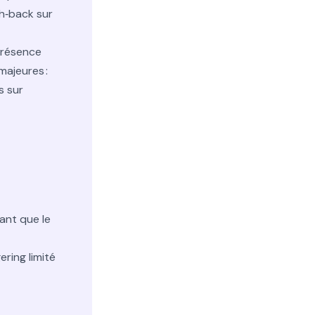
sh‑back sur
présence
majeures :
s sur
ant que le
ring limité