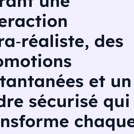
frant une
teraction
ra‑réaliste, des
omotions
stantanées et un
dre sécurisé qui
ansforme chaqu