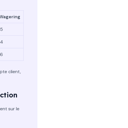
Wagering
x5
x4
x6
te client,
ction
nt sur le