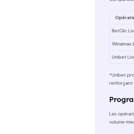
Opérat
BetClic Li
Winamax L
Unibet Liv
*Unibet pr
renforçant 
Progra
Les opérat
volume misé