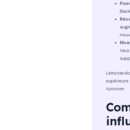
Poin
Blac
Réc
augm
nouv
Nive
taux
supp
Lemotarolo
supérieure
turnover.
Com
inf