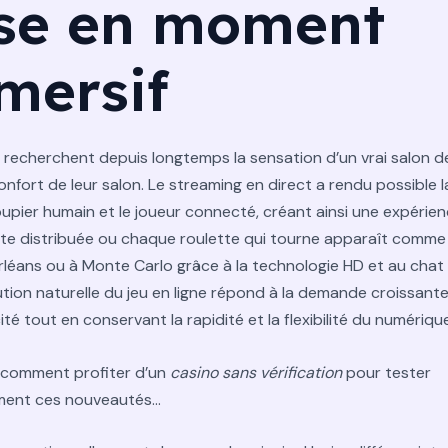
se en moment
mersif
 recherchent depuis longtemps la sensation d’un vrai salon d
confort de leur salon. Le streaming en direct a rendu possible 
oupier humain et le joueur connecté, créant ainsi une expérie
te distribuée ou chaque roulette qui tourne apparaît comme
léans ou à Monte Carlo grâce à la technologie HD et au chat 
tion naturelle du jeu en ligne répond à la demande croissant
ité tout en conservant la rapidité et la flexibilité du numériqu
comment profiter d’un
casino sans vérification
pour tester
ment ces nouveautés…