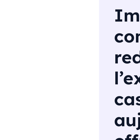
Im
co
re
l’
cas
au