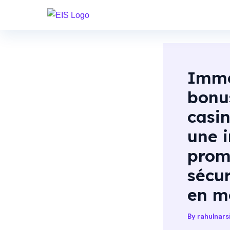
Skip
Post
to
navigation
content
Imme
bonus
casin
une i
prom
sécu
en m
By
rahulnar