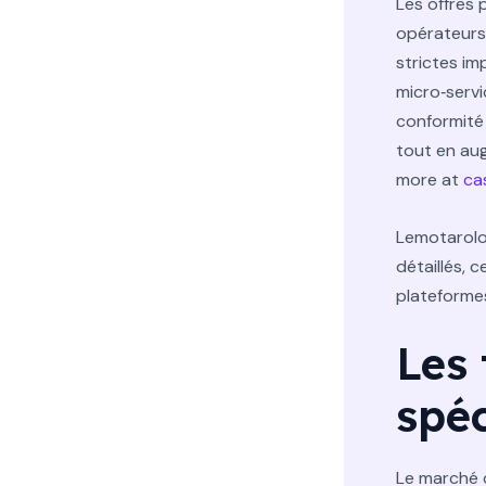
Les offres 
opérateurs 
strictes i
micro‑servi
conformité
tout en au
more at
ca
Lemotarolo
détaillés, 
plateformes
Les
spéc
Le marché d