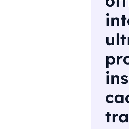
of
in
ult
pr
in
ca
tr