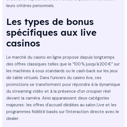
leurs critères personnels.
Les types de bonus
spécifiques aux live
casinos
Le marché du casino en ligne propose depuis longtemps
des offres classiques telles que le “100 % jusqu’à 200 €” sur
les machines à sous standards ou le cash‑back sur les jeux
de table virtuels. Dans l’univers du casino live, ces
promotions se transforment pour répondre à la dynamique
du streaming vidéo et à la présence d’un croupier réel
devant la caméra. Ainsi apparaissent deux catégories
majeures : les offres d’accueil dédiées au salon Live et les
programmes fidélité basés sur l’interaction directe avec le
dealer.