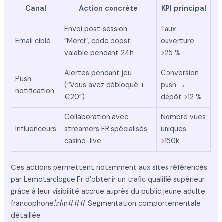
Canal
Action concrète
KPI principal
Envoi post‑session
Taux
Email ciblé
“Merci”, code boost
ouverture
valable pendant 24h
>25 %
Alertes pendant jeu
Conversion
Push
(“Vous avez débloqué +
push →
notification
€20”)
dépôt >12 %
Collaboration avec
Nombre vues
Influenceurs
streamers FR spécialisés
uniques
casino-live
>150k
Ces actions permettent notamment aux sites référencés
par Lemotarologue.Fr d’obtenir un trafic qualifié supérieur
grâce à leur visibilité accrue auprès du public jeune adulte
francophone.\n\n### Segmentation comportementale
détaillée