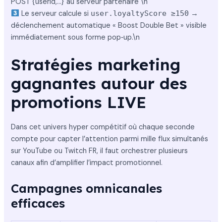
POST {userId,…} au serveur partenaire \n
Le serveur calcule si
user.loyaltyScore ≥150
→
déclenchement automatique « Boost Double Bet » visible
immédiatement sous forme pop‑up.\n
Stratégies marketing
gagnantes autour des
promotions LIVE
Dans cet univers hyper compétitif où chaque seconde
compte pour capter l’attention parmi mille flux simultanés
sur YouTube ou Twitch FR, il faut orchestrer plusieurs
canaux afin d’amplifier l’impact promotionnel.
Campagnes omnicanales
efficaces