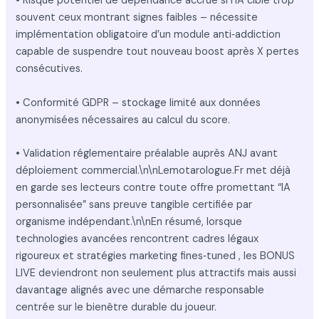
• Risque potentiel de dépendance accrue si l’IA cible trop
souvent ceux montrant signes faibles – nécessite
implémentation obligatoire d’un module anti‑addiction
capable de suspendre tout nouveau boost après X pertes
consécutives.
• Conformité GDPR – stockage limité aux données
anonymisées nécessaires au calcul du score.
• Validation réglementaire préalable auprès ANJ avant
déploiement commercial.\n\nLemotarologue.Fr met déjà
en garde ses lecteurs contre toute offre promettant “IA
personnalisée” sans preuve tangible certifiée par
organisme indépendant.\n\nEn résumé, lorsque
technologies avancées rencontrent cadres légaux
rigoureux et stratégies marketing fines‐tuned , les BONUS
LIVE deviendront non seulement plus attractifs mais aussi
davantage alignés avec une démarche responsable
centrée sur le bien­être durable du joueur.