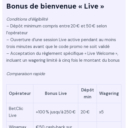
Bonus de bienvenue « Live »
Conditions d’éligibilité
– Dépôt minimum compris entre 20 € et 50 € selon
l’opérateur
– Ouverture d’une session Live active pendant au moins
trois minutes avant que le code promo ne soit validé
– Acceptation du règlement spécifique « Live Welcome »,
incluant un wagering limité à cinq fois le montant du bonus
Comparaison rapide
Dépôt
Opérateur
Bonus Live
Wagering
min
BetClic
+100 % jusqu’à 250 €
20 €
x5
Live
Winamax
€50 cash‑back sur