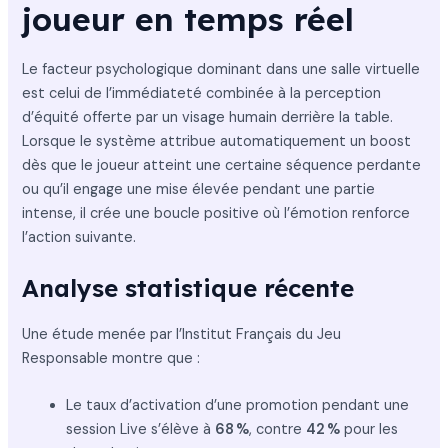
joueur en temps réel
Le facteur psychologique dominant dans une salle virtuelle
est celui de l’immédiateté combinée à la perception
d’équité offerte par un visage humain derrière la table.
Lorsque le système attribue automatiquement un boost
dès que le joueur atteint une certaine séquence perdante
ou qu’il engage une mise élevée pendant une partie
intense, il crée une boucle positive où l’émotion renforce
l’action suivante.
Analyse statistique récente
Une étude menée par l’Institut Français du Jeu
Responsable montre que :
Le taux d’activation d’une promotion pendant une
session Live s’élève à
68 %
, contre
42 %
pour les