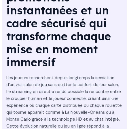
instantanées et un
cadre sécurisé qui
transforme chaque
mise en moment
immersif
Les joueurs recherchent depuis longtemps la sensation
d’un vrai salon de jeu sans quitter le confort de leur salon.
Le streaming en direct a rendu possible la rencontre entre
le croupier humain et le joueur connecté, créant ainsi une
expérience où chaque carte distribuée ou chaque roulette
qui tourne apparaît comme à La Nouvelle-Orléans ou à
Monte Carlo grâce à la technologie HD et au chat intégré.
Cette évolution naturelle du jeu en ligne répond à la