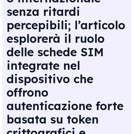
senza ritardi
percepibili; l’articolo
esplorerà il ruolo
delle schede SIM
integrate nel
dispositivo che
offrono
autenticazione forte
basata su token
crittografici e