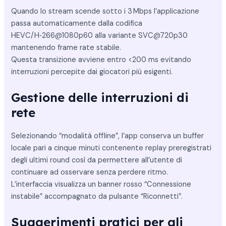
Quando lo stream scende sotto i 3 Mbps l’applicazione
passa automaticamente dalla codifica
HEVC/H‑266@1080p60 alla variante SVC@720p30
mantenendo frame rate stabile.
Questa transizione avviene entro <200 ms evitando
interruzioni percepite dai giocatori più esigenti.
Gestione delle interruzioni di
rete
Selezionando “modalità offline”, l’app conserva un buffer
locale pari a cinque minuti contenente replay preregistrati
degli ultimi round così da permettere all’utente di
continuare ad osservare senza perdere ritmo.
L’interfaccia visualizza un banner rosso “Connessione
instabile” accompagnato da pulsante “Riconnetti”.
Suggerimenti pratici per gli