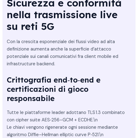
Sicurezza e conformità
nella trasmissione live
su reti 5G
Con la crescita esponenziale dei flussi video ad alta
definizione aumenta anche la superficie d’attacco
potenziale sui canali comunicativi fra client mobile ed
infrastructure backend.
Crittografia end‑to‑end e
certificazioni di gioco
responsabile
Tutte le piattaforme leader adottano TLS 1.3 combinato
con cipher suite AES‑256–GCM + ECDHE.\n
Le chiavi vengono rigenerate ogni sessione mediante
algoritmo Diffie–Hellman elliptic curve P‐521.\n