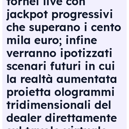
tornei live con
jackpot progressivi
che superano i cento
mila euro; infine
verranno ipotizzati
scenari futuri in cui
la realtà aumentata
proietta ologrammi
tridimensionali del
dealer direttamente