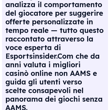
analizza il comportamento
del giocatore per suggerire
offerte personalizzate in
tempo reale — tutto questo
raccontato attraverso la
voce esperta di
Esportsinsider.Com che da
anni valuta i migliori
casinò online non AAMS e
guida gli utenti verso
scelte consapevoli nel
panorama dei giochi senza
AAMS.