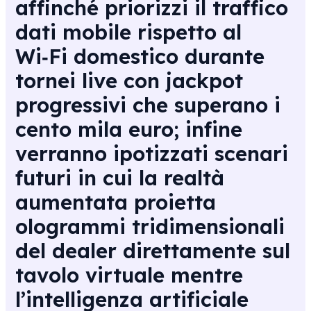
affinché priorizzi il traffico
dati mobile rispetto al
Wi‑Fi domestico durante
tornei live con jackpot
progressivi che superano i
cento mila euro; infine
verranno ipotizzati scenari
futuri in cui la realtà
aumentata proietta
ologrammi tridimensionali
del dealer direttamente sul
tavolo virtuale mentre
l’intelligenza artificiale