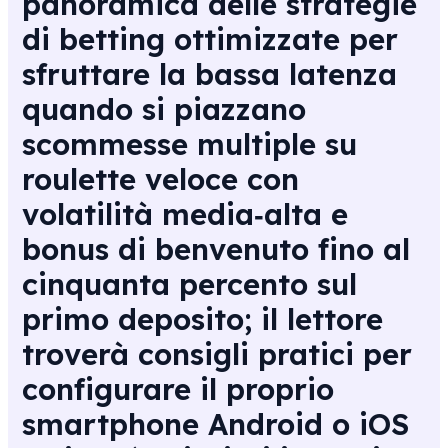
panoramica delle strategie
di betting ottimizzate per
sfruttare la bassa latenza
quando si piazzano
scommesse multiple su
roulette veloce con
volatilità media‑alta e
bonus di benvenuto fino al
cinquanta percento sul
primo deposito; il lettore
troverà consigli pratici per
configurare il proprio
smartphone Android o iOS