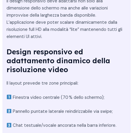
Il design responsivo deve adattarsi non solo alla
dimensione dello schermo ma anche alle variazioni
improvvise della larghezza banda disponibile.
L’applicazione deve poter scalare dinamicamente dalla
risoluzione full HD alla modalità “lite” mantenendo tutti gli
elementi UI attivi.
Design responsivo ed
adattamento dinamico della
risoluzione video
Il layout prevede tre zone principali:
Finestra video centrale (70 % dello schermo);
Pannello puntate laterale reindirizzabile via swipe;
Chat testuale/vocale ancorata nella barra inferiore.