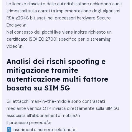
Le licenze rilasciate dalle autorità italiane richiedono audit
trimestrali sulla corretta implementazione degli algoritmi
RSA ≥2048 bit usati nei processori hardware Secure
Enclave.\n
Nel contesto dei giochi live viene inoltre richiesto un
certificato ISO/IEC 27001 specifico per lo streaming
video.\n
Analisi dei rischi spoofing e
mitigazione tramite
autenticazione multi fattore
basata su SIM 5G
Gli attacchi man-in-the-middle sono contrastati
mediante verifica OTP inviata direttamente sulla SIM 5G
associata all’abbonamento mobile.\n
Il processo prevede:\n
Inserimento numero telefono;\n