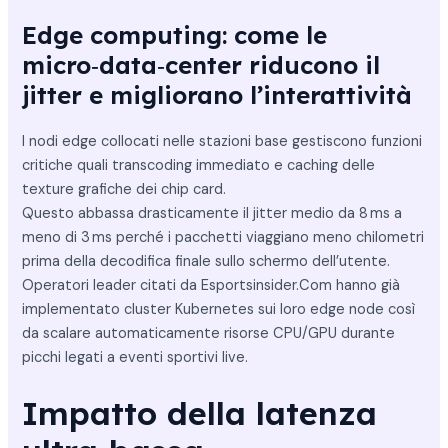
Edge computing: come le
micro‑data‑center riducono il
jitter e migliorano l’interattività
I nodi edge collocati nelle stazioni base gestiscono funzioni
critiche quali transcoding immediato e caching delle
texture grafiche dei chip card.
Questo abbassa drasticamente il jitter medio da 8 ms a
meno di 3 ms perché i pacchetti viaggiano meno chilometri
prima della decodifica finale sullo schermo dell’utente.
Operatori leader citati da Esportsinsider.Com hanno già
implementato cluster Kubernetes sui loro edge node così
da scalare automaticamente risorse CPU/GPU durante
picchi legati a eventi sportivi live.
Impatto della latenza