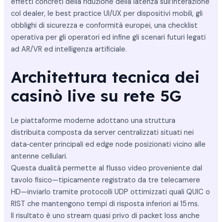
effetti concreti della riduzione della latenza sull’interazione
col dealer, le best practice UI/UX per dispositivi mobili, gli
obblighi di sicurezza e conformità europei, una checklist
operativa per gli operatori ed infine gli scenari futuri legati
ad AR/VR ed intelligenza artificiale.
Architettura tecnica dei
casinò live su rete 5G
Le piattaforme moderne adottano una struttura
distribuita composta da server centralizzati situati nei
data‑center principali ed edge node posizionati vicino alle
antenne cellulari.
Questa dualità permette al flusso video proveniente dal
tavolo fisico—tipicamente registrato da tre telecamere
HD—inviarlo tramite protocolli UDP ottimizzati quali QUIC o
RIST che mantengono tempi di risposta inferiori ai 15 ms.
Il risultato è uno stream quasi privo di packet loss anche