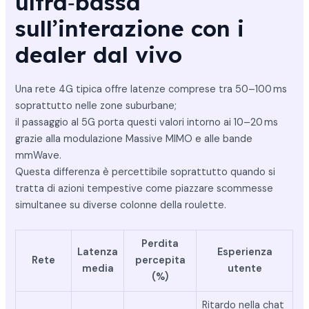
ultra‑bassa
sull’interazione con i
dealer dal vivo
Una rete 4G tipica offre latenze comprese tra 50–100 ms
soprattutto nelle zone suburbane;
il passaggio al 5G porta questi valori intorno ai 10–20 ms
grazie alla modulazione Massive MIMO e alle bande
mmWave.
Questa differenza è percettibile soprattutto quando si
tratta di azioni tempestive come piazzare scommesse
simultanee su diverse colonne della roulette.
Perdita
Latenza
Esperienza
Rete
percepita
media
utente
(%)
Ritardo nella chat