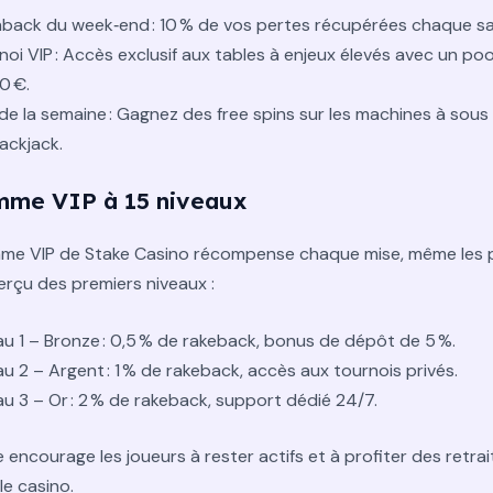
back du week‑end : 10 % de vos pertes récupérées chaque s
noi VIP : Accès exclusif aux tables à enjeux élevés avec un poo
0 €.
 de la semaine : Gagnez des free spins sur les machines à sous
lackjack.
me VIP à 15 niveaux
me VIP de Stake Casino récompense chaque mise, même les p
erçu des premiers niveaux :
au 1 – Bronze : 0,5 % de rakeback, bonus de dépôt de 5 %.
au 2 – Argent : 1 % de rakeback, accès aux tournois privés.
au 3 – Or : 2 % de rakeback, support dédié 24/7.
encourage les joueurs à rester actifs et à profiter des retrai
le casino.