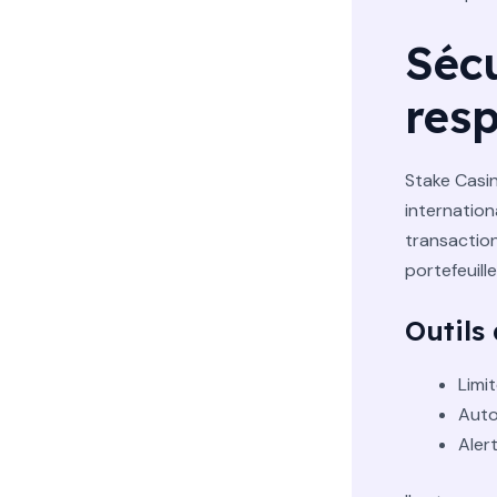
Sécu
res
Stake Casi
internation
transaction
portefeuill
Outils
Limi
Auto
Aler