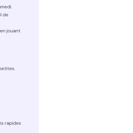
amedi.
l de
 en jouant
etites.
ts rapides