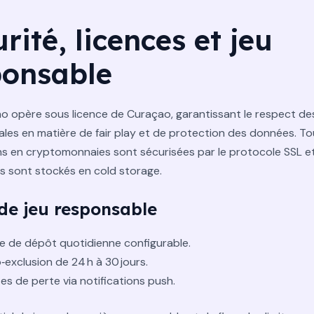
rité, licences et jeu
ponsable
no opère sous licence de Curaçao, garantissant le respect d
ales en matière de fair play et de protection des données. To
s en cryptomonnaies sont sécurisées par le protocole SSL et
es sont stockés en cold storage.
 de jeu responsable
te de dépôt quotidienne configurable.
‑exclusion de 24 h à 30 jours.
tes de perte via notifications push.