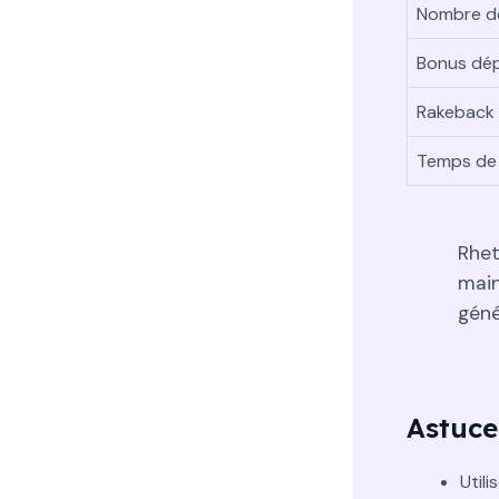
Nombre de
Bonus dé
Rakeback 
Temps de 
Rhet
main
géné
Astuce
Util