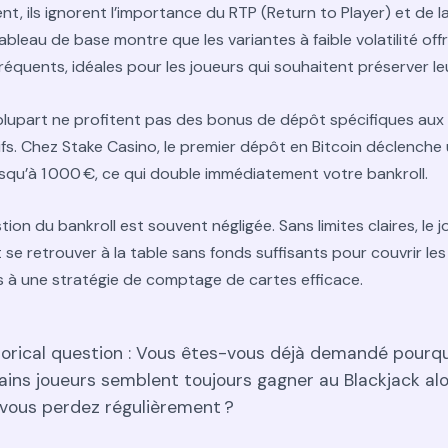
t, ils ignorent l’importance du RTP (Return to Player) et de la 
tableau de base montre que les variantes à faible volatilité off
fréquents, idéales pour les joueurs qui souhaitent préserver leu
 plupart ne profitent pas des bonus de dépôt spécifiques aux
fs. Chez Stake Casino, le premier dépôt en Bitcoin déclenche
squ’à 1 000 €, ce qui double immédiatement votre bankroll.
stion du bankroll est souvent négligée. Sans limites claires, le 
se retrouver à la table sans fonds suffisants pour couvrir les
s à une stratégie de comptage de cartes efficace.
orical question : Vous êtes-vous déjà demandé pourq
ains joueurs semblent toujours gagner au Blackjack al
vous perdez régulièrement ?