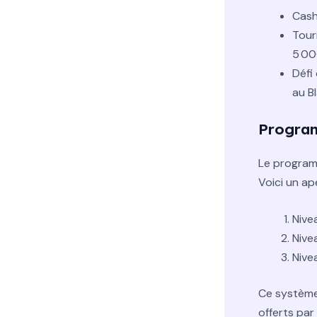
Cash
Tour
5 00
Défi
au B
Program
Le program
Voici un ap
Nive
Nive
Nive
Ce système 
offerts par 