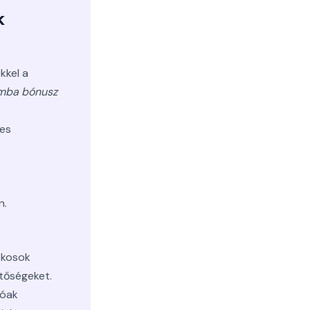
k
kkel a
mba bónusz
res
n.
ékosok
etőségeket.
zóak