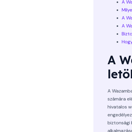
A Wa
Mily
A Wa
A Wa
Bizt
Hogy
A W
let
A Wazamba k
számára elé
hivatalos w
engedélyezi
biztonsági 
alkalmazáso