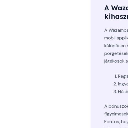
A Waza
kihasz
A Wazamba 
mobil appli
különösen v
pörgetések
játékosok s
Regi
Ingy
Hűsé
A bónuszok
figyelmesek
Fontos, hog