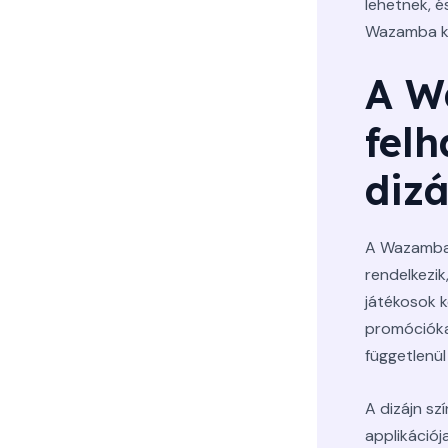
lehetnek, é
Wazamba ka
A W
felh
dizá
A Wazamba 
rendelkezik
játékosok k
promóciókat
függetlenül
A dizájn szí
applikációj