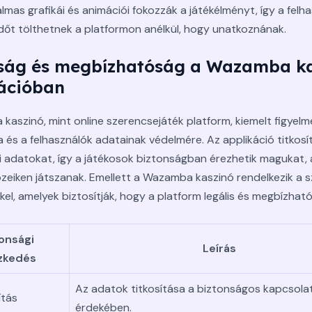
almas grafikái és animációi fokozzák a játékélményt, így a felh
dőt tölthetnek a platformon anélkül, hogy unatkoznának.
ság és megbízhatóság a Wazamba k
ációban
aszinó, mint online szerencsejáték platform, kiemelt figyelme
 és a felhasználók adatainak védelmére. Az applikáció titkosít
i adatokat, így a játékosok biztonságban érezhetik magukat, 
özeiken játszanak. Emellett a Wazamba kaszinó rendelkezik a 
el, amelyek biztosítják, hogy a platform legális és megbízható
tonsági
Leírás
zkedés
Az adatok titkosítása a biztonságos kapcsola
ítás
érdekében.