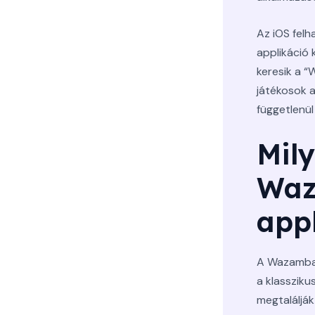
Az iOS felh
applikáció 
keresik a “
játékosok a
függetlenül
Mily
Waz
app
A Wazamba k
a klassziku
megtaláljá