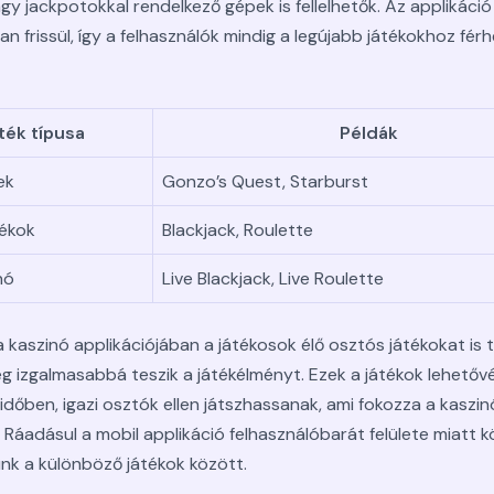
gy jackpotokkal rendelkező gépek is fellelhetők. Az applikáció
n frissül, így a felhasználók mindig a legújabb játékokhoz fér
ték típusa
Példák
ek
Gonzo’s Quest, Starburst
tékok
Blackjack, Roulette
nó
Live Blackjack, Live Roulette
aszinó applikációjában a játékosok élő osztós játékokat is t
 izgalmasabbá teszik a játékélményt. Ezek a játékok lehetővé
időben, igazi osztók ellen játszhassanak, ami fokozza a kaszin
 Ráadásul a mobil applikáció felhasználóbarát felülete miatt 
nk a különböző játékok között.