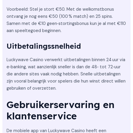
Voorbeeld: Stel je stort €50. Met de welkomstbonus
ontvang je nog eens €50 (100 % match) en 25 spins.
Samen met de €10 geen‑stortingsbonus kun je al met €110
aan speeltegoed beginnen.
Uitbetalingssnelheid
Luckywave Casino verwerkt uitbetalingen binnen 24 uur via
e‑banking, wat aanzienlijk sneller is dan de 48‑ tot 72‑uur
die andere sites vaak nodig hebben. Snelle uitbetalingen
zijn vooral belangrijk voor spelers die hun winst direct willen
gebruiken of overzetten.
Gebruikerservaring en
klantenservice
De mobiele app van Luckywave Casino heeft een