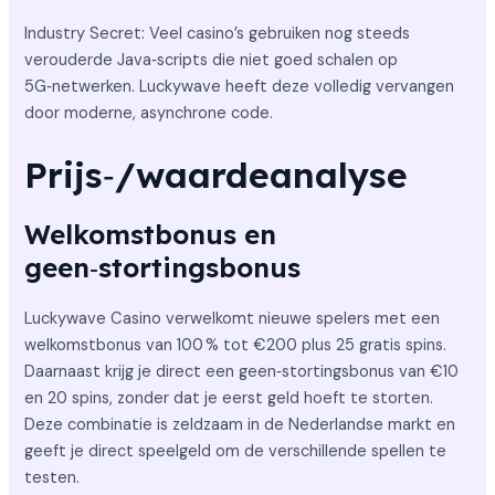
Industry Secret: Veel casino’s gebruiken nog steeds
verouderde Java‑scripts die niet goed schalen op
5G‑netwerken. Luckywave heeft deze volledig vervangen
door moderne, asynchrone code.
Prijs‑/waardeanalyse
Welkomstbonus en
geen‑stortingsbonus
Luckywave Casino verwelkomt nieuwe spelers met een
welkomstbonus van 100 % tot €200 plus 25 gratis spins.
Daarnaast krijg je direct een geen‑stortingsbonus van €10
en 20 spins, zonder dat je eerst geld hoeft te storten.
Deze combinatie is zeldzaam in de Nederlandse markt en
geeft je direct speelgeld om de verschillende spellen te
testen.