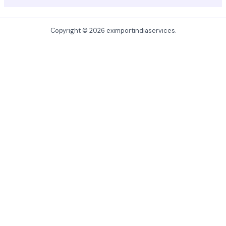
Copyright © 2026 eximportindiaservices.