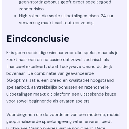
geen‑stortingsbonus geeft direct speeltegoed
zonder risico.
High‑rollers die snelle uitbetalingen eisen: 24‑uur
verwerking maakt cash‑out eenvoudig.
Eindconclusie
Er is geen eenduidige winnaar voor elke speler, maar als je
zoekt naar een online casino dat zowel technisch als
financieel excelleert, staat Luckywave Casino duidelijk
bovenaan. De combinatie van geavanceerde
5G‑optimalisatie, een breed en kwalitatief hoogstaand
spelaanbod, aantrekkelijke bonussen en razendsnelle
uitbetalingen maakt dit platform een uitstekende keuze
voor zowel beginnende als ervaren spelers.
Voor diegenen die de voordelen van een moderne, mobiel
geoptimaliseerde speelomgeving willen ervaren, biedt
Luckywave Casino precies wat je nodig hebt. Deze