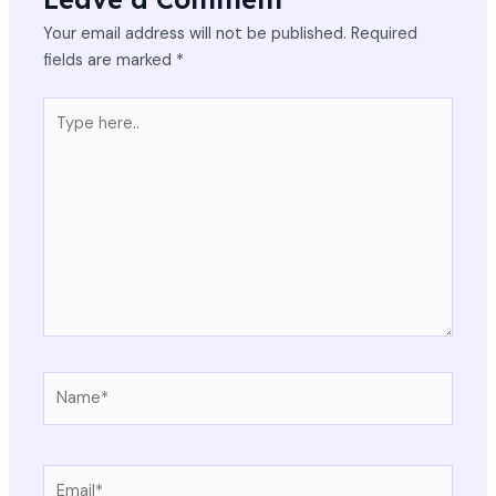
Your email address will not be published.
Required
fields are marked
*
Type
here..
Name*
Email*