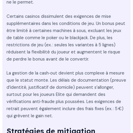
ne le permet.
Certains casinos dissimulent des exigences de mise
supplémentaires dans les conditions de jeu. Un bonus peut
être limité à certaines machines à sous, excluant les jeux
de table comme le poker ou le blackjack. De plus, les
restrictions de jeu (ex. : seules les variantes à 5 lignes)
réduisent la flexibilité du joueur et augmentent le risque
de perdre le bonus avant de le convertir.
La gestion de la cash‑out devient plus complexe à mesure
que le statut monte. Les délais de documentation (preuve
d’identité, justificatif de domicile) peuvent s’allonger,
surtout pour les joueurs Elite qui demandent des
vérifications anti‑fraude plus poussées. Les exigences de
retrait peuvent également inclure des frais fixes (ex. : 5 €)
qui grèvent le gain net.
Stratégies de mitigation