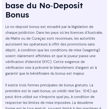
base du No‑Deposit
Bonus
Le no‑deposit bonus est encadré par la législation de
chaque juridiction. Dans les pays où les licences d’Australie,
de Malte ou de Curaçao sont reconnues, les autorités
autorisent les opérateurs à offrir des promotions sans
dépôt, à condition que les conditions de mise (wagering)
soient clairement affichées et que le joueur passe une
vérification d’identité (KYC). Cette exigence de
vérification vise à prévenir le blanchiment d’argent et à
garantir que le bénéficiaire du bonus est majeur.
Il existe trois formes principales de bonus gratuits. La
première est le cash bonus, un crédit réel (ex. : 10 €) qui
peut être utilisé sur n’importe quel jeu, à condition de
respecter les limites de mise imposées. La deuxième
forme est le tour gratuit, souvent limité à des machines à