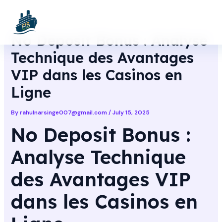
Skip
Post
to
navigation
content
No Deposit Bonus : Analyse
Technique des Avantages
VIP dans les Casinos en
Ligne
By
rahulnarsinge007@gmail.com
/
July 15, 2025
No Deposit Bonus :
Analyse Technique
des Avantages VIP
dans les Casinos en