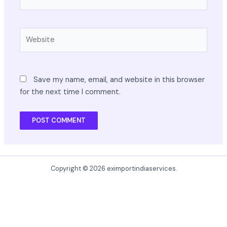
Website
Save my name, email, and website in this browser
for the next time I comment.
Copyright © 2026 eximportindiaservices.