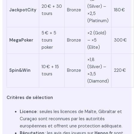
20 € + 30
(Silver) –
JackpotCity
Bronze
180 €
tours
×2,5
(Platinum)
5 € + 5
×2 (Gold)
MegaPoker
tours
Bronze
– ×5
300 €
poker
(Elite)
×1,8
10 € + 15
(Silver) –
Spin&Win
Bronze
220 €
tours
×3,5
(Diamond)
Critères de sélection
Licence
: seules les licences de Malte, Gibraltar et
Curaçao sont reconnues par les autorités
européennes et offrent une protection adéquate.
Réputation
: les avis des joueurs sur
Henoo.fr
sont