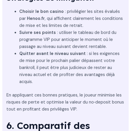
Choisir le bon casino
: privilégier les sites évalués
par
Henoo.fr
, qui affichent clairement les conditions
de mise et les limites de retrait.
Suivre ses points
: utiliser le tableau de bord du
programme VIP pour anticiper le moment où le
passage au niveau suivant devient rentable.
Quitter avant le niveau suivant
: si les exigences
de mise pour le prochain palier dépassent votre
bankroll, il peut être plus judicieux de rester au
niveau actuel et de profiter des avantages déjà
acquis.
En appliquant ces bonnes pratiques, le joueur minimise les
risques de perte et optimise la valeur du no‑deposit bonus
tout en profitant des privilèges VIP.
6. Comparatif des