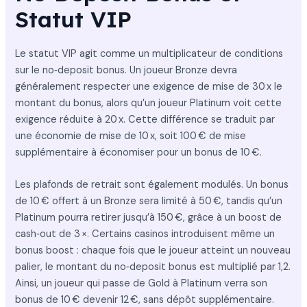
Statut VIP
Le statut VIP agit comme un multiplicateur de conditions
sur le no‑deposit bonus. Un joueur Bronze devra
généralement respecter une exigence de mise de 30 x le
montant du bonus, alors qu’un joueur Platinum voit cette
exigence réduite à 20 x. Cette différence se traduit par
une économie de mise de 10 x, soit 100 € de mise
supplémentaire à économiser pour un bonus de 10 €.
Les plafonds de retrait sont également modulés. Un bonus
de 10 € offert à un Bronze sera limité à 50 €, tandis qu’un
Platinum pourra retirer jusqu’à 150 €, grâce à un boost de
cash‑out de 3 ×. Certains casinos introduisent même un
bonus boost : chaque fois que le joueur atteint un nouveau
palier, le montant du no‑deposit bonus est multiplié par 1,2.
Ainsi, un joueur qui passe de Gold à Platinum verra son
bonus de 10 € devenir 12 €, sans dépôt supplémentaire.