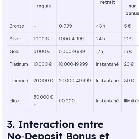
retrait
requis
sur
bonu
Bronze
–
0‑999
48 h
5 €
Silver
1 000 €
1 000‑4 999
24 h
10 €
Gold
5 000 €
5 000‑9 999
12 h
15 €
Platinum
10 000 €
10 000‑19 999
Instantané
20 €
Diamond
20 000 €
20 000‑49 999
Instantané
30 €
50 000 €
Elite
50 000+
Instantané
Illimité
+
3. Interaction entre
No‑Deposit Bonus et