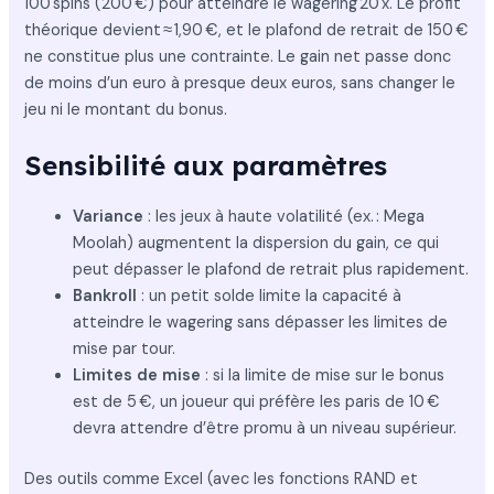
100 spins (200 €) pour atteindre le wagering 20 x. Le profit
théorique devient ≈ 1,90 €, et le plafond de retrait de 150 €
ne constitue plus une contrainte. Le gain net passe donc
de moins d’un euro à presque deux euros, sans changer le
jeu ni le montant du bonus.
Sensibilité aux paramètres
Variance
: les jeux à haute volatilité (ex. : Mega
Moolah) augmentent la dispersion du gain, ce qui
peut dépasser le plafond de retrait plus rapidement.
Bankroll
: un petit solde limite la capacité à
atteindre le wagering sans dépasser les limites de
mise par tour.
Limites de mise
: si la limite de mise sur le bonus
est de 5 €, un joueur qui préfère les paris de 10 €
devra attendre d’être promu à un niveau supérieur.
Des outils comme Excel (avec les fonctions RAND et