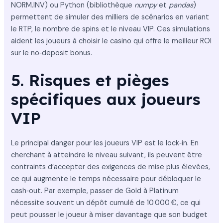
NORM.INV) ou Python (bibliothèque
numpy
et
pandas
)
permettent de simuler des milliers de scénarios en variant
le RTP, le nombre de spins et le niveau VIP. Ces simulations
aident les joueurs à choisir le casino qui offre le meilleur ROI
sur le no‑deposit bonus.
5. Risques et pièges
spécifiques aux joueurs
VIP
Le principal danger pour les joueurs VIP est le lock‑in. En
cherchant à atteindre le niveau suivant, ils peuvent être
contraints d’accepter des exigences de mise plus élevées,
ce qui augmente le temps nécessaire pour débloquer le
cash‑out. Par exemple, passer de Gold à Platinum
nécessite souvent un dépôt cumulé de 10 000 €, ce qui
peut pousser le joueur à miser davantage que son budget