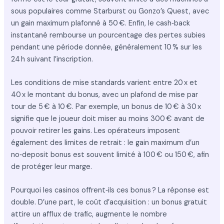
sous populaires comme Starburst ou Gonzo’s Quest, avec
un gain maximum plafonné à 50 €. Enfin, le cash‑back
instantané rembourse un pourcentage des pertes subies
pendant une période donnée, généralement 10 % sur les
24 h suivant l’inscription.
Les conditions de mise standards varient entre 20 x et
40 x le montant du bonus, avec un plafond de mise par
tour de 5 € à 10 €. Par exemple, un bonus de 10 € à 30 x
signifie que le joueur doit miser au moins 300 € avant de
pouvoir retirer les gains. Les opérateurs imposent
également des limites de retrait : le gain maximum d’un
no‑deposit bonus est souvent limité à 100 € ou 150 €, afin
de protéger leur marge.
Pourquoi les casinos offrent‑ils ces bonus ? La réponse est
double. D’une part, le coût d’acquisition : un bonus gratuit
attire un afflux de trafic, augmente le nombre