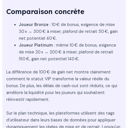
Comparaison concrète
Joueur Bronze
: 10 € de bonus, exigence de mise
30 x → 300 € à miser, plafond de retrait 50 €, gain
net potentiel 40 €.
Joueur Platinum
: même 10 € de bonus, exigence
de mise 20 x → 200 € à miser, plafond de retrait
150 €, gain net potentiel 140 €.
La différence de 100 € de gain net montre clairement
comment le statut VIP transforme la valeur réelle du
bonus. De plus, les délais de cash‑out sont réduits, ce qui
améliore la liquidité pour les joueurs qui souhaitent
réinvestir rapidement.
Sur le plan technique, les plateformes utilisent des tags
d’utilisateur dans leurs bases de données pour appliquer
dynamiquement les règles de mise et de retrait. Lorsqu’un