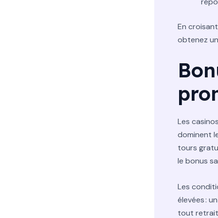
répo
En croisant
obtenez un
Bon
pro
Les casinos
dominent le
tours grat
le bonus sa
Les condit
élevées : u
tout retrai