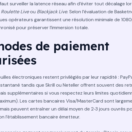
 faut surveiller la latence réseau afin d’éviter tout décalage l
r
Roulette Live
ou
Blackjack Live
. Selon l’évaluation de Basket
ques opérateurs garantissent une résolution minimale de 108
ronisé pour préserver l’immersion totale.
hodes de paiement
risées
uilles électroniques restent privilégiés par leur rapidité : Pay
stantané tandis que Skrill ou Neteller offrent souvent des ret
rais supplémentaires si vous respectez leurs limites quotidien
aximum). Les cartes bancaires Visa/MasterCard sont largem
ais peuvent entraîner un délai moyen de 2‑3 jours ouvrés po
lon l’établissement bancaire émetteur.