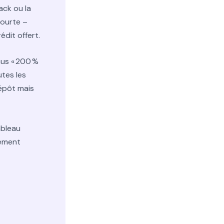
ack ou la
courte –
édit offert.
us « 200 %
utes les
dépôt mais
ableau
dement