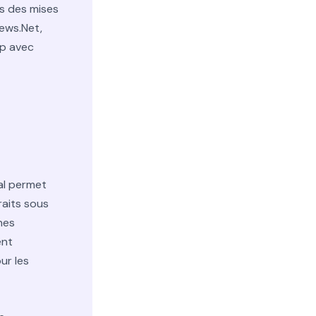
ors des mises
news.Net,
0p avec
Pal permet
raits sous
nes
ent
ur les