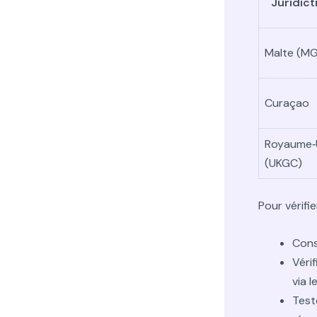
Juridict
Malte (M
Curaçao
Royaume‑
(UKGC)
Pour vérifi
Consu
Véri
via 
Test