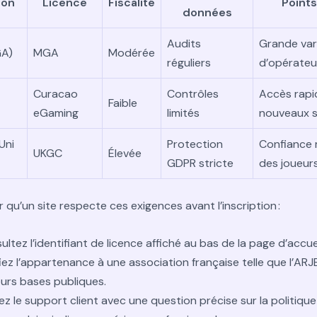
ion
Licence
Fiscalité
Points
données
Audits
Grande var
GA)
MGA
Modérée
réguliers
d’opérateu
Curacao
Contrôles
Accès rapi
Faible
eGaming
limités
nouveaux s
Uni
Protection
Confiance 
UKGC
Élevée
GDPR stricte
des joueur
er qu’un site respecte ces exigences avant l’inscription :
ltez l’identifiant de licence affiché au bas de la page d’accuei
fiez l’appartenance à une association française telle que l’ARJ
leurs bases publiques.
ez le support client avec une question précise sur la politique