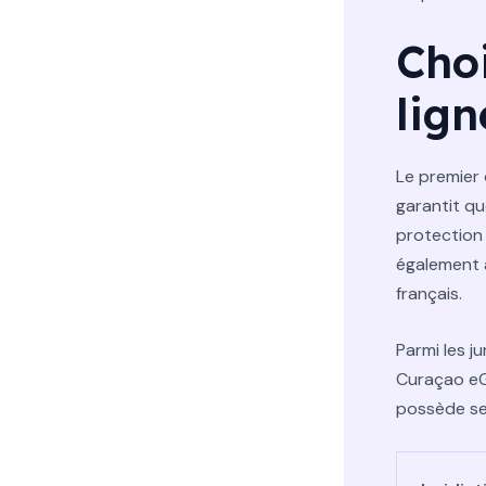
Choi
lign
Le premier 
garantit qu
protection
également à
français.
Parmi les j
Curaçao eG
possède ses