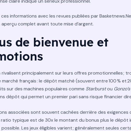
nse claire indique un sérieux professionnel.
 ces informations avec les revues publiées par Basketnews.Ne
 aperçu complet avant toute mise d’argent.
us de bienvenue et
motions
 rivalisent principalement sur leurs offres promotionnelles ; tr
 marché français : le dépôt matché (souvent entre 100 % et 20
uits sur des machines populaires comme
Starburst
ou
Gonzo’s
ns dépôt qui permet un premier pari sans risque financier dir
ions associées sont souvent cachées derrière des exigences 
n ratio typique est de 30x le montant du bonus plus le dépôt in
t possible. Les jeux éligibles varient ; généralement seules cert