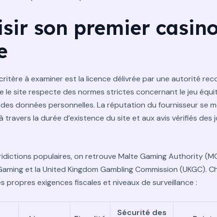
sir son premier casin
e
critère à examiner est la licence délivrée par une autorité reco
e le site respecte des normes strictes concernant le jeu équit
 des données personnelles. La réputation du fournisseur se 
 travers la durée d’existence du site et aux avis vérifiés des 
uridictions populaires, on retrouve Malte Gaming Authority (M
aming et la United Kingdom Gambling Commission (UKGC). C
 propres exigences fiscales et niveaux de surveillance :
Sécurité des