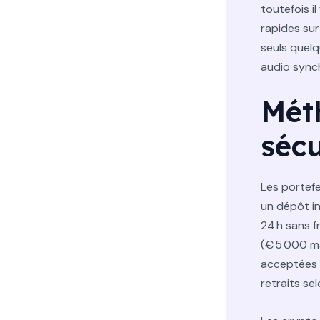
toutefois il
rapides su
seuls quel
audio synch
Mét
sécu
Les portefe
un dépôt in
24 h sans f
(€ 5 000 m
acceptées m
retraits se