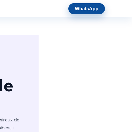
WhatsApp
de
sireux de
bles, il