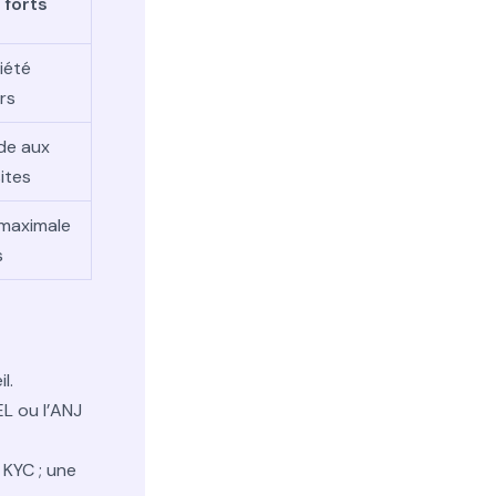
 forts
iété
rs
de aux
ites
maximale
s
l.
EL ou l’ANJ
 KYC ; une