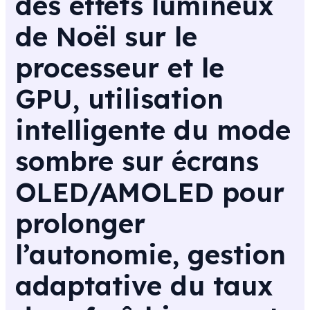
des effets lumineux
de Noël sur le
processeur et le
GPU, utilisation
intelligente du mode
sombre sur écrans
OLED/AMOLED pour
prolonger
l’autonomie, gestion
adaptative du taux