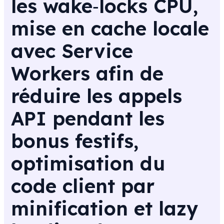
les wake‑locks CPU,
mise en cache locale
avec Service
Workers afin de
réduire les appels
API pendant les
bonus festifs,
optimisation du
code client par
minification et lazy