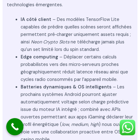
technologies émergentes.
IA côté client
– Des modèles TensorFlow Lite
capables de prédire quelles scènes seront affichées
permettent pré‑charger uniquement assets requis ;
ainsi
Neon Crypto Slots
ne télécharge jamais plus
qu’un set limité lors du spin standard.
Edge computing
– Déplacer certains calculs
probabilistes vers des micro‑serveurs proches
géographiquement réduit latence réseau ainsi que
cycles radio consommés par l’appareil mobile.
Batteries dynamiques & OS intelligents
– Les
prochains systèmes Android pourront ajuster
automatiquement voltage selon charge prédictive
issue du moteur IA intégré ; combiné avec APIs
ouvertes permettant aux apps iGaming déclarer leur
profil énergétique (
low
,
medium
,
high
) nous ouvrira la
voie vers une collaboration proactive entre OS et
casino mobile.