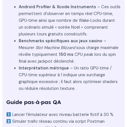
Android Profiler & Xcode Instruments
– Ces outils
permettent d’observer en temps réel CPU‑time,
GPU‑time ainsi que nombre de Wake‑Locks durant
un scénario simulé « soirée Noël » comprenant
plusieurs tours gratuits consécutifs.
Benchmarks spécifiques aux jeux casino
–
Mesurer
Slot Machine Blizzard
sous charge maximale
révèle typiquement
150 ms
CPU peak lors du spin
final avec jackpot déclenché.
Interprétation métrique
– Un ratio GPU‑time /
CPU‑time supérieur à 1 indique une surcharge
graphique excessive ; il faut alors optimiser shaders
ou réduire résolution texture.
Guide pas‑à‑pas QA
Lancer l’émulateur avec niveau batterie fictif à 30 %
Simuler trafic réseau continu via script Postman