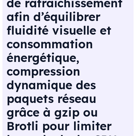
de rafraîchissement
afin d’équilibrer
fluidité visuelle et
consommation
énergétique,
compression
dynamique des
paquets réseau
grâce à gzip ou
Brotli pour limiter