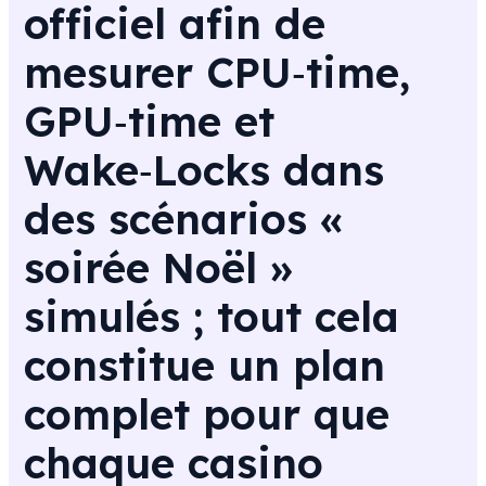
officiel afin de
mesurer CPU‑time,
GPU‑time et
Wake‑Locks dans
des scénarios «
soirée Noël »
simulés ; tout cela
constitue un plan
complet pour que
chaque casino