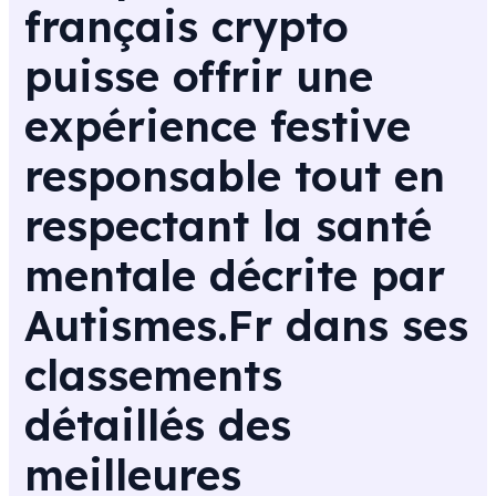
français crypto
puisse offrir une
expérience festive
responsable tout en
respectant la santé
mentale décrite par
Autismes.Fr dans ses
classements
détaillés des
meilleures