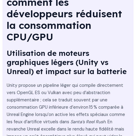
comment les
développeurs réduisent
la consommation
CPU/GPU
Utilisation de moteurs
graphiques légers (Unity vs
Unreal) et impact sur la batterie
Unity propose un pipeline léger qui compile directement
vers OpenGL ES ou Vulkan avec peu d’abstraction
supplémentaire ; cela se traduit souvent par une
consommation GPU inférieure d’environ 15 % comparée à
Unreal Engine lorsqu’on active les effets spéciaux comme
les feux d’artifice virtuels dans
Santa’s Reel Rush
. En
revanche Unreal excelle dans le rendu haute fidélité mais