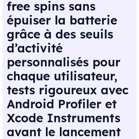
free spins sans
épuiser la batterie
grâce à des seuils
d’activité
personnalisés pour
chaque utilisateur,
tests rigoureux avec
Android Profiler et
Xcode Instruments
avant le lancement