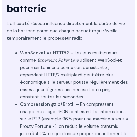
batterie
L’efficacité réseau influence directement la durée de vie
de la batterie parce que chaque paquet reçu réveille
temporairement le processeur radio.
WebSocket vs HTTP/2
– Les jeux multijoueurs
comme
Ethereum Poker Live
utilisent WebSocket
pour maintenir une connexion persistante ;
cependant HTTP/2 multiplexé peut être plus
économique si le serveur pousse régulièrement des
mises à jour légères sans nécessiter un ping
constant toutes les secondes.
Compression gzip/Brotli
– En compressant
chaque message JSON contenant les informations
sur le RTP (exemple 96 % pour une machine à sous «
Frosty Fortune »), on réduit le volume transmis
jusqu’à 40 %, ce qui diminue proportionnellement le