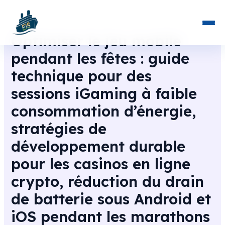
Skip
Post
to
navigation
content
Optimiser le jeu mobile
pendant les fêtes : guide
technique pour des
sessions iGaming à faible
consommation d’énergie,
stratégies de
développement durable
pour les casinos en ligne
crypto, réduction du drain
de batterie sous Android et
iOS pendant les marathons