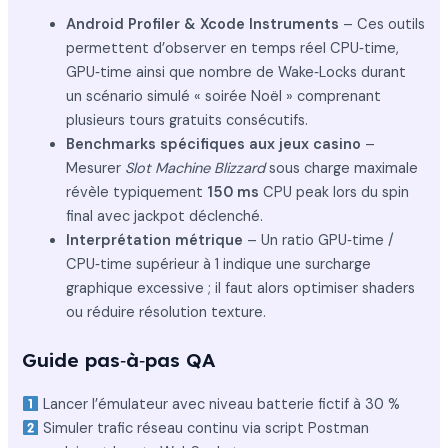
Android Profiler & Xcode Instruments
– Ces outils
permettent d’observer en temps réel CPU‑time,
GPU‑time ainsi que nombre de Wake‑Locks durant
un scénario simulé « soirée Noël » comprenant
plusieurs tours gratuits consécutifs.
Benchmarks spécifiques aux jeux casino
–
Mesurer
Slot Machine Blizzard
sous charge maximale
révèle typiquement
150 ms
CPU peak lors du spin
final avec jackpot déclenché.
Interprétation métrique
– Un ratio GPU‑time /
CPU‑time supérieur à 1 indique une surcharge
graphique excessive ; il faut alors optimiser shaders
ou réduire résolution texture.
Guide pas‑à‑pas QA
Lancer l’émulateur avec niveau batterie fictif à 30 %
Simuler trafic réseau continu via script Postman