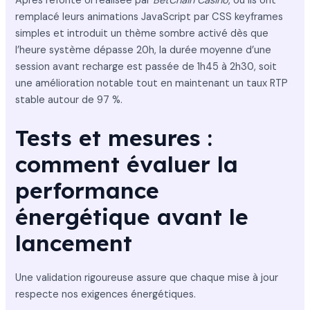
Après refonte UI réalisée par
BetChain Casino
, où ils ont
remplacé leurs animations JavaScript par CSS keyframes
simples et introduit un thème sombre activé dès que
l’heure système dépasse 20h, la durée moyenne d’une
session avant recharge est passée de 1h45 à 2h30, soit
une amélioration notable tout en maintenant un taux RTP
stable autour de 97 %.
Tests et mesures :
comment évaluer la
performance
énergétique avant le
lancement
Une validation rigoureuse assure que chaque mise à jour
respecte nos exigences énergétiques.