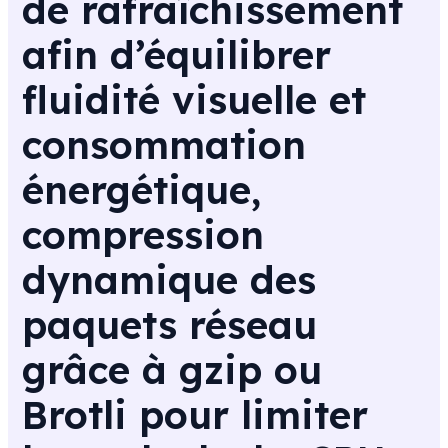
de rafraîchissement
afin d’équilibrer
fluidité visuelle et
consommation
énergétique,
compression
dynamique des
paquets réseau
grâce à gzip ou
Brotli pour limiter