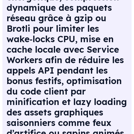
dynamique des paquets
réseau grâce à gzip ou
Brotli pour limiter les
wake‑locks CPU, mise en
cache locale avec Service
Workers afin de réduire les
appels API pendant les
bonus festifs, optimisation
du code client par
minification et lazy loading
des assets graphiques
saisonniers comme feux
d’artifice ou sapins animés,