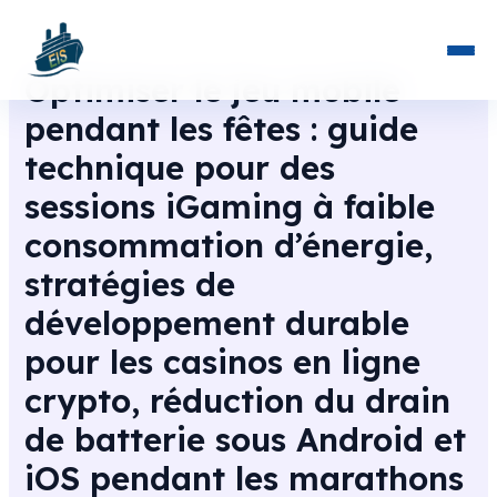
Skip
Post
to
navigation
content
Optimiser le jeu mobile
pendant les fêtes : guide
technique pour des
sessions iGaming à faible
consommation d’énergie,
stratégies de
développement durable
pour les casinos en ligne
crypto, réduction du drain
de batterie sous Android et
iOS pendant les marathons