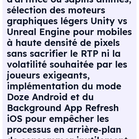
sélection des moteurs
graphiques légers Unity vs
Unreal Engine pour mobiles
à haute densité de pixels
sans sacrifier le RTP ni la
volatilité souhaitée par les
joueurs exigeants,
implémentation du mode
Doze Android et du
Background App Refresh
iOS pour empêcher les
processus en arrière‑plan