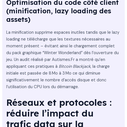
Optimisation du code côté client
(minification, lazy loading des
assets)
La minification supprime espaces inutiles tandis que le lazy
loading ne télécharge que les textures nécessaires au
moment présent – évitant ainsi le chargement complet
du pack graphique “Winter Wonderland” dès l’ouverture du
jeu. Un audit réalisé par Autismes.Fr a montré qu’en
appliquant ces pratiques à
Bitcoin Blackjack
, la charge
initiale est passée de 8 Mo à 3 Mo ce qui diminue
significativement le nombre d’accès disque et donc
l’utilisation du CPU lors du démarrage.
Réseaux et protocoles :
réduire l’impact du
trafic data sur la