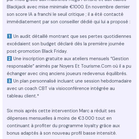
Blackjack avec mise minimale €1000. En novembre dernier
son score IA a franchi le seuil critique ; il a été contacté
immédiatement par son conseiller dédié qui lui a proposé :
Un audit détaillé montrant que ses pertes quotidiennes
excédaient son budget déclaré dès la première journée
post‑promotion Black Friday.
Une inscription gratuite aux ateliers mensuels “Gestion
responsable” animés par Noyers Et Tourisme.Com où il a pu
échanger avec cinq anciens joueurs redevenus équilibrés.
Un plan personnalisé incluant une session hebdomadaire
avec un coach CBT via visioconférence intégrée au
tableau client.*
Six mois après cette intervention Marc a réduit ses
dépenses mensuelles à moins de €3 000 tout en
continuant à profiter du programme loyalty grâce aux
bonus adaptés à son nouveau profil basse intensité.