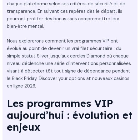
chaque plateforme selon ses critères de sécurité et de
transparence. En suivant ces repères dès le départ, ils
pourront profiter des bonus sans compromettre leur
bien‑être mental.
Nous explorerons comment les programmes VIP ont
évolué au point de devenir un vrai filet sécuritaire : du
simple statut Silver jusqu’aux cercles Diamond où chaque
niveau déclenche une série d’interventions personnalisées
visant à détecter tôt tout signe de dépendance pendant
le Black Friday. Discover your options at nouveaux casinos
en ligne 2026.
Les programmes VIP
aujourd’hui : évolution et
enjeux