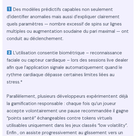
Des modèles prédictifs capables non seulement
d’identifier anomalies mais aussi d’expliquer clairement
quels paramètres — nombre excessif de spins sur lignes
multiples ou augmentation soudaine du pari maximal — ont
conduit au déclenchement.
L’utilisation consentie biométrique – reconnaissance
faciale ou capteur cardiaque – lors des sessions live dealer
afin que l’application signale automatiquement quand le
rythme cardiaque dépasse certaines limites liées au
stress.*
Parallèlement, plusieurs développeurs expérimentent déjà
la gamification responsable : chaque fois qu’un joueur
accepte volontairement une pause recommandée il gagne
“points santé” échangeables contre tokens virtuels
utilisables uniquement dans les jeux classés “low volatility”.
Enfin , on assiste progressivement au glissement vers ​un