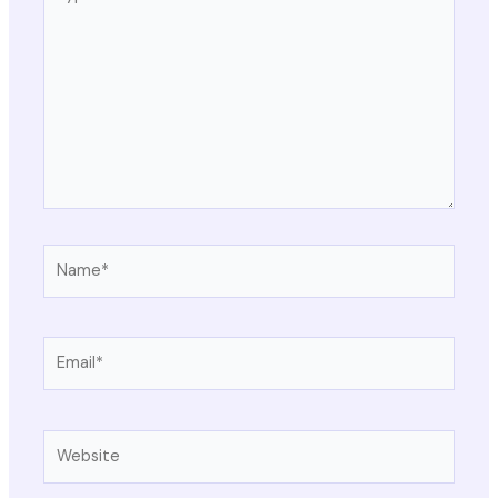
here..
Name*
Email*
Website