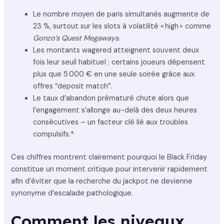
Le nombre moyen de paris simultanés augmente de
23 %, surtout sur les slots à volatilité « high » comme
Gonzo’s Quest Megaways
.
Les montants wagered atteignent souvent deux
fois leur seuil habituel ; certains joueurs dépensent
plus que 5 000 € en une seule soirée grâce aux
offres “deposit match”.
Le taux d’abandon prématuré chute alors que
l’engagement s’allonge au-delà des deux heures
consécutives – un facteur clé lié aux troubles
compulsifs.*
Ces chiffres montrent clairement pourquoi le Black Friday
constitue un moment critique pour intervenir rapidement
afin d’éviter que la recherche du jackpot ne devienne
synonyme d’escalade pathologique.
Comment les niveaux