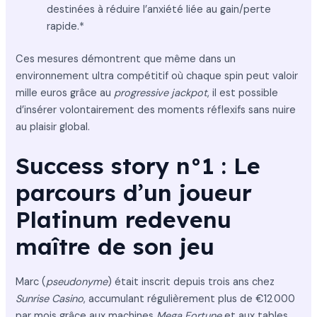
destinées à réduire l’anxiété liée au gain/perte
rapide.*
Ces mesures démontrent que même dans un
environnement ultra compétitif où chaque spin peut valoir
mille euros grâce au
progressive jackpot
, il est possible
d’insérer volontairement des moments réflexifs sans nuire
au plaisir global.
Success story n°1 : Le
parcours d’un joueur
Platinum redevenu
maître de son jeu
Marc (
pseudonyme
) était inscrit depuis trois ans chez
Sunrise Casino
, accumulant régulièrement plus de €12 000
par mois grâce aux machines
Mega Fortune
et aux tables