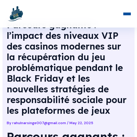
Skip
Post
to
navigation
content
Parcours gagnants :
l’impact des niveaux VIP
des casinos modernes sur
la récupération du jeu
problématique pendant le
Black Friday et les
nouvelles stratégies de
responsabilité sociale pour
les plateformes de jeux
By
rahulnarsinge007@gmail.com
/
May 22, 2025
Parcours gagnants :