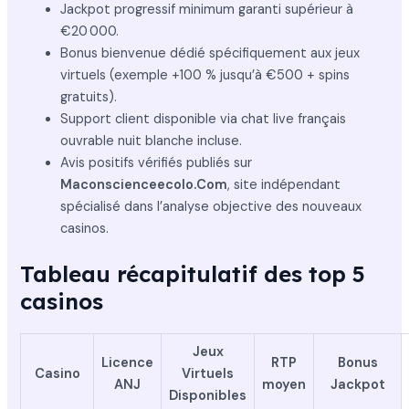
Jackpot progressif minimum garanti supérieur à
€20 000.
Bonus bienvenue dédié spécifiquement aux jeux
virtu­els (exemple +100 % jusqu’à €500 + spins
gratuits).
Support client disponible via chat live français
ouvrable nuit blanche incluse.
Avis positifs vérifiés publiés sur
Maconscienceecolo.Com
, site indépendant
spécialisé dans l’analyse objective des nouveaux
casinos.
Tableau récapitulatif des top 5
casinos
Jeux
Licence
RTP
Bonus
Casino
Virtuels
ANJ
moyen
Jackpot
Disponibles