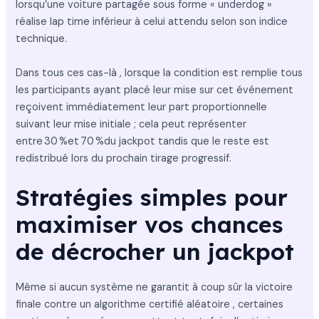
lorsqu’une voiture partagée sous forme « underdog »
réalise lap time inférieur à celui attendu selon son indice
technique.
Dans tous ces cas-là , lorsque la condition est remplie tous
les participants ayant placé leur mise sur cet événement
reçoivent immédiatement leur part proportionnelle
suivant leur mise initiale ; cela peut représenter
entre 30 %et 70 %du jackpot tandis que le reste est
redistribué lors du prochain tirage progressif.
Stratégies simples pour
maximiser vos chances
de décrocher un jackpot
Même si aucun système ne garantit à coup sûr la victoire
finale contre un algorithme certifié aléatoire , certaines