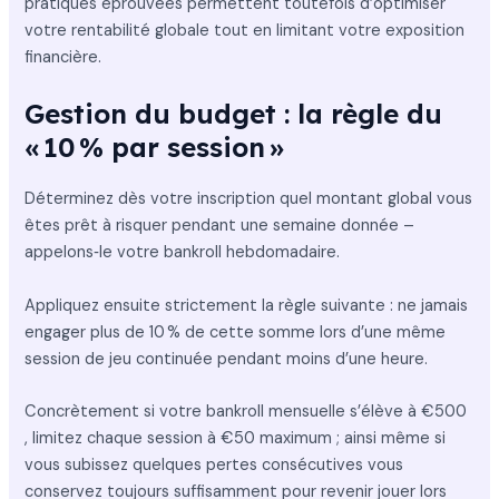
pratiques éprouvées permettent toutefois d’optimiser
votre rentabilité globale tout en limitant votre exposition
financière.
Gestion du budget : la règle du
« 10 % par session »
Déterminez dès votre inscription quel montant global vous
êtes prêt à risquer pendant une semaine donnée –
appelons‑le votre bankroll hebdomadaire.
Appliquez ensuite strictement la règle suivante : ne jamais
engager plus de 10 % de cette somme lors d’une même
session de jeu continuée pendant moins d’une heure.
Concrètement si votre bankroll mensuelle s’élève à €500
, limitez chaque session à €50 maximum ; ainsi même si
vous subissez quelques pertes consécutives vous
conservez toujours suffisamment pour revenir jouer lors