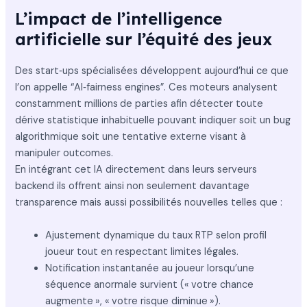
L’impact de l’intelligence
artificielle sur l’équité des jeux
Des start‑ups spécialisées développent aujourd’hui ce que
l’on appelle “AI‑fairness engines”. Ces moteurs analysent
constamment millions de parties afin détecter toute
dérive statistique inhabituelle pouvant indiquer soit un bug
algorithmique soit une tentative externe visant à
manipuler outcomes.
En intégrant cet IA directement dans leurs serveurs
backend ils offrent ainsi non seulement davantage
transparence mais aussi possibilités nouvelles telles que :
Ajustement dynamique du taux RTP selon profil
joueur tout en respectant limites légales.
Notification instantanée au joueur lorsqu’une
séquence anormale survient (« votre chance
augmente », « votre risque diminue »).