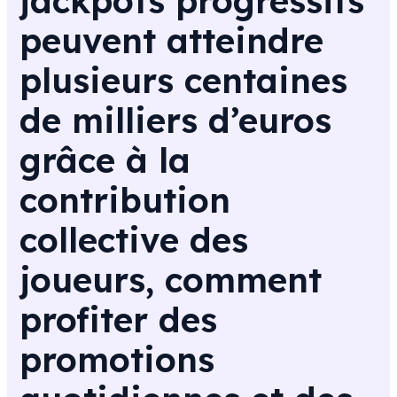
jackpots progressifs
peuvent atteindre
plusieurs centaines
de milliers d’euros
grâce à la
contribution
collective des
joueurs, comment
profiter des
promotions