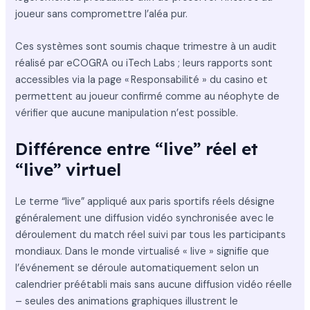
joueur sans compromettre l’aléa pur.
Ces systèmes sont soumis chaque trimestre à un audit
réalisé par eCOGRA ou iTech Labs ; leurs rapports sont
accessibles via la page « Responsabilité » du casino et
permettent au joueur confirmé comme au néophyte de
vérifier que aucune manipulation n’est possible.
Différence entre “live” réel et
“live” virtuel
Le terme “live” appliqué aux paris sportifs réels désigne
généralement une diffusion vidéo synchronisée avec le
déroulement du match réel suivi par tous les participants
mondiaux. Dans le monde virtualisé « live » signifie que
l’événement se déroule automatiquement selon un
calendrier préétabli mais sans aucune diffusion vidéo réelle
– seules des animations graphiques illustrent le