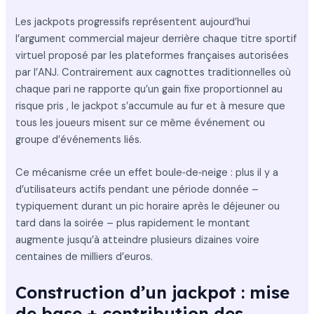
Les jackpots progressifs représentent aujourd’hui
l’argument commercial majeur derrière chaque titre sportif
virtuel proposé par les plateformes françaises autorisées
par l’ANJ. Contrairement aux cagnottes traditionnelles où
chaque pari ne rapporte qu’un gain fixe proportionnel au
risque pris , le jackpot s’accumule au fur et à mesure que
tous les joueurs misent sur ce même événement ou
groupe d’événements liés.
Ce mécanisme crée un effet boule‑de‑neige : plus il y a
d’utilisateurs actifs pendant une période donnée –
typiquement durant un pic horaire après le déjeuner ou
tard dans la soirée – plus rapidement le montant
augmente jusqu’à atteindre plusieurs dizaines voire
centaines de milliers d’euros.
Construction d’un jackpot : mise
de base + contribution des