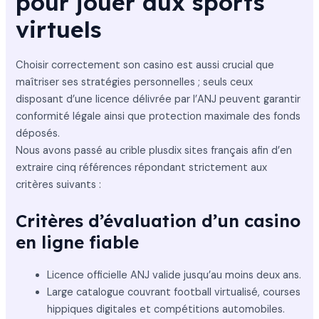
pour jouer aux sports
virtu­els
Choisir correctement son casino est aussi crucial que
maîtriser ses stratégies personnelles ; seuls ceux
disposant d’une licence délivrée par l’ANJ peuvent garantir
conformité légale ainsi que protection maximale des fonds
déposés.
Nous avons passé au crible plusdix sites français afin d’en
extraire cinq références répondant strictement aux
critères suivants :
Critères d’évaluation d’un casino
en ligne fiable
Licence officielle ANJ valide jusqu’au moins deux ans.
Large catalogue couvrant football virtualisé, courses
hippiques digitales et compétitions automobiles.