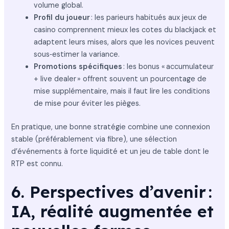
volume global.
Profil du joueur
: les parieurs habitués aux jeux de
casino comprennent mieux les cotes du blackjack et
adaptent leurs mises, alors que les novices peuvent
sous‑estimer la variance.
Promotions spécifiques
: les bonus « accumulateur
+ live dealer » offrent souvent un pourcentage de
mise supplémentaire, mais il faut lire les conditions
de mise pour éviter les pièges.
En pratique, une bonne stratégie combine une connexion
stable (préférablement via fibre), une sélection
d’événements à forte liquidité et un jeu de table dont le
RTP est connu.
6. Perspectives d’avenir :
IA, réalité augmentée et