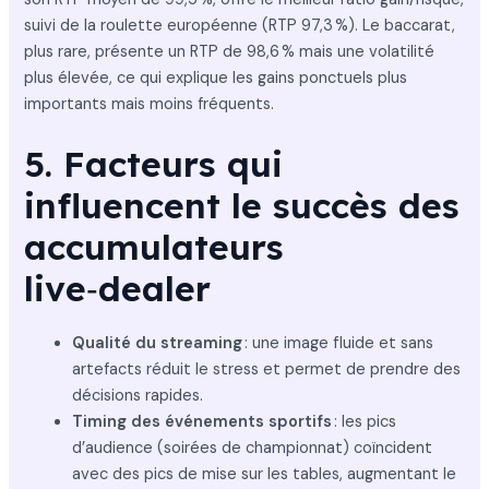
suivi de la roulette européenne (RTP 97,3 %). Le baccarat,
plus rare, présente un RTP de 98,6 % mais une volatilité
plus élevée, ce qui explique les gains ponctuels plus
importants mais moins fréquents.
5. Facteurs qui
influencent le succès des
accumulateurs
live‑dealer
Qualité du streaming
: une image fluide et sans
artefacts réduit le stress et permet de prendre des
décisions rapides.
Timing des événements sportifs
: les pics
d’audience (soirées de championnat) coïncident
avec des pics de mise sur les tables, augmentant le