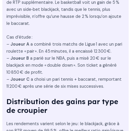
de RTP supplémentaire. Le basketball voit un gain de 5 %
avec un side‑bet blackjack, tandis que le tennis, plus
imprévisible, n’offre qu’une hausse de 2 % lorsqu’on ajoute
le baccarat.
Cas d’étude :
–
Joueur A
a combiné trois matchs de Ligue 1 avec un pari
roulette « pair ». En 45 minutes, il a encaissé 12 300 €.
–
Joueur B
a parié sur le NBA, puis a misé 20 € sur le
blackjack en mode « double down ». Son ticket a généré
10 850 € de profit.
–
Joueur C
a choisi un pari tennis + baccarat, remportant
11 200 € après une série de six mises successives.
Distribution des gains par type
de croupier
Les rendements varient selon le jeu : le blackjack, grâce à
son RTP moyen de 99,5 %, offre le meilleur ratio gain/risque,