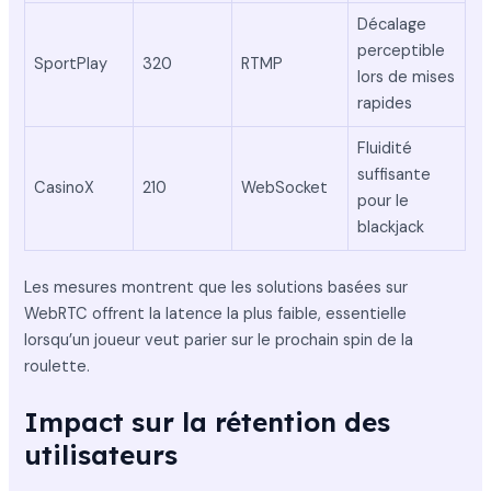
Décalage
perceptible
SportPlay
320
RTMP
lors de mises
rapides
Fluidité
suffisante
CasinoX
210
WebSocket
pour le
blackjack
Les mesures montrent que les solutions basées sur
WebRTC offrent la latence la plus faible, essentielle
lorsqu’un joueur veut parier sur le prochain spin de la
roulette.
Impact sur la rétention des
utilisateurs