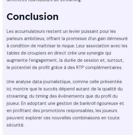
Conclusion
Les accumulateurs restent un levier puissant pour les
parieurs ambitieux, offrant la promesse d’un gain démesuré
à condition de maîtriser le risque. Leur association avec les
tables de croupiers en direct crée une synergie qui
augmente l’engagement, la durée de session et, surtout,
le potentiel de profit grâce à des RTP complémentaires.
Une analyse data‑journalistique, comme celle présentée
ici, montre que le succès dépend autant de la qualité du
streaming, du timing des événements que du profil du
joueur. En adoptant une gestion de bankroll rigoureuse et
en profitant des promotions responsables, les joueurs
peuvent explorer ces nouvelles combinaisons en toute
sécurité.