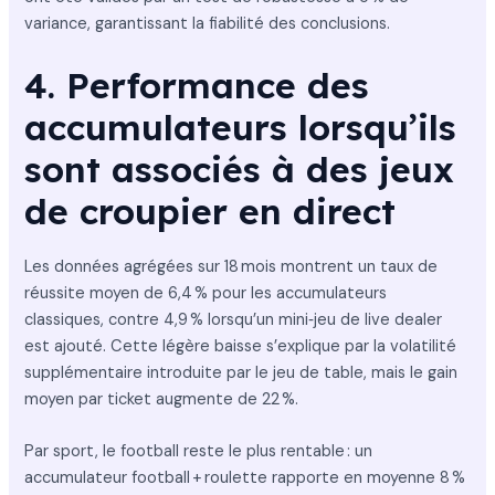
variance, garantissant la fiabilité des conclusions.
4. Performance des
accumulateurs lorsqu’ils
sont associés à des jeux
de croupier en direct
Les données agrégées sur 18 mois montrent un taux de
réussite moyen de 6,4 % pour les accumulateurs
classiques, contre 4,9 % lorsqu’un mini‑jeu de live dealer
est ajouté. Cette légère baisse s’explique par la volatilité
supplémentaire introduite par le jeu de table, mais le gain
moyen par ticket augmente de 22 %.
Par sport, le football reste le plus rentable : un
accumulateur football + roulette rapporte en moyenne 8 %