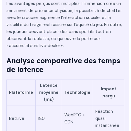
Les avantages perçus sont multiples. L’immersion crée un
sentiment de présence physique, la possibilité de chatter
avec le croupier augmente l’interaction sociale, et la
visibilité du tirage réel rassure sur l’équité du jeu. En outre,
les joueurs peuvent placer des paris sportifs tout en
observant la roulette, ce qui ouvre la porte aux
« accumulateurs live‑dealer ».
Analyse comparative des temps
de latence
Latence
Impact
Plateforme
moyenne
Technologie
perçu
(ms)
Réaction
WebRTC +
BetLive
180
quasi
CDN
instantanée