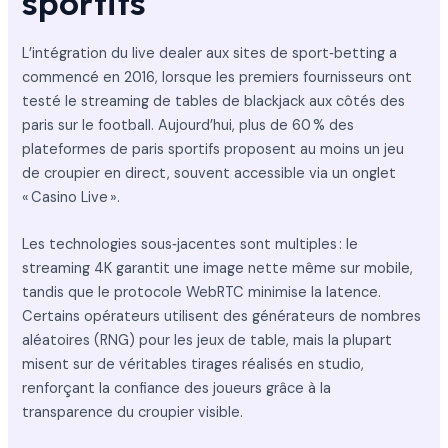
sportifs
L’intégration du live dealer aux sites de sport‑betting a
commencé en 2016, lorsque les premiers fournisseurs ont
testé le streaming de tables de blackjack aux côtés des
paris sur le football. Aujourd’hui, plus de 60 % des
plateformes de paris sportifs proposent au moins un jeu
de croupier en direct, souvent accessible via un onglet
« Casino Live ».
Les technologies sous‑jacentes sont multiples : le
streaming 4K garantit une image nette même sur mobile,
tandis que le protocole WebRTC minimise la latence.
Certains opérateurs utilisent des générateurs de nombres
aléatoires (RNG) pour les jeux de table, mais la plupart
misent sur de véritables tirages réalisés en studio,
renforçant la confiance des joueurs grâce à la
transparence du croupier visible.