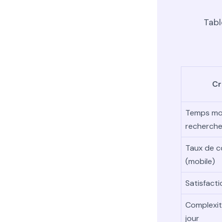
Tabl
Cr
Temps mo
recherch
Taux de c
(mobile)
Satisfacti
Complexit
jour