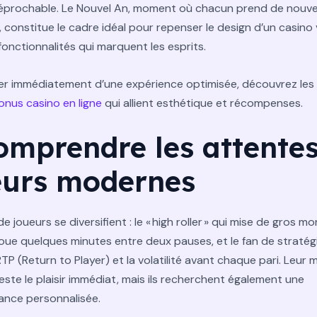
rréprochable. Le Nouvel An, moment où chacun prend de nouve
, constitue le cadre idéal pour repenser le design d’un casino v
fonctionnalités qui marquent les esprits.
er immédiatement d’une expérience optimisée, découvrez les 
onus casino en ligne
qui allient esthétique et récompenses.
omprendre les attente
eurs modernes
de joueurs se diversifient : le « high roller » qui mise de gros mo
joue quelques minutes entre deux pauses, et le fan de stratég
RTP (Return to Player) et la volatilité avant chaque pari. Leur 
reste le plaisir immédiat, mais ils recherchent également une
ance personnalisée.