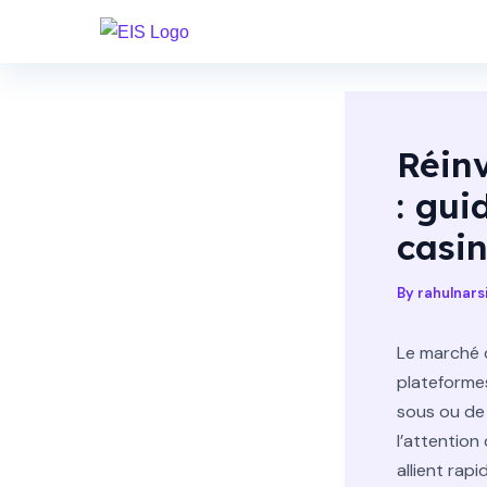
Skip
Post
to
navigation
content
Réinv
: gui
casin
By
rahulnar
Le marché d
plateformes
sous ou de 
l’attention
allient rap