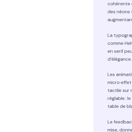
cohérente c
des néons v
augmentant
La typograp
comme Helv
en serif p
d’élégance.
Les animati
micro‑effet
tactile sur 
réglable : 
table de bl
Le feedback
mise, donne