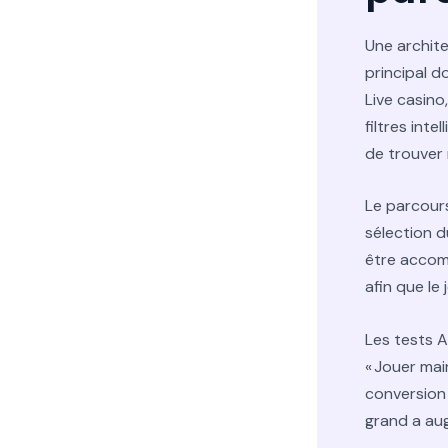
Une archit
principal d
Live casino
filtres inte
de trouver 
Le parcours
sélection d
être accomp
afin que le 
Les tests A
« Jouer mai
conversion 
grand a au