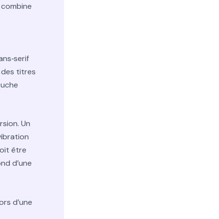
» combine
ans‑serif
des titres
ouche
rsion. Un
vibration
oit être
fond d’une
ors d’une