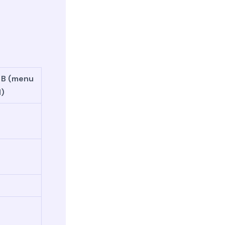
 B (menu
l)