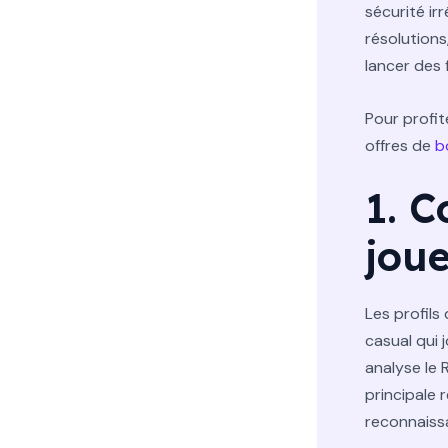
sécurité i
résolutions
lancer des 
Pour profit
offres de
b
1. C
jou
Les profils 
casual qui 
analyse le 
principale 
reconnaiss