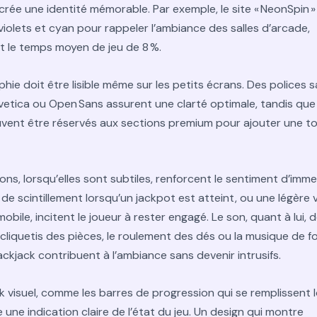
rée une identité mémorable. Par exemple, le site « NeonSpin 
iolets et cyan pour rappeler l’ambiance des salles d’arcade,
 le temps moyen de jeu de 8 %.
hie doit être lisible même sur les petits écrans. Des polices s
etica ou Open Sans assurent une clarté optimale, tandis que 
euvent être réservés aux sections premium pour ajouter une t
ons, lorsqu’elles sont subtiles, renforcent le sentiment d’imme
 de scintillement lorsqu’un jackpot est atteint, ou une légère 
mobile, incitent le joueur à rester engagé. Le son, quant à lui, d
le cliquetis des pièces, le roulement des dés ou la musique de 
ackjack contribuent à l’ambiance sans devenir intrusifs.
 visuel, comme les barres de progression qui se remplissent l
 une indication claire de l’état du jeu. Un design qui montre