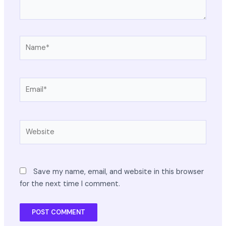
Name*
Email*
Website
Save my name, email, and website in this browser
for the next time I comment.