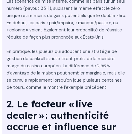
Les scénarios de mise interne, comme les paris sur un seul
numéro (payout 35 : 1), subissent le même effet : le zéro
unique retire moins de gains potentiels que le double zéro.
En dehors, les paris « pair/impair », « manque/passe », ou
« colonne » voient également leur probabilité de réussite
réduite de façon plus prononcée aux États‑Unis.
En pratique, les joueurs qui adoptent une stratégie de
gestion de bankroll stricte tirent profit de la moindre
marge du casino européen. La différence de 2,56 %
d’avantage de la maison peut sembler marginale, mais elle
se cumule rapidement lorsqu’on joue plusieurs centaines
de tours, comme le montre l’exemple précédent.
2. Le facteur « live
dealer » : authenticité
accrue et influence sur