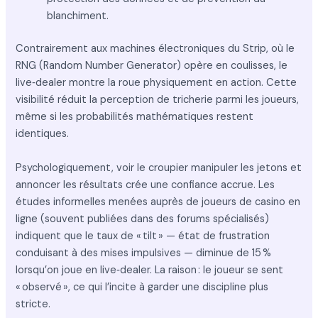
blanchiment.
Contrairement aux machines électroniques du Strip, où le
RNG (Random Number Generator) opère en coulisses, le
live‑dealer montre la roue physiquement en action. Cette
visibilité réduit la perception de tricherie parmi les joueurs,
même si les probabilités mathématiques restent
identiques.
Psychologiquement, voir le croupier manipuler les jetons et
annoncer les résultats crée une confiance accrue. Les
études informelles menées auprès de joueurs de casino en
ligne (souvent publiées dans des forums spécialisés)
indiquent que le taux de « tilt » — état de frustration
conduisant à des mises impulsives — diminue de 15 %
lorsqu’on joue en live‑dealer. La raison : le joueur se sent
« observé », ce qui l’incite à garder une discipline plus
stricte.