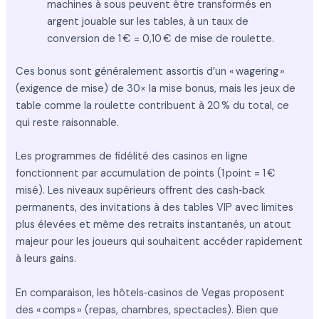
machines à sous peuvent être transformés en
argent jouable sur les tables, à un taux de
conversion de 1 € = 0,10 € de mise de roulette.
Ces bonus sont généralement assortis d’un « wagering »
(exigence de mise) de 30× la mise bonus, mais les jeux de
table comme la roulette contribuent à 20 % du total, ce
qui reste raisonnable.
Les programmes de fidélité des casinos en ligne
fonctionnent par accumulation de points (1 point = 1 €
misé). Les niveaux supérieurs offrent des cash‑back
permanents, des invitations à des tables VIP avec limites
plus élevées et même des retraits instantanés, un atout
majeur pour les joueurs qui souhaitent accéder rapidement
à leurs gains.
En comparaison, les hôtels‑casinos de Vegas proposent
des « comps » (repas, chambres, spectacles). Bien que