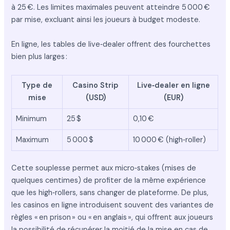
à 25 €. Les limites maximales peuvent atteindre 5 000 €
par mise, excluant ainsi les joueurs à budget modeste.
En ligne, les tables de live‑dealer offrent des fourchettes
bien plus larges :
Type de
Casino Strip
Live‑dealer en ligne
mise
(USD)
(EUR)
Minimum
25 $
0,10 €
Maximum
5 000 $
10 000 € (high‑roller)
Cette souplesse permet aux micro‑stakes (mises de
quelques centimes) de profiter de la même expérience
que les high‑rollers, sans changer de plateforme. De plus,
les casinos en ligne introduisent souvent des variantes de
règles « en prison » ou « en anglais », qui offrent aux joueurs
la possibilité de récupérer la moitié de la mise en cas de