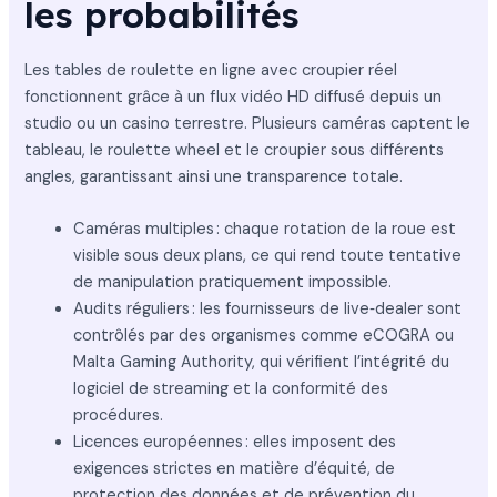
les probabilités
Les tables de roulette en ligne avec croupier réel
fonctionnent grâce à un flux vidéo HD diffusé depuis un
studio ou un casino terrestre. Plusieurs caméras captent le
tableau, le roulette wheel et le croupier sous différents
angles, garantissant ainsi une transparence totale.
Caméras multiples : chaque rotation de la roue est
visible sous deux plans, ce qui rend toute tentative
de manipulation pratiquement impossible.
Audits réguliers : les fournisseurs de live‑dealer sont
contrôlés par des organismes comme eCOGRA ou
Malta Gaming Authority, qui vérifient l’intégrité du
logiciel de streaming et la conformité des
procédures.
Licences européennes : elles imposent des
exigences strictes en matière d’équité, de
protection des données et de prévention du