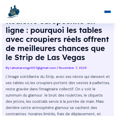
Skip
Post
to
navigation
content
Roulette européenne en
ligne : pourquoi les tables
avec croupiers réels offrent
de meilleures chances que
le Strip de Las Vegas
By
rahulnarsinge007@gmail.com
/
November 7, 2025
L’image scintillante du Strip, avec ses néons qui dansent et
ses tables où les croupiers portent des vestes à paillettes,
reste gravée dans l’imaginaire collectif. On y voit le
summum du glamour : le bruit des roulettes, le cliquetis
des jetons, les cocktails servis à la portée de main. Mais
derrière cette atmosphère glamour se cachent des
contraintes : horaires limités, frais de déplacement, et