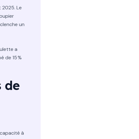
t 2025. Le
roupier
éclenche un
ulette a
pé de 15 %
s de
 capacité à