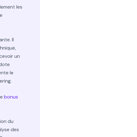
lement les
ne
nte. Il
chnique,
cevoir un
cdote
nte le
ering.
le
bonus
tion du
alyse des