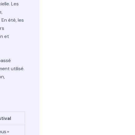
ielle. Les
e,
En été, les
rs
on et
passé
ent utilisé.
on,
tival
nus »