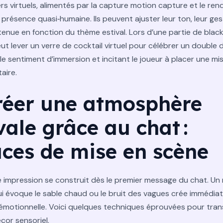
rs virtuels, alimentés par la capture motion capture et le ren
 présence quasi‑humaine. Ils peuvent ajuster leur ton, leur ges
enue en fonction du thème estival. Lors d’une partie de blackj
ut lever un verre de cocktail virtuel pour célébrer un double 
le sentiment d’immersion et incitant le joueur à placer une mi
aire.
Créer une atmosphère
vale grâce au chat :
uces de mise en scène
e impression se construit dès le premier message du chat. U
ui évoque le sable chaud ou le bruit des vagues crée immédi
émotionnelle. Voici quelques techniques éprouvées pour tran
cor sensoriel.