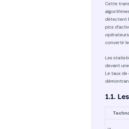
Cette transf
algorithme
détectent l
pics d’acti
opérateurs,
convertir le
Les statis
devant une 
Le taux de 
démontrant 
1.1. Le
Techno