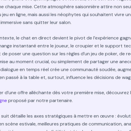
 chaque mise. Cette atmosphère saisonnière attire non seu
 jeu en ligne, mais aussi les néophytes qui souhaitent vivre u
immersive sans quitter leur salon.
texte, le chat en direct devient le pivot de l’expérience gagna
hange instantané entre le joueur, le croupier et le support te
de poser une question sur les règles d’un jeu de poker, de re
 mise au moment crucial, ou simplement de partager une ane
Le dialogue en temps réel crée une communauté soudée, augme
 passé à la table et, surtout, influence les décisions de wag
er d’une offre alléchante dès votre première mise, découvrez 
igne
proposé par notre partenaire.
ui suit détaille les axes stratégiques à mettre en œuvre : évolu
en scène estivale, meilleures pratiques de communication, an