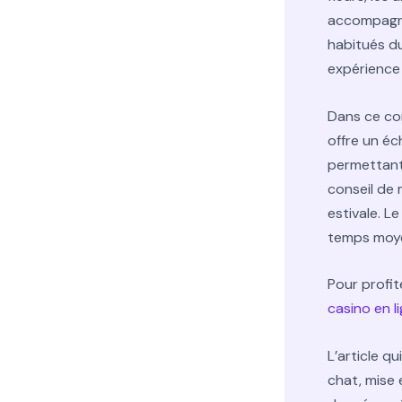
accompagne
habitués du
expérience 
Dans ce con
offre un éc
permettant 
conseil de
estivale. 
temps moyen
Pour profit
casino en l
L’article q
chat, mise 