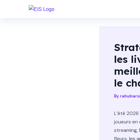
Skip
Post
to
navigation
content
Strat
les l
meil
le ch
By
rahulnar
L’été 2026 
joueurs en 
streaming, 
fleurs, les