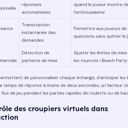
réponses
quand le joueur montre d
ionnelle
automatisées
l’enthousiasme
Transcription
ssance
Permettre aux joueurs de
instantanée des
questions sans quitter le 
demandes
Détection de
Ajuster les limites de mis
mentale
patterns de mise
les tournois « Beach Party 
permettent de personnaliser chaque échange, d’anticiper les 
 le temps de réponse à moins de deux secondes, un facteur cl
e flux de jeu pendant les parties rapides de roulette ou de ba
 rôle des croupiers virtuels dans
action