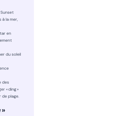
« Sunset
 à la mer,
tar en
alement
er du soleil
ience
e des
r « ding »
r de plage.
 »