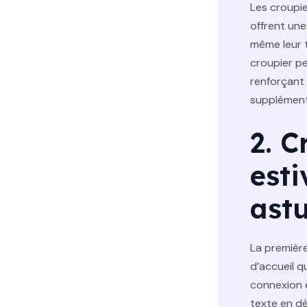
Les croupie
offrent une
même leur t
croupier pe
renforçant 
supplément
2. 
esti
ast
La premièr
d’accueil q
connexion 
texte en dé