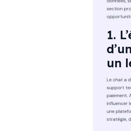
données, s
section pr
opportunité
1. L
d’un
un 
Le chat a d
support tec
paiement. A
influencer 
une platefo
stratégie,