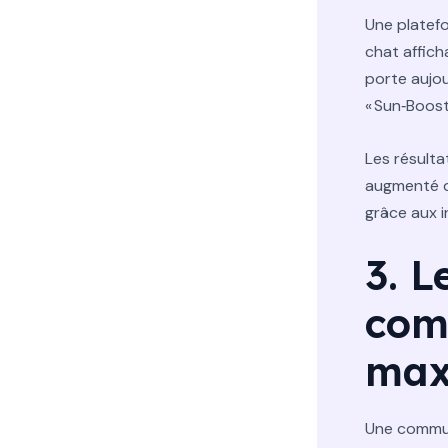
Une platefo
chat affich
porte aujou
« Sun‑Boost
Les résulta
augmenté d
grâce aux i
3. L
com
max
Une communi