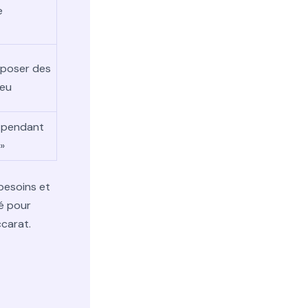
e
 poser des
jeu
e pendant
»
besoins et
é pour
ccarat.