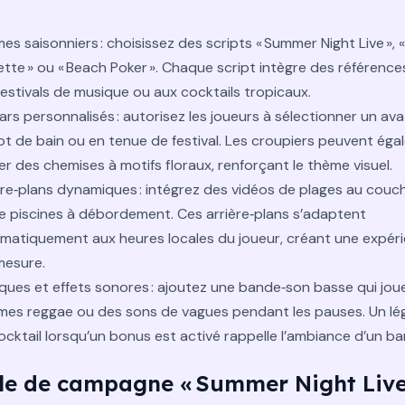
es saisonniers : choisissez des scripts « Summer Night Live », 
ette » ou « Beach Poker ». Chaque script intègre des références
festivals de musique ou aux cocktails tropicaux.
ars personnalisés : autorisez les joueurs à sélectionner un ava
lot de bain ou en tenue de festival. Les croupiers peuvent ég
er des chemises à motifs floraux, renforçant le thème visuel.
ère‑plans dynamiques : intégrez des vidéos de plages au couch
e piscines à débordement. Ces arrière‑plans s’adaptent
matiquement aux heures locales du joueur, créant une expér
mesure.
ques et effets sonores : ajoutez une bande‑son basse qui jou
mes reggae ou des sons de vagues pendant les pauses. Un lége
ocktail lorsqu’un bonus est activé rappelle l’ambiance d’un ba
e de campagne « Summer Night Live