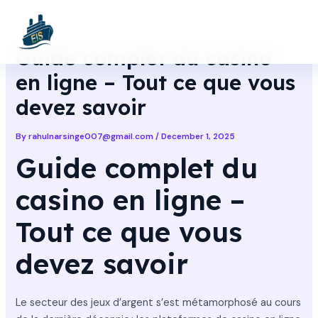
Skip
Post
to
navigation
content
Guide complet du casino
en ligne – Tout ce que vous
devez savoir
By
rahulnarsinge007@gmail.com
/
December 1, 2025
Guide complet du
casino en ligne –
Tout ce que vous
devez savoir
Le secteur des jeux d’argent s’est métamorphosé au cours