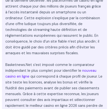
de la dernière décennie : les plateformes de casino en ligne
attirent chaque jour des millions de joueurs français grâce
à l’accès instantané depuis un smartphone ou un
ordinateur. Cette explosion s’explique par la combinaison
d’une offre ludique toujours plus diversifiée, de
technologies de streaming haute définition et de
réglementations européennes qui rassurent le public. En
conséquence, le choix d’un site fiable n’est plus anodin ; il
doit être guidé par des critères précis afin d’éviter les
arnaques et les mauvaises surprises fiscales.
Basketnews.Net s’est imposé comme le comparateur
indépendant le plus complet pour identifier le
nouveau
casino en ligne
qui correspond à chaque profil de joueur. Le
site teste les licences, analyse les bonus et vérifie la
fluidité des paiements avant de publier ses classements
mensuels. Grâce à cette expertise reconnue, les joueurs
peuvent consulter des avis impartiaux et sélectionner
rapidement le meilleur casino en ligne 2026 sans perdre de