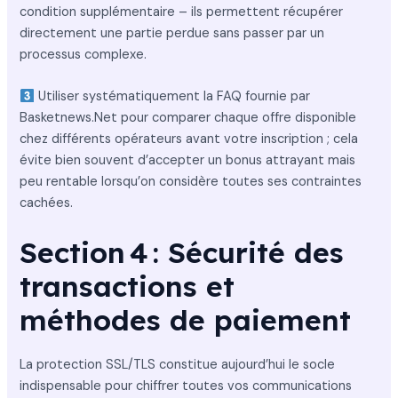
condition supplémentaire – ils permettent récupérer
directement une partie perdue sans passer par un
processus complexe.
Utiliser systématiquement la FAQ fournie par
Basketnews.Net pour comparer chaque offre disponible
chez différents opérateurs avant votre inscription ; cela
évite bien souvent d’accepter un bonus attrayant mais
peu rentable lorsqu’on considère toutes ses contraintes
cachées.
Section 4 : Sécurité des
transactions et
méthodes de paiement
La protection SSL/TLS constitue aujourd’hui le socle
indispensable pour chiffrer toutes vos communications