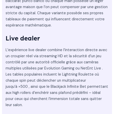
baccarat punto banco où chaque main possède un léger
avantage maison que l’on peut compenser par une gestion
stricte du capital. Chaque variante possède ses propres
tableaux de paiement qui influencent directement votre
espérance mathématique.​
Live dealer
L’expérience live dealer combine l’interaction directe avec
un croupier réel via streaming HD et la sécurité d’un jeu
contrôlé par une autorité officielle grâce aux caméras
multiples utilisées par Evolution Gaming ou NetEnt Live .
Les tables populaires incluent le Lightning Roulette où
chaque spin peut déclencher un multiplicateur
jusqu’à ×500 , ainsi que le Blackjack Infinite Bet permettant
aux high rollers d’enchérir sans plafond prédéfini – idéal
pour ceux qui cherchent l’immersion totale sans quitter
leur salon.