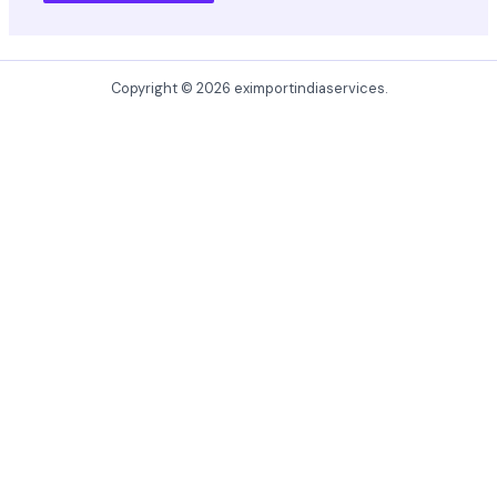
Copyright © 2026 eximportindiaservices.