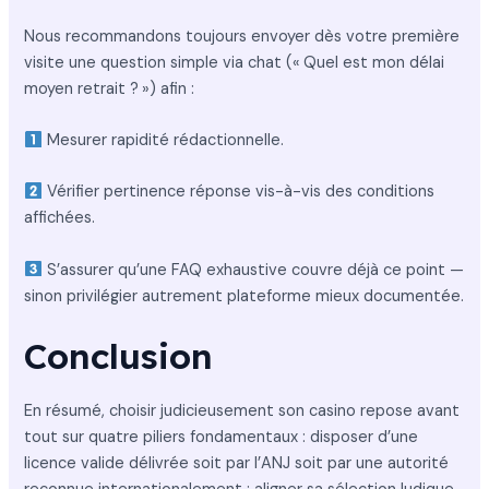
Nous recommandons toujours envoyer dès votre première
visite une question simple via chat (« Quel est mon délai
moyen retrait ? ») afin :
Mesurer rapidité rédactionnelle.
Vérifier pertinence réponse vis-à-vis des conditions
affichées.
S’assurer qu’une FAQ exhaustive couvre déjà ce point —
sinon privilégier autrement plateforme mieux documentée.
Conclusion
En résumé, choisir judicieusement son casino repose avant
tout sur quatre piliers fondamentaux : disposer d’une
licence valide délivrée soit par l’ANJ soit par une autorité