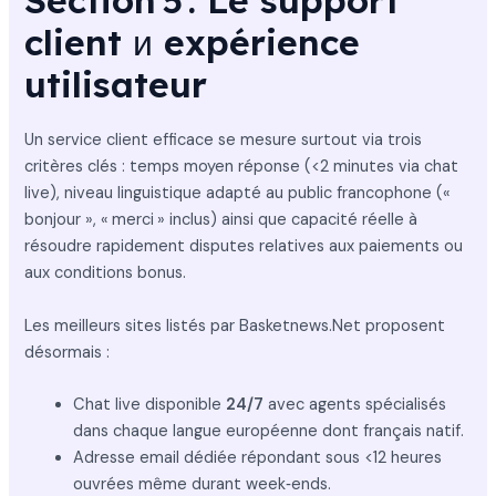
Section 5 : Le support
client и expérience
utilisateur
Un service client efficace se mesure surtout via trois
critères clés : temps moyen réponse (<​2 minutes via chat
live), niveau linguistique adapté au public francophone («
bonjour », « merci » inclus) ainsi que capacité réelle à
résoudre rapidement disputes relatives aux paiements ou
aux conditions bonus.
Les meilleurs sites listés par Basketnews.Net proposent
désormais :
Chat live disponible
24/7
avec agents spécialisés
dans chaque langue européenne dont français natif.
Adresse email dédiée répondant sous <​12 heures
ouvrées même durant week‑ends.