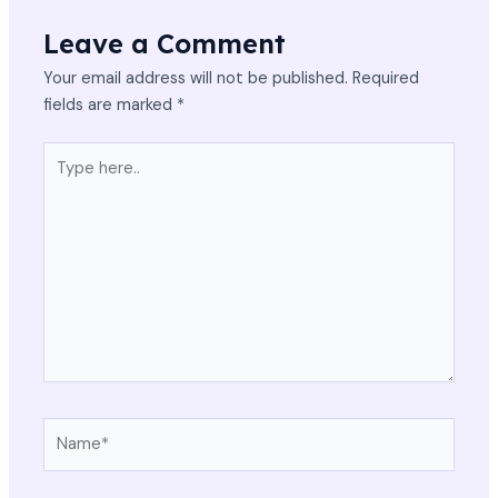
Leave a Comment
Your email address will not be published.
Required
fields are marked
*
Type
here..
Name*