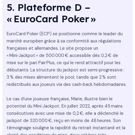
5. Plateforme D –
« EuroCard Poker »
EuroCard Poker (ECP) se positionne comme le leader du
marché européen grâce à sa conformité aux régulations
françaises et allemandes. Le site propose un
« Mini‑Jackpot » de 500 000 € accessible dès 0,2 € de
mise sur le pari Pair Plus, ce qui le rend attractif pour les
débutants. La structure du jackpot est semi‑progressive :
3 % des mises alimentent le pool, tandis que 2 % sont
redistribués aux joueurs via des cash‑back hebdomadaires.
Le cas d’une joueuse française, Marie, illustre bien le
potentiel du Mini‑Jackpot. En juillet 2022, après 45 mains
consécutives avec une mise de 0,2 €, elle a déclenché le
jackpot de 320 000 €, reçu en moins de 48 heures. Son
témoignage souligne la rapidité du retrait instantané et la