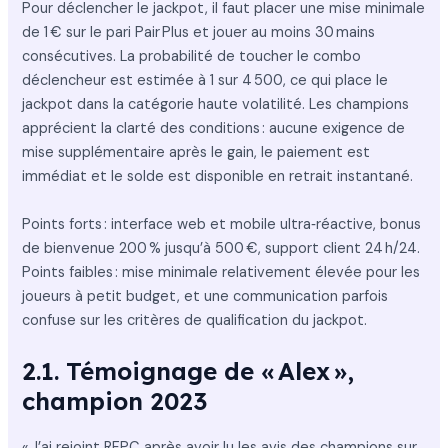
Pour déclencher le jackpot, il faut placer une mise minimale
de 1 € sur le pari Pair Plus et jouer au moins 30 mains
consécutives. La probabilité de toucher le combo
déclencheur est estimée à 1 sur 4 500, ce qui place le
jackpot dans la catégorie haute volatilité. Les champions
apprécient la clarté des conditions : aucune exigence de
mise supplémentaire après le gain, le paiement est
immédiat et le solde est disponible en retrait instantané.
Points forts : interface web et mobile ultra‑réactive, bonus
de bienvenue 200 % jusqu’à 500 €, support client 24 h/24.
Points faibles : mise minimale relativement élevée pour les
joueurs à petit budget, et une communication parfois
confuse sur les critères de qualification du jackpot.
2.1. Témoignage de « Alex »,
champion 2023
« J’ai rejoint RFPC après avoir lu les avis des champions sur