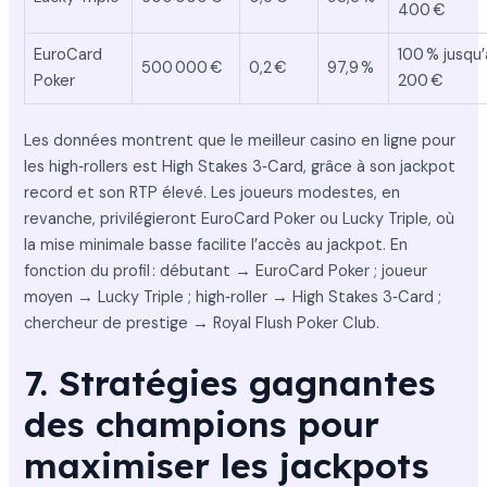
400 €
EuroCard
100 % jusqu’
500 000 €
0,2 €
97,9 %
Poker
200 €
Les données montrent que le meilleur casino en ligne pour
les high‑rollers est High Stakes 3‑Card, grâce à son jackpot
record et son RTP élevé. Les joueurs modestes, en
revanche, privilégieront EuroCard Poker ou Lucky Triple, où
la mise minimale basse facilite l’accès au jackpot. En
fonction du profil : débutant → EuroCard Poker ; joueur
moyen → Lucky Triple ; high‑roller → High Stakes 3‑Card ;
chercheur de prestige → Royal Flush Poker Club.
7. Stratégies gagnantes
des champions pour
maximiser les jackpots