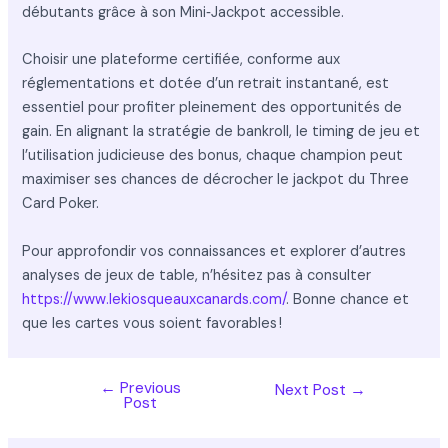
débutants grâce à son Mini‑Jackpot accessible.
Choisir une plateforme certifiée, conforme aux
réglementations et dotée d’un retrait instantané, est
essentiel pour profiter pleinement des opportunités de
gain. En alignant la stratégie de bankroll, le timing de jeu et
l’utilisation judicieuse des bonus, chaque champion peut
maximiser ses chances de décrocher le jackpot du Three
Card Poker.
Pour approfondir vos connaissances et explorer d’autres
analyses de jeux de table, n’hésitez pas à consulter
https://www.lekiosqueauxcanards.com/
. Bonne chance et
que les cartes vous soient favorables !
←
Previous
Next Post
→
Post