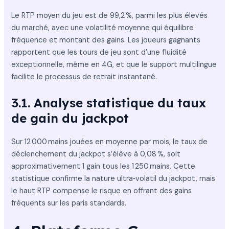
Le RTP moyen du jeu est de 99,2 %, parmi les plus élevés
du marché, avec une volatilité moyenne qui équilibre
fréquence et montant des gains. Les joueurs gagnants
rapportent que les tours de jeu sont d’une fluidité
exceptionnelle, même en 4G, et que le support multilingue
facilite le processus de retrait instantané.
3.1. Analyse statistique du taux
de gain du jackpot
Sur 12 000 mains jouées en moyenne par mois, le taux de
déclenchement du jackpot s’élève à 0,08 %, soit
approximativement 1 gain tous les 1 250 mains. Cette
statistique confirme la nature ultra‑volatil du jackpot, mais
le haut RTP compense le risque en offrant des gains
fréquents sur les paris standards.