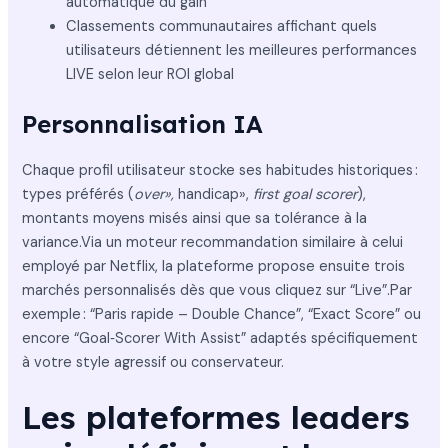
automatique du gain
Classements communautaires affichant quels
utilisateurs détiennent les meilleures performances
LIVE selon leur ROI global
Personnalisation IA
Chaque profil utilisateur stocke ses habitudes historiques :
types préférés (
over»,
handicap»,
first goal scorer
),
montants moyens misés ainsi que sa tolérance à la
variance.Via un moteur recommandation similaire à celui
employé par Netflix, la plateforme propose ensuite trois
marchés personnalisés dès que vous cliquez sur “Live”.Par
exemple : “Paris rapide – Double Chance”, “Exact Score” ou
encore “Goal‑Scorer With Assist” adaptés spécifiquement
à votre style agressif ou conservateur.
Les plateformes leaders