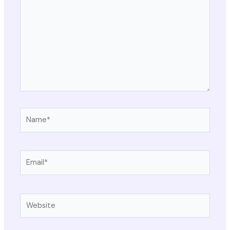
Name*
Email*
Website