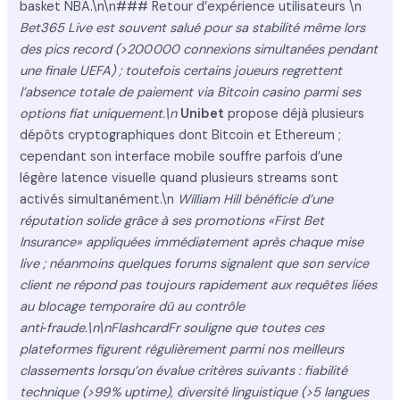
basket NBA.\n\n### Retour d’expérience utilisateurs \n
Bet365 Live
est souvent salué pour sa stabilité même lors
des pics record (>200 000 connexions simultanées pendant
une finale UEFA) ; toutefois certains joueurs regrettent
l’absence totale de paiement via Bitcoin casino parmi ses
options fiat uniquement.\n
Unibet
propose déjà plusieurs
dépôts cryptographiques dont Bitcoin et Ethereum ;
cependant son interface mobile souffre parfois d’une
légère latence visuelle quand plusieurs streams sont
activés simultanément.\n
William Hill
bénéficie d’une
réputation solide grâce à ses promotions «​First Bet
Insurance​» appliquées immédiatement après chaque mise
live ; néanmoins quelques forums signalent que son service
client ne répond pas toujours rapidement aux requêtes liées
au blocage temporaire dû au contrôle
anti‑fraude.\n\nFlashcardFr souligne que toutes ces
plateformes figurent régulièrement parmi nos meilleurs
classements lorsqu’on évalue critères suivants : fiabilité
technique (>99 % uptime), diversité linguistique (>5 langues