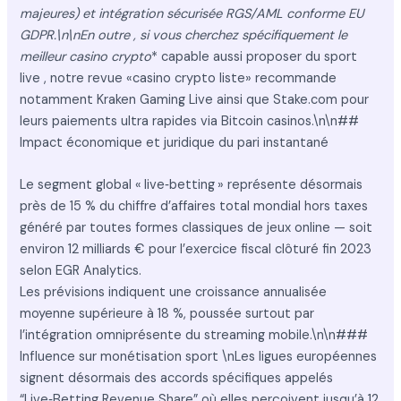
majeures) et intégration sécurisée RGS/AML conforme EU
GDPR.\n\nEn outre , si vous cherchez spécifiquement
le
meilleur casino crypto
* capable aussi proposer du sport
live , notre revue «casino crypto liste» recommande
notamment Kraken Gaming Live ainsi que Stake.com pour
leurs paiements ultra rapides via Bitcoin casinos.\n\n##
Impact économique et juridique du pari instantané
Le segment global « live‑betting » représente désormais
près de 15 % du chiffre d’affaires total mondial hors taxes
généré par toutes formes classiques de jeux online — soit
environ 12 milliards € pour l’exercice fiscal clôturé fin 2023
selon EGR Analytics.
Les prévisions indiquent une croissance annualisée
moyenne supérieure à 18 %, poussée surtout par
l’intégration omniprésente du streaming mobile.\n\n###
Influence sur monétisation sport \nLes ligues européennes
signent désormais des accords spécifiques appelés
“Live‑Betting Revenue Share” où elles perçoivent jusqu’à 12