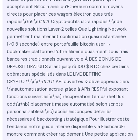
acceptaient Bitcoin ainsi qu’Ethereum comme moyens
directs pour placer ces wagers électroniques très
rapides.\r\n\r\n### Crypto‑actifs ultra rapides \r\nde
nouvelles solutions Layer‑2 telles Que Lightning Network
permettent maintenant confirmation quasi instantanée
(<0·5 seconde) entre portefeuille bitcoin user →
bookmaker platforme.L’offre élimine quasiment tous frais
bancaires traditionnels ouvrant voie À DES BONUS DE
DEPOSIT GRATUITS allant jusqu’à 100 $ BTC chez certains
opérateurs spécialisés dans LE LIVE BETTING
CRYPTO.*\r\n\r\n### API ouvertes & développeurs tiers
\r\nautomatisation accrue grâce à APIs RESTful exposant
fonctions suivantes:\r\na) récupération temps réel flux
odds\r\nb) placement masse automatisé selon scripts
personnalisables\r\nc) accès historiques détaillés
nécessaires à backtesting stratégique.Pour illustrer cette
tendance notre guide interne disponible via FlashcardFr
montre comment créer rapidement Une petite application