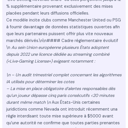
% supplémentaire provenant exclusivement des mises
placées pendant leurs diffusions officielles.
Ce modèle incite clubs comme Manchester United ou PSG
à fournir davantage de données statistiques ouvertes afin
que leurs partenaires puissent offrir plus vite nouveaux
marchés dérivés.\n\n#### Cadre réglementaire évolutif
\n
Au sein Union européenne plusieurs États adoptent
depuis 2022 une licence dédiée au streaming combiné
(«Live‐Gaming License») exigeant notamment :
\n – Un audit trimestriel complet concernant les algorithmes
IA utilisés pour déterminer les cotes
– La mise en place obligatoire d’alertes responsables dès
qu’un joueur dépasse cinq paris consécutifs <20 minutes
durant même match \n
Aux États-Unis certaines
juridictions comme Nevada ont introduit récemment una
règle interdisant toute mise supérieure à $5000 avant
qu’une autorité ne confirme que toutes parties prenantes